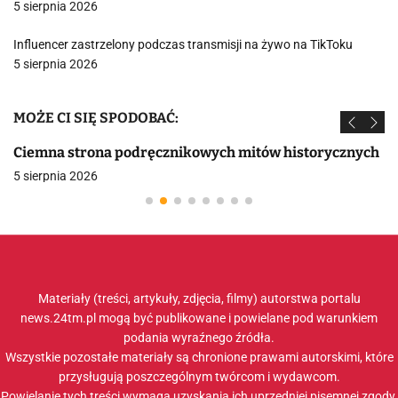
5 sierpnia 2026
Influencer zastrzelony podczas transmisji na żywo na TikToku
5 sierpnia 2026
MOŻE CI SIĘ SPODOBAĆ:
Ciemna strona podręcznikowych mitów historycznych
5 sierpnia 2026
Materiały (treści, artykuły, zdjęcia, filmy) autorstwa portalu
news.24tm.pl mogą być publikowane i powielane pod warunkiem
podania wyraźnego źródła.
Wszystkie pozostałe materiały są chronione prawami autorskimi, które
przysługują poszczególnym twórcom i wydawcom.
Powielanie tych treści wymaga uzyskania ich uprzedniej pisemnej zgody.