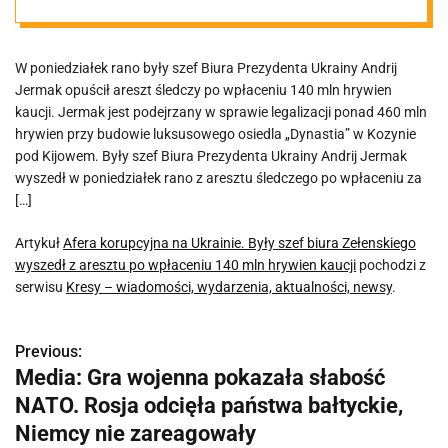
Zełenskiego
W poniedziałek rano były szef Biura Prezydenta Ukrainy Andrij
wyszedł z
Jermak opuścił areszt śledczy po wpłaceniu 140 mln hrywien
kaucji. Jermak jest podejrzany w sprawie legalizacji ponad 460 mln
aresztu po
hrywien przy budowie luksusowego osiedla „Dynastia” w Kozynie
pod Kijowem. Były szef Biura Prezydenta Ukrainy Andrij Jermak
wyszedł w poniedziałek rano z aresztu śledczego po wpłaceniu za
wpłaceniu 140
[…]
mln hrywien
Artykuł
Afera korupcyjna na Ukrainie. Były szef biura Zełenskiego
wyszedł z aresztu po wpłaceniu 140 mln hrywien kaucji
pochodzi z
serwisu
Kresy – wiadomości, wydarzenia, aktualności, newsy
.
kaucji
Previous:
N
Media: Gra wojenna pokazała słabość
a
NATO. Rosja odcięła państwa bałtyckie,
w
Niemcy nie zareagowały