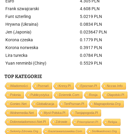
Euro
4.305 PLN
Frank szwajcarski
4.608 PLN
Funt szterling
5.0219 PLN
Hrywna (Ukraina)
0.0834 PLN
Jen (Japonia)
0.023647 PLN
Korona czeska
0.1779 PLN
Korona norweska
0.3917 PLN
Lira turecka
0.0784 PLN
Yuan renminbi (Chiny)
0.5529 PLN
TOP KATEGORIE
Wiadomości
Poznań
Kresy.pl
Epoznan.pl
Nczas.info
Polonia
Publicystyka
Dziennik.com
Rosja
Dlapolski.pl
Goniec.net
Globalizacja
TenPoznan.pl
Magnapolonia.org
Wolnemedia.net
Mysl-Polska.pl
Twojapogoda.pl
Dobrewiadomosci.net.pl
Zdrowie
Prisonplanet.pl
Religia
Sekrety-Zdrowia.org
Gazetawarszawska.com
Stolikwolnosci.org