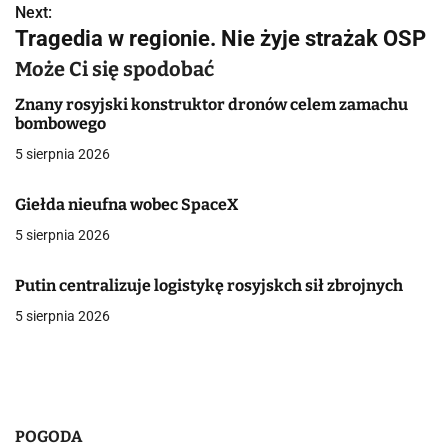
Next:
i
Tragedia w regionie. Nie żyje strażak OSP
g
Może Ci się spodobać
a
Znany rosyjski konstruktor dronów celem zamachu
bombowego
c
5 sierpnia 2026
j
Giełda nieufna wobec SpaceX
a
5 sierpnia 2026
w
p
Putin centralizuje logistykę rosyjskch sił zbrojnych
5 sierpnia 2026
i
s
u
POGODA