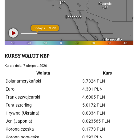
KURSY WALUT NBP
Kurs z dnia: 7 sierpnia 2026
Waluta
Kurs
Dolar amerykański
3.7324 PLN
Euro
4.301 PLN
Frank szwajcarski
4.6005 PLN
Funt szterling
5.0172 PLN
Hrywna (Ukraina)
0.0834 PLN
Jen (Japonia)
0.023565 PLN
Korona czeska
0.1773 PLN
Korona norweska
0.392 PLN