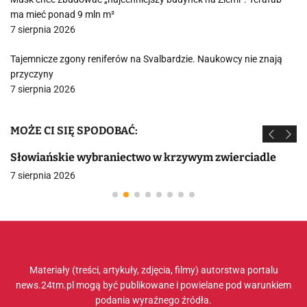
ma mieć ponad 9 mln m²
7 sierpnia 2026
Tajemnicze zgony reniferów na Svalbardzie. Naukowcy nie znają
przyczyny
7 sierpnia 2026
MOŻE CI SIĘ SPODOBAĆ:
Słowiańskie wybraniectwo w krzywym zwierciadle
7 sierpnia 2026
Materiały (treści, artykuły, zdjęcia, filmy) autorstwa portalu
news.24tm.pl mogą być publikowane i powielane pod warunkiem
podania wyraźnego źródła.