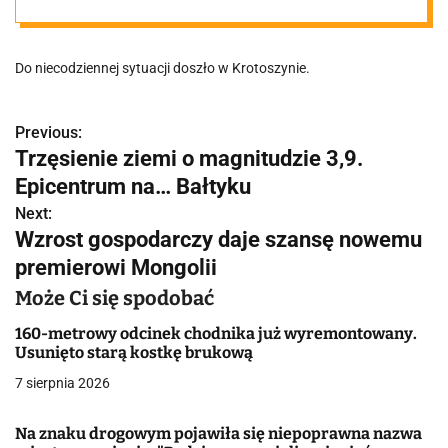
osobowy
Do niecodziennej sytuacji doszło w Krotoszynie.
Previous:
N
Trzęsienie ziemi o magnitudzie 3,9.
a
Epicentrum na… Bałtyku
w
Next:
Wzrost gospodarczy daje szansę nowemu
i
premierowi Mongolii
g
Może Ci się spodobać
a
160-metrowy odcinek chodnika już wyremontowany.
Usunięto starą kostkę brukową
c
7 sierpnia 2026
j
Na znaku drogowym pojawiła się niepoprawna nazwa
a