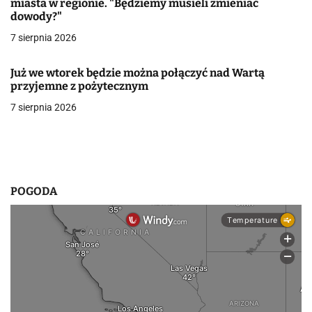
miasta w regionie. "Będziemy musieli zmieniać
dowody?"
w
7 sierpnia 2026
p
i
Już we wtorek będzie można połączyć nad Wartą
przyjemne z pożytecznym
s
7 sierpnia 2026
u
POGODA