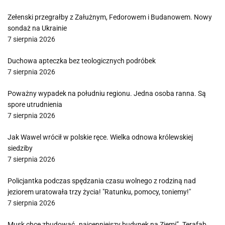
Zełenski przegrałby z Załużnym, Fedorowem i Budanowem. Nowy
sondaż na Ukrainie
7 sierpnia 2026
Duchowa apteczka bez teologicznych podróbek
7 sierpnia 2026
Poważny wypadek na południu regionu. Jedna osoba ranna. Są
spore utrudnienia
7 sierpnia 2026
Jak Wawel wrócił w polskie ręce. Wielka odnowa królewskiej
siedziby
7 sierpnia 2026
Policjantka podczas spędzania czasu wolnego z rodziną nad
jeziorem uratowała trzy życia! "Ratunku, pomocy, toniemy!"
7 sierpnia 2026
Musk chce zbudować „najcenniejszy budynek na Ziemi”. Terafab