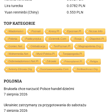
Lira turecka
0.0782 PLN
Yuan renminbi (Chiny)
0.553 PLN
TOP KATEGORIE
Wiadomości
Poznań
Kresy.pl
Epoznan.pl
Nczas.info
Polonia
Publicystyka
Dziennik.com
Rosja
Dlapolski.pl
Goniec.net
Globalizacja
TenPoznan.pl
Magnapolonia.org
Wolnemedia.net
Mysl-Polska.pl
Twojapogoda.pl
Dobrewiadomosci.net.pl
Zdrowie
Prisonplanet.pl
Religia
Sekrety-Zdrowia.org
Gazetawarszawska.com
Stolikwolnosci.org
POLONIA
Bruksela chce narzucić Polsce handel dziećmi
7 sierpnia 2026
Ukrainiec zatrzymany za przygotowania do sabotażu
7 sierpnia 2026