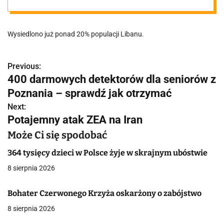
broni
Wysiedlono już ponad 20% populacji Libanu.
Previous:
N
400 darmowych detektorów dla seniorów z
a
Poznania – sprawdź jak otrzymać
w
Next:
Potajemny atak ZEA na Iran
i
Może Ci się spodobać
g
364 tysięcy dzieci w Polsce żyje w skrajnym ubóstwie
a
8 sierpnia 2026
c
Bohater Czerwonego Krzyża oskarżony o zabójstwo
j
8 sierpnia 2026
a