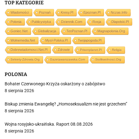
TOP KATEGORIE
Wiadomości
Poznań
Kresy.pl
Epoznan.pl
Nczas.info
Polonia
Publicystyka
Dziennik.com
Rosja
Dlapolski.pl
Goniec.net
Globalizacja
TenPoznan.pl
Magnapolonia.org
Wolnemedia.net
Mysl-Polska.pl
Twojapogoda.pl
Dobrewiadomosci.net.pl
Zdrowie
Prisonplanet.pl
Religia
Sekrety-Zdrowia.org
Gazetawarszawska.com
Stolikwolnosci.org
POLONIA
Bohater Czerwonego Krzyża oskarżony o zabójstwo
8 sierpnia 2026
Biskup zmienia Ewangelię? „Homoseksualizm nie jest grzechem”
8 sierpnia 2026
Wojna rosyjsko-ukraińska. Raport 08.08.2026
8 sierpnia 2026