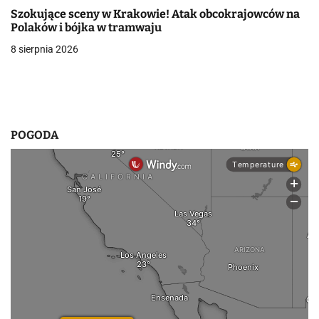
Szokujące sceny w Krakowie! Atak obcokrajowców na
w
Polaków i bójka w tramwaju
p
8 sierpnia 2026
i
s
u
POGODA