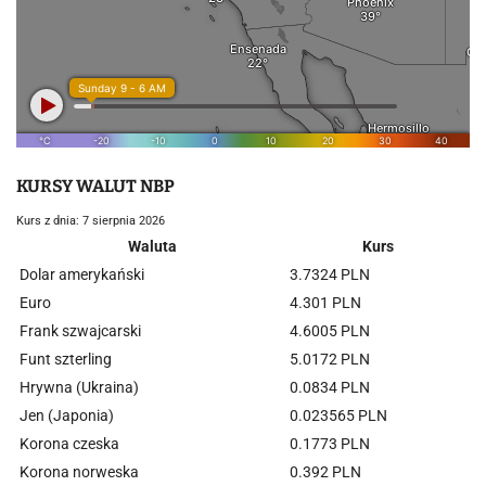
KURSY WALUT NBP
Kurs z dnia: 7 sierpnia 2026
Waluta
Kurs
Dolar amerykański
3.7324 PLN
Euro
4.301 PLN
Frank szwajcarski
4.6005 PLN
Funt szterling
5.0172 PLN
Hrywna (Ukraina)
0.0834 PLN
Jen (Japonia)
0.023565 PLN
Korona czeska
0.1773 PLN
Korona norweska
0.392 PLN