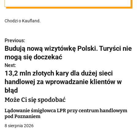
wprowadzenia
Chodzi o Kaufland.
klientów w błąd
Previous:
N
Budują nową wizytówkę Polski. Turyści nie
a
mogą się doczekać
w
Next:
13,2 mln złotych kary dla dużej sieci
i
handlowej za wprowadzanie klientów w
g
błąd
a
Może Ci się spodobać
c
Lądowanie śmigłowca LPR przy centrum handlowym
pod Poznaniem
j
8 sierpnia 2026
a