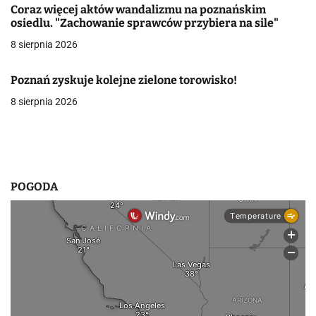
Coraz więcej aktów wandalizmu na poznańskim
w
osiedlu. "Zachowanie sprawców przybiera na sile"
8 sierpnia 2026
p
i
Poznań zyskuje kolejne zielone torowisko!
s
8 sierpnia 2026
u
POGODA