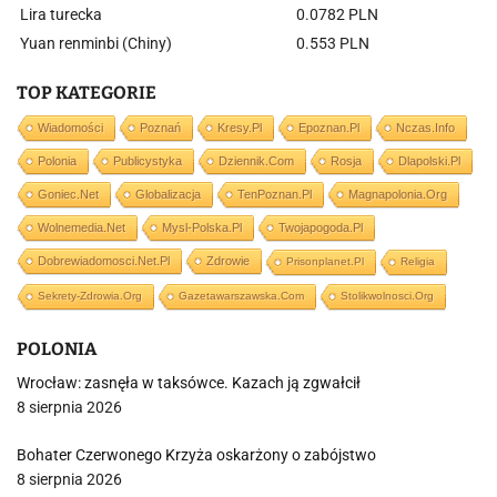
Lira turecka
0.0782 PLN
Yuan renminbi (Chiny)
0.553 PLN
TOP KATEGORIE
Wiadomości
Poznań
Kresy.pl
Epoznan.pl
Nczas.info
Polonia
Publicystyka
Dziennik.com
Rosja
Dlapolski.pl
Goniec.net
Globalizacja
TenPoznan.pl
Magnapolonia.org
Wolnemedia.net
Mysl-Polska.pl
Twojapogoda.pl
Dobrewiadomosci.net.pl
Zdrowie
Prisonplanet.pl
Religia
Sekrety-Zdrowia.org
Gazetawarszawska.com
Stolikwolnosci.org
POLONIA
Wrocław: zasnęła w taksówce. Kazach ją zgwałcił
8 sierpnia 2026
Bohater Czerwonego Krzyża oskarżony o zabójstwo
8 sierpnia 2026