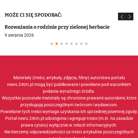
MOŻE CI SIĘ SPODOBAĆ:
Rozważania o rodzinie przy zielonej herbacie
9 sierpnia 2026
Materiały (treści, artykuły, zdjęcia, filmy) autorstwa portalu
news.24tm.pl mogą być publikowane i powielane pod warunkiem
podania wyraźnego źródła.
Wszystkie pozostałe materiały są chronione prawami autorskimi, które
przysługują poszczególnym twórcom i wydawcom.
Powielanie tych treści wymaga uzyskania ich uprzedniej pisemnej zgody.
Portal news.24tm.pl udostępnia i agreguje treści (m.in. na zasadzie
prawa cytatu) wyłącznie w celach informacyjnych.
Nie bierzemy odpowiedzialności za treści artykułów poszczególnych