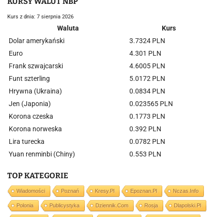
KURSY WALUT NBP
Kurs z dnia: 7 sierpnia 2026
Waluta
Kurs
Dolar amerykański
3.7324 PLN
Euro
4.301 PLN
Frank szwajcarski
4.6005 PLN
Funt szterling
5.0172 PLN
Hrywna (Ukraina)
0.0834 PLN
Jen (Japonia)
0.023565 PLN
Korona czeska
0.1773 PLN
Korona norweska
0.392 PLN
Lira turecka
0.0782 PLN
Yuan renminbi (Chiny)
0.553 PLN
TOP KATEGORIE
Wiadomości
Poznań
Kresy.pl
Epoznan.pl
Nczas.info
Polonia
Publicystyka
Dziennik.com
Rosja
Dlapolski.pl