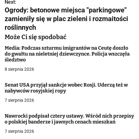
w
Next:
Ogrody: betonowe miejsca "parkingowe"
i
zamieniły się w plac zieleni i rozmaitości
g
roślinnych
a
Może Ci się spodobać
c
Media: Podczas szturmu imigrantów na Ceutę doszło
do gwałtu na nieletniej dziewczynce. Policja wszczęła
j
śledztwo
8 sierpnia 2026
a
w
Senat USA przyjął sankcje wobec Rosji. Uderzą też w
nabywców rosyjskiej ropy
p
7 sierpnia 2026
i
Nawrocki podpisał cztery ustawy. Wśród nich przepisy
s
o polskiej banderze i jawnych cenach mieszkań
u
7 sierpnia 2026