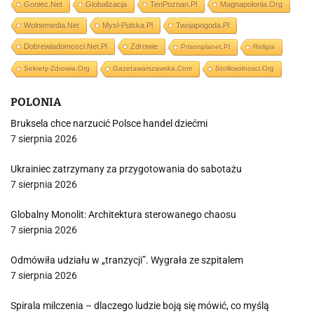
Goniec.net
Globalizacja
TenPoznan.pl
Magnapolonia.org
Wolnemedia.net
Mysl-Polska.pl
Twojapogoda.pl
Dobrewiadomosci.net.pl
Zdrowie
Prisonplanet.pl
Religia
Sekrety-Zdrowia.org
Gazetawarszawska.com
Stolikwolnosci.org
POLONIA
Bruksela chce narzucić Polsce handel dziećmi
7 sierpnia 2026
Ukrainiec zatrzymany za przygotowania do sabotażu
7 sierpnia 2026
Globalny Monolit: Architektura sterowanego chaosu
7 sierpnia 2026
Odmówiła udziału w „tranzycji”. Wygrała ze szpitalem
7 sierpnia 2026
Spirala milczenia – dlaczego ludzie boją się mówić, co myślą