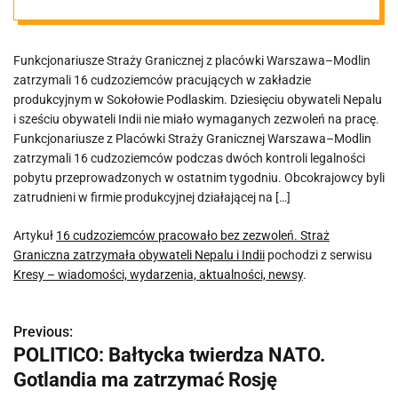
Graniczna
Funkcjonariusze Straży Granicznej z placówki Warszawa–Modlin
zatrzymała
zatrzymali 16 cudzoziemców pracujących w zakładzie
produkcyjnym w Sokołowie Podlaskim. Dziesięciu obywateli Nepalu
obywateli
i sześciu obywateli Indii nie miało wymaganych zezwoleń na pracę.
Funkcjonariusze z Placówki Straży Granicznej Warszawa–Modlin
zatrzymali 16 cudzoziemców podczas dwóch kontroli legalności
Nepalu i Indii
pobytu przeprowadzonych w ostatnim tygodniu. Obcokrajowcy byli
zatrudnieni w firmie produkcyjnej działającej na […]
Artykuł
16 cudzoziemców pracowało bez zezwoleń. Straż
Graniczna zatrzymała obywateli Nepalu i Indii
pochodzi z serwisu
Kresy – wiadomości, wydarzenia, aktualności, newsy
.
Previous:
N
POLITICO: Bałtycka twierdza NATO.
a
Gotlandia ma zatrzymać Rosję