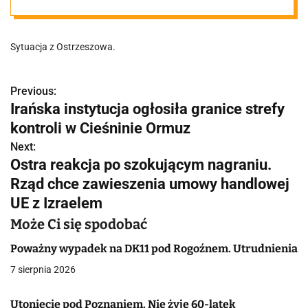
driftowaniu
Sytuacja z Ostrzeszowa.
BMW. Dostał
mandaty na 10
Previous:
N
Irańska instytucja ogłosiła granice strefy
a
kontroli w Cieśninie Ormuz
tysięcy złotych
w
Next:
Ostra reakcja po szokującym nagraniu.
i
Rząd chce zawieszenia umowy handlowej
g
UE z Izraelem
a
Może Ci się spodobać
c
Poważny wypadek na DK11 pod Rogoźnem. Utrudnienia
7 sierpnia 2026
j
a
Utonięcie pod Poznaniem. Nie żyje 60-latek