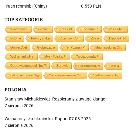
Yuan renminbi (Chiny)
0.553 PLN
TOP KATEGORIE
Wiadomości
Poznań
Kresy.pl
Epoznan.pl
Nczas.info
Polonia
Publicystyka
Dziennik.com
Rosja
Dlapolski.pl
Goniec.net
Globalizacja
TenPoznan.pl
Magnapolonia.org
Wolnemedia.net
Mysl-Polska.pl
Twojapogoda.pl
Dobrewiadomosci.net.pl
Zdrowie
Prisonplanet.pl
Religia
Sekrety-Zdrowia.org
Gazetawarszawska.com
Stolikwolnosci.org
POLONIA
Stanisław Michalkiewicz: Rozbieramy z uwagą klangor
7 sierpnia 2026
Wojna rosyjsko-ukraińska. Raport 07.08.2026
7 sierpnia 2026