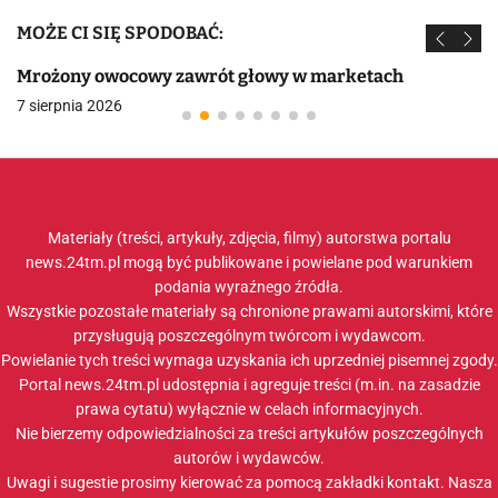
MOŻE CI SIĘ SPODOBAĆ:
Mrożony owocowy zawrót głowy w marketach
7 sierpnia 2026
Materiały (treści, artykuły, zdjęcia, filmy) autorstwa portalu
news.24tm.pl mogą być publikowane i powielane pod warunkiem
podania wyraźnego źródła.
Wszystkie pozostałe materiały są chronione prawami autorskimi, które
przysługują poszczególnym twórcom i wydawcom.
Powielanie tych treści wymaga uzyskania ich uprzedniej pisemnej zgody.
Portal news.24tm.pl udostępnia i agreguje treści (m.in. na zasadzie
prawa cytatu) wyłącznie w celach informacyjnych.
Nie bierzemy odpowiedzialności za treści artykułów poszczególnych
autorów i wydawców.
Uwagi i sugestie prosimy kierować za pomocą zakładki
kontakt
. Nasza