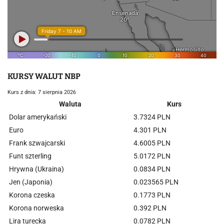
KURSY WALUT NBP
Kurs z dnia: 7 sierpnia 2026
Waluta
Kurs
Dolar amerykański
3.7324 PLN
Euro
4.301 PLN
Frank szwajcarski
4.6005 PLN
Funt szterling
5.0172 PLN
Hrywna (Ukraina)
0.0834 PLN
Jen (Japonia)
0.023565 PLN
Korona czeska
0.1773 PLN
Korona norweska
0.392 PLN
Lira turecka
0.0782 PLN