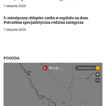
7 sierpnia 2026
w
p
5-miesięczny chłopiec czeka w szpitalu na dom.
Potrzebna specjalistyczna rodzina zastępcza
i
7 sierpnia 2026
s
u
POGODA