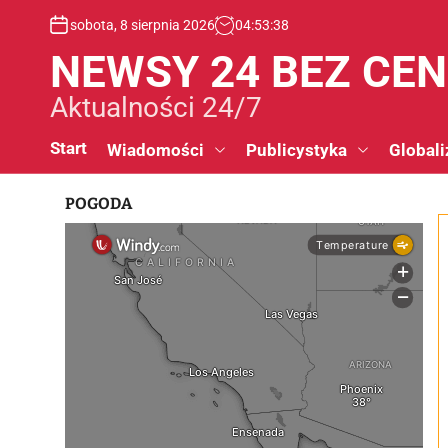
S
sobota, 8 sierpnia 2026
04
:
53
:
39
k
i
NEWSY 24 BEZ CE
p
t
Aktualności 24/7
o
c
Start
Wiadomości
Publicystyka
Globali
o
n
POGODA
t
e
n
t