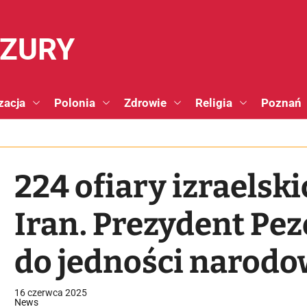
NZURY
zacja
Polonia
Zdrowie
Religia
Poznań
224 ofiary izraelsk
Iran. Prezydent Pe
do jedności narodo
16 czerwca 2025
News