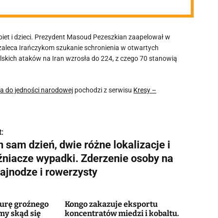
obiet i dzieci. Prezydent Masoud Pezeszkian zaapelował w
 zaleca Irańczykom szukanie schronienia w otwartych
elskich ataków na Iran wzrosła do 224, z czego 70 stanowią
wa do jedności narodowej
pochodzi z serwisu
Kresy –
:
 sam dzień, dwie różne lokalizacje i
iźniacze wypadki. Zderzenie osoby na
lajnodze i rowerzysty
murę groźnego
Kongo zakazuje eksportu
my skąd się
koncentratów miedzi i kobaltu.