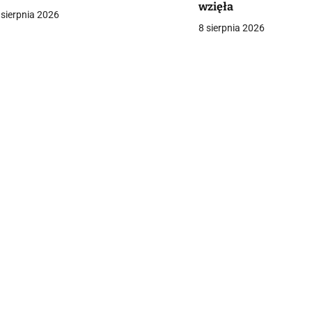
wzięła
a
 sierpnia 2026
8 sierpnia 2026
c
a
w
p
s
u