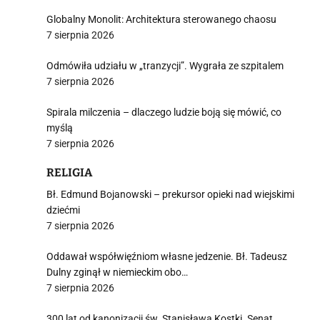
Globalny Monolit: Architektura sterowanego chaosu
7 sierpnia 2026
Odmówiła udziału w „tranzycji”. Wygrała ze szpitalem
7 sierpnia 2026
Spirala milczenia – dlaczego ludzie boją się mówić, co
myślą
7 sierpnia 2026
RELIGIA
Bł. Edmund Bojanowski – prekursor opieki nad wiejskimi
dziećmi
7 sierpnia 2026
Oddawał współwięźniom własne jedzenie. Bł. Tadeusz
Dulny zginął w niemieckim obo…
7 sierpnia 2026
300 lat od kanonizacji św. Stanisława Kostki. Senat