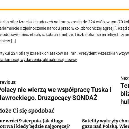
iczba ofiar izraelskich uderzeń na Iran wzrosła do 224 osób, w tym 70 k
arlamencie o zjednoczenie narodu przeciwko „zbrodniczej agresji”. Rząd
ałodobowo meczetach, szkołach i metrze. Liczba ofiar śmiertelnych izra
obiety […]
rtykuł
224 ofiary izraelskich ataków na Iran. Prezydent Pezeszkian wzy
iadomości, wydarzenia, aktualności, newsy
.
Next
N
revious:
Ten
Polacy nie wierzą we współpracę Tuska i
a
bl
Nawrockiego. Druzgocący SONDAŻ
w
hu
Może Ci się spodobać
ar wróci 9 sierpnia. Jak długo
Satelity wykryły ch
g
otrwa i kiedy będzie najgoręcej?
gazu nad Polską. Wie