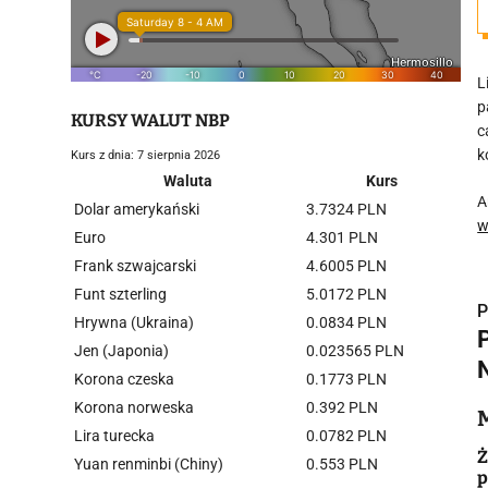
L
p
KURSY WALUT NBP
c
k
Kurs z dnia: 7 sierpnia 2026
Waluta
Kurs
A
Dolar amerykański
3.7324 PLN
w
Euro
4.301 PLN
Frank szwajcarski
4.6005 PLN
Funt szterling
5.0172 PLN
P
Hrywna (Ukraina)
0.0834 PLN
Jen (Japonia)
0.023565 PLN
Korona czeska
0.1773 PLN
Korona norweska
0.392 PLN
i
Lira turecka
0.0782 PLN
Ż
Yuan renminbi (Chiny)
0.553 PLN
p