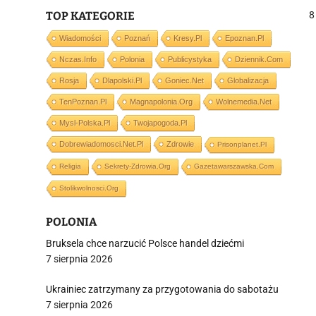
TOP KATEGORIE
8
Wiadomości
Poznań
Kresy.pl
Epoznan.pl
Nczas.info
Polonia
Publicystyka
Dziennik.com
j
Rosja
Dlapolski.pl
Goniec.net
Globalizacja
TenPoznan.pl
Magnapolonia.org
Wolnemedia.net
Mysl-Polska.pl
Twojapogoda.pl
Dobrewiadomosci.net.pl
Zdrowie
Prisonplanet.pl
Religia
Sekrety-Zdrowia.org
Gazetawarszawska.com
i
Stolikwolnosci.org
POLONIA
Bruksela chce narzucić Polsce handel dziećmi
7 sierpnia 2026
Ukrainiec zatrzymany za przygotowania do sabotażu
7 sierpnia 2026