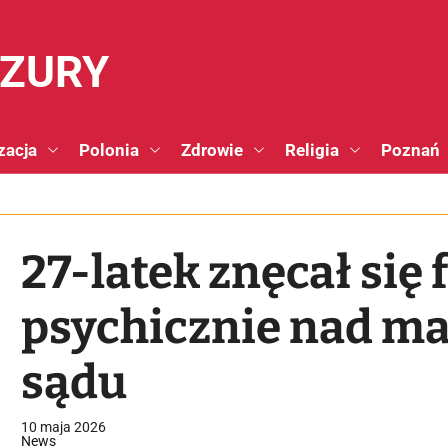
NZURY
zacja
Polonia
Zdrowie
Religia
Poznań
27-latek znęcał się f
psychicznie nad mat
sądu
10 maja 2026
News