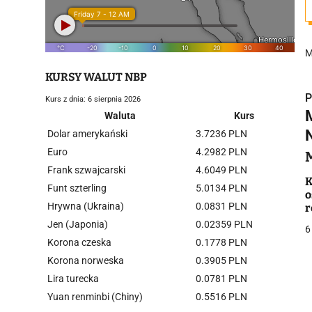
M
KURSY WALUT NBP
P
Kurs z dnia: 6 sierpnia 2026
Waluta
Kurs
Dolar amerykański
3.7236 PLN
Euro
4.2982 PLN
Frank szwajcarski
4.6049 PLN
i
K
Funt szterling
5.0134 PLN
o
Hrywna (Ukraina)
0.0831 PLN
r
Jen (Japonia)
0.02359 PLN
6
Korona czeska
0.1778 PLN
Korona norweska
0.3905 PLN
Lira turecka
0.0781 PLN
j
Yuan renminbi (Chiny)
0.5516 PLN