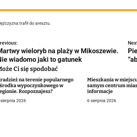
ężczyzna trafił do aresztu.
revious:
Next
N
Martwy wieloryb na plaży w Mikoszewie.
Pi
a
Nie wiadomo jaki to gatunek
“a
w
Może Ci się spodobać
radzież na terenie popularnego
Mieszkania w miejscu
środka wypoczynkowego w
samym centrum mias
g
egionie. Rozpoznajesz?
informacje
 sierpnia 2026
6 sierpnia 2026
a
c