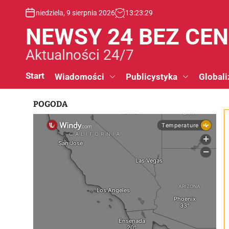
S
niedziela, 9 sierpnia 2026
13
:
23
:
30
k
i
NEWSY 24 BEZ CE
p
t
Aktualności 24/7
o
c
Start
Wiadomości
Publicystyka
Globali
o
n
POGODA
t
e
n
t