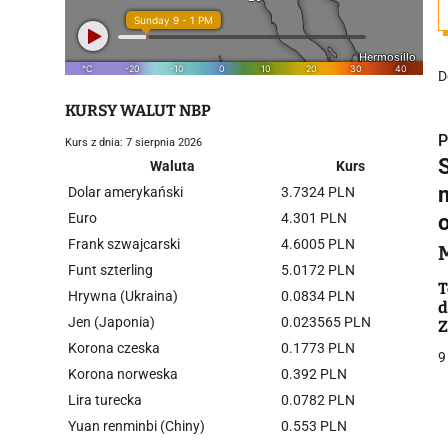
D
KURSY WALUT NBP
P
Kurs z dnia: 7 sierpnia 2026
Waluta
Kurs
Dolar amerykański
3.7324 PLN
Euro
4.301 PLN
Frank szwajcarski
4.6005 PLN
i
Funt szterling
5.0172 PLN
T
Hrywna (Ukraina)
0.0834 PLN
d
Jen (Japonia)
0.023565 PLN
Z
Korona czeska
0.1773 PLN
9
Korona norweska
0.392 PLN
Lira turecka
0.0782 PLN
j
Yuan renminbi (Chiny)
0.553 PLN