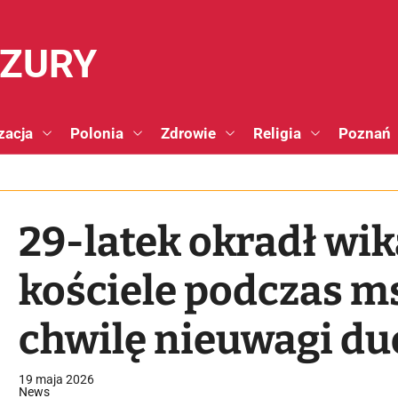
NZURY
zacja
Polonia
Zdrowie
Religia
Poznań
29-latek okradł wi
kościele podczas m
chwilę nieuwagi d
wszedł do zakrystii
19 maja 2026
News