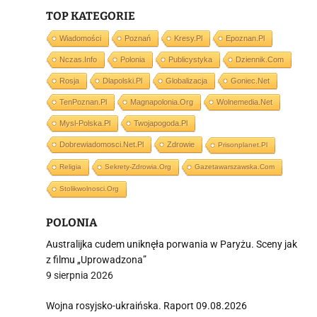
TOP KATEGORIE
Wiadomości
Poznań
Kresy.pl
Epoznan.pl
Nczas.info
Polonia
Publicystyka
Dziennik.com
i
Rosja
Dlapolski.pl
Globalizacja
Goniec.net
TenPoznan.pl
Magnapolonia.org
Wolnemedia.net
Mysl-Polska.pl
Twojapogoda.pl
Dobrewiadomosci.net.pl
Zdrowie
Prisonplanet.pl
Religia
Sekrety-Zdrowia.org
Gazetawarszawska.com
Stolikwolnosci.org
POLONIA
Australijka cudem uniknęła porwania w Paryżu. Sceny jak
z filmu „Uprowadzona”
9 sierpnia 2026
Wojna rosyjsko-ukraińska. Raport 09.08.2026