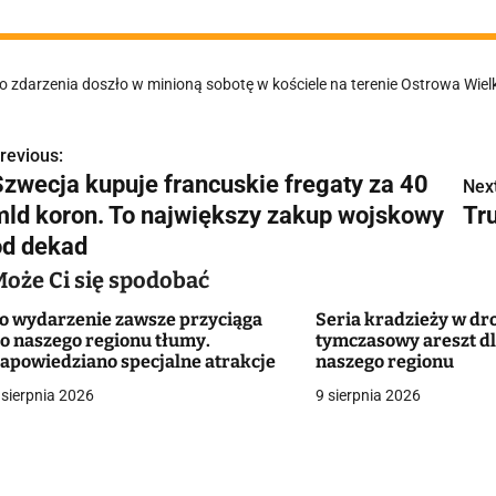
o zdarzenia doszło w minioną sobotę w kościele na terenie Ostrowa Wiel
revious:
N
Szwecja kupuje francuskie fregaty za 40
Next
a
mld koron. To największy zakup wojskowy
Tr
w
od dekad
Może Ci się spodobać
o wydarzenie zawsze przyciąga
Seria kradzieży w dro
g
o naszego regionu tłumy.
tymczasowy areszt dla
apowiedziano specjalne atrakcje
naszego regionu
a
 sierpnia 2026
9 sierpnia 2026
c