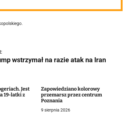
kopolskiego.
:
ump wstrzymał na razie atak na Iran
geriach. Jest
Zapowiedziano kolorowy
 19-latki z
przemarsz przez centrum
Poznania
9 sierpnia 2026