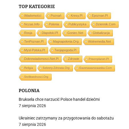
TOP KATEGORIE
i
Wiadomości
Poznań
Kresy.pl
Epoznan.pl
Nczas.info
Polonia
Publicystyka
Dziennik.com
Rosja
Dlapolski.pl
Goniec.net
Globalizacja
TenPoznan.pl
Magnapolonia.org
Wolnemedia.net
Mysl-Polska.pl
Twojapogoda.pl
Dobrewiadomosci.net.pl
Zdrowie
Prisonplanet.pl
Religia
Sekrety-Zdrowia.org
Gazetawarszawska.com
Stolikwolnosci.org
POLONIA
Bruksela chce narzucić Polsce handel dziećmi
7 sierpnia 2026
Ukrainiec zatrzymany za przygotowania do sabotażu
7 sierpnia 2026