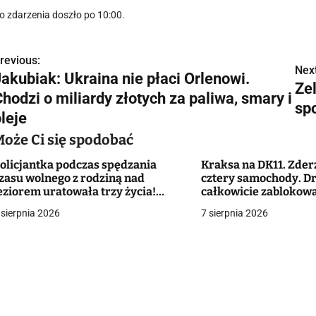
o zdarzenia doszło po 10:00.
revious:
N
Next
Jakubiak: Ukraina nie płaci Orlenowi.
Zel
a
hodzi o miliardy złotych za paliwa, smary i
sp
w
leje
Może Ci się spodobać
olicjantka podczas spędzania
Kraksa na DK11. Zder
g
zasu wolnego z rodziną nad
cztery samochody. D
eziorem uratowała trzy życia!
całkowicie zablokow
a
Ratunku, pomocy, toniemy!"
 sierpnia 2026
7 sierpnia 2026
c
a
w