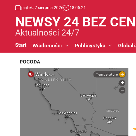
S
piątek, 7 sierpnia 2026
18
:
05
:
22
k
i
NEWSY 24 BEZ CE
p
t
Aktualności 24/7
o
c
Start
Wiadomości
Publicystyka
Globali
o
n
POGODA
t
e
n
t