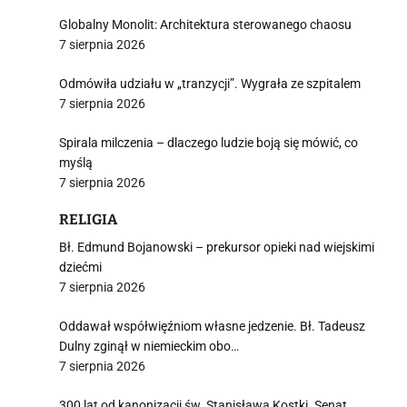
Globalny Monolit: Architektura sterowanego chaosu
7 sierpnia 2026
Odmówiła udziału w „tranzycji”. Wygrała ze szpitalem
7 sierpnia 2026
Spirala milczenia – dlaczego ludzie boją się mówić, co
myślą
7 sierpnia 2026
RELIGIA
Bł. Edmund Bojanowski – prekursor opieki nad wiejskimi
dziećmi
7 sierpnia 2026
Oddawał współwięźniom własne jedzenie. Bł. Tadeusz
Dulny zginął w niemieckim obo…
7 sierpnia 2026
300 lat od kanonizacji św. Stanisława Kostki. Senat