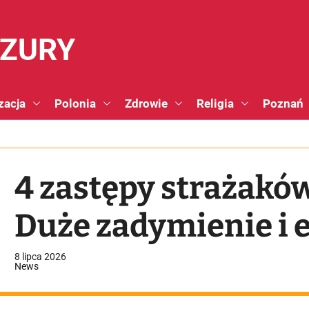
NZURY
zacja
Polonia
Zdrowie
Religia
Poznań
4 zastępy strażaków
Duże zadymienie i
8 lipca 2026
News