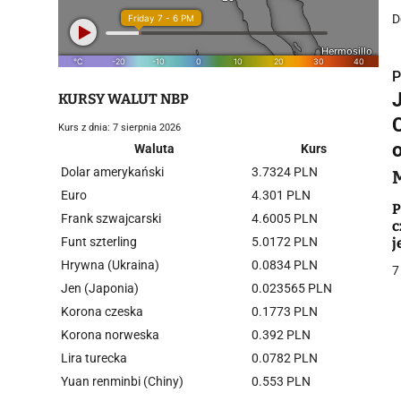
D
P
KURSY WALUT NBP
C
Kurs z dnia: 7 sierpnia 2026
o
Waluta
Kurs
Dolar amerykański
3.7324 PLN
i
Euro
4.301 PLN
P
Frank szwajcarski
4.6005 PLN
c
Funt szterling
5.0172 PLN
j
"
Hrywna (Ukraina)
0.0834 PLN
7
Jen (Japonia)
0.023565 PLN
Korona czeska
0.1773 PLN
j
Korona norweska
0.392 PLN
Lira turecka
0.0782 PLN
Yuan renminbi (Chiny)
0.553 PLN