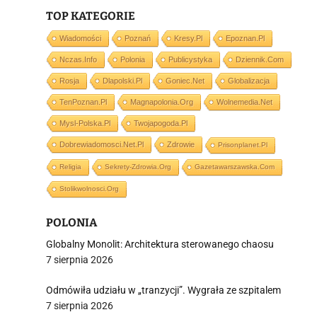
TOP KATEGORIE
Wiadomości
Poznań
Kresy.pl
Epoznan.pl
Nczas.info
Polonia
Publicystyka
Dziennik.com
i
Rosja
Dlapolski.pl
Goniec.net
Globalizacja
TenPoznan.pl
Magnapolonia.org
Wolnemedia.net
Mysl-Polska.pl
Twojapogoda.pl
Dobrewiadomosci.net.pl
Zdrowie
Prisonplanet.pl
Religia
Sekrety-Zdrowia.org
Gazetawarszawska.com
Stolikwolnosci.org
POLONIA
Globalny Monolit: Architektura sterowanego chaosu
7 sierpnia 2026
Odmówiła udziału w „tranzycji”. Wygrała ze szpitalem
7 sierpnia 2026