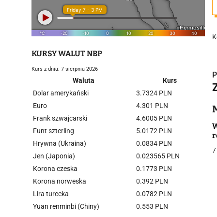
K
KURSY WALUT NBP
Kurs z dnia: 7 sierpnia 2026
P
Waluta
Kurs
Dolar amerykański
3.7324 PLN
Euro
4.301 PLN
Frank szwajcarski
4.6005 PLN
i
W
Funt szterling
5.0172 PLN
r
Hrywna (Ukraina)
0.0834 PLN
7
Jen (Japonia)
0.023565 PLN
Korona czeska
0.1773 PLN
Korona norweska
0.392 PLN
Lira turecka
0.0782 PLN
j
Yuan renminbi (Chiny)
0.553 PLN