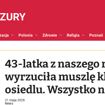
NZURY
zacja
Polonia
Zdrowie
Religia
Poznań
43-latka z naszego
wyrzuciła muszlę k
osiedlu. Wszystko 
21 maja 2026
News