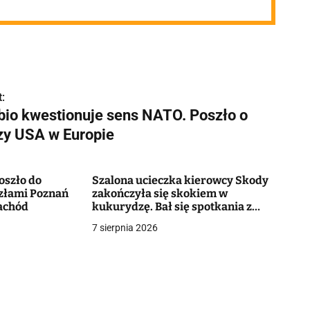
:
bio kwestionuje sens NATO. Poszło o
zy USA w Europie
oszło do
Szalona ucieczka kierowcy Skody
złami Poznań
zakończyła się skokiem w
achód
kukurydzę. Bał się spotkania z
policją. Miał poważny powód
7 sierpnia 2026