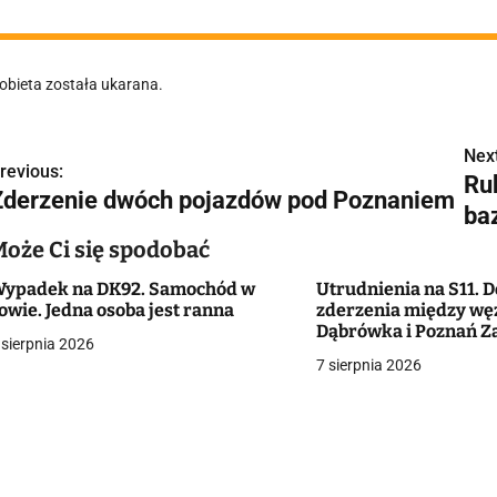
obieta została ukarana.
Next
N
revious:
Ru
Zderzenie dwóch pojazdów pod Poznaniem
a
ba
w
Może Ci się spodobać
ypadek na DK92. Samochód w
Utrudnienia na S11. D
owie. Jedna osoba jest ranna
zderzenia między wę
g
Dąbrówka i Poznań Z
 sierpnia 2026
7 sierpnia 2026
a
c