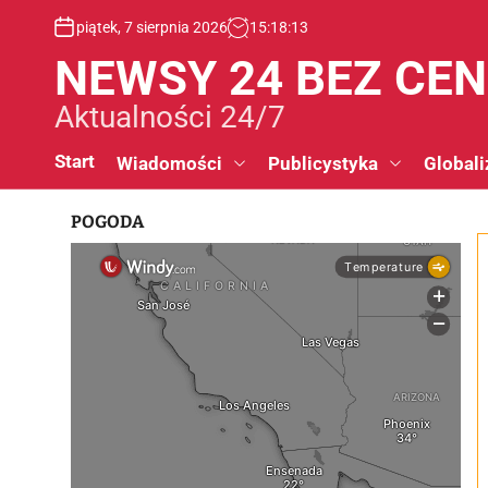
S
piątek, 7 sierpnia 2026
15
:
18
:
14
k
i
NEWSY 24 BEZ CE
p
t
Aktualności 24/7
o
c
Start
Wiadomości
Publicystyka
Globali
o
n
POGODA
t
e
n
t