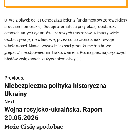
ich unikać)
Oliwa z oliwek od lat uchodzi za jeden z fundamentów zdrowej diety
śródziemnomorskiej. Dodaje aromatu, a przy okazji dostarcza
cennych antyoksydantów i zdrowych tłuszczów. Niestety wiele
osób używa jej niewłaściwie, przez co traci ona smak i swoje
właściwości. Nawet wysokiej jakości produkt można łatwo
„zepsuć” nieodpowiednim traktowaniem. Poznaj pięć najczęstszych
błędów związanych z używaniem oliwy […]
Previous:
N
Niebezpieczna polityka historyczna
a
Ukrainy
w
Next:
Wojna rosyjsko-ukraińska. Raport
i
20.05.2026
g
Może Ci się spodobać