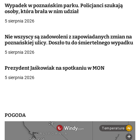
a
Wypadek w poznańskim parku. Policjanci szukają
osoby, która brała w nim udział
c
5 sierpnia 2026
j
Nie wszyscy są zadowoleni z zapowiadanych zmian na
a
poznańskiej ulicy. Doszło tu do śmiertelnego wypadku
w
5 sierpnia 2026
p
Prezydent Jaśkowiak na spotkaniu w MON
i
5 sierpnia 2026
s
u
POGODA