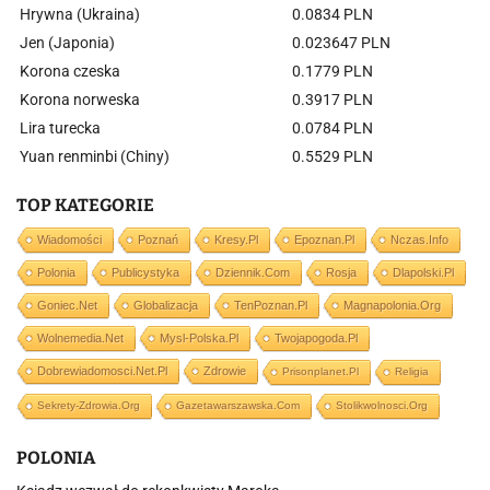
Hrywna (Ukraina)
0.0834 PLN
Jen (Japonia)
0.023647 PLN
Korona czeska
0.1779 PLN
Korona norweska
0.3917 PLN
Lira turecka
0.0784 PLN
Yuan renminbi (Chiny)
0.5529 PLN
TOP KATEGORIE
Wiadomości
Poznań
Kresy.pl
Epoznan.pl
Nczas.info
Polonia
Publicystyka
Dziennik.com
Rosja
Dlapolski.pl
Goniec.net
Globalizacja
TenPoznan.pl
Magnapolonia.org
Wolnemedia.net
Mysl-Polska.pl
Twojapogoda.pl
Dobrewiadomosci.net.pl
Zdrowie
Prisonplanet.pl
Religia
Sekrety-Zdrowia.org
Gazetawarszawska.com
Stolikwolnosci.org
POLONIA