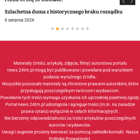
Szlachetna duma z historycznego braku rozsądku
6 sierpnia 2026
Materiały (treści, artykuły, zdjęcia, filmy) autorstwa portalu
news.24tm.pl mogą być publikowane i powielane pod warunkiem
podania wyraźnego źródła.
Wszystkie pozostałe materiały są chronione prawami autorskimi, które
przysługują poszczególnym twórcom i wydawcom.
Powielanie tych treści wymaga uzyskania ich uprzedniej pisemnej zgody.
Portal news.24tm.pl udostępnia i agreguje treści (m.in. na zasadzie
prawa cytatu) wyłącznie w celach informacyjnych.
Nie bierzemy odpowiedzialności za treści artykułów poszczególnych
autorów i wydawców.
Uwagi i sugestie prosimy kierować za pomocą zakładki
kontakt
. Nasza
Polityka Prywatności
.