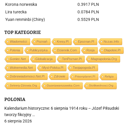
Korona norweska
0.3917 PLN
Lira turecka
0.0784 PLN
Yuan renminbi (Chiny)
0.5529 PLN
TOP KATEGORIE
Wiadomości
Poznań
Kresy.pl
Epoznan.pl
Nczas.info
Polonia
Publicystyka
Dziennik.com
Rosja
Dlapolski.pl
Goniec.net
Globalizacja
TenPoznan.pl
Magnapolonia.org
Wolnemedia.net
Mysl-Polska.pl
Twojapogoda.pl
Dobrewiadomosci.net.pl
Zdrowie
Prisonplanet.pl
Religia
Sekrety-Zdrowia.org
Gazetawarszawska.com
Stolikwolnosci.org
POLONIA
Kalendarium historyczne: 6 sierpnia 1914 roku – Józef Piłsudski
tworzy fikcyjny …
6 sierpnia 2026