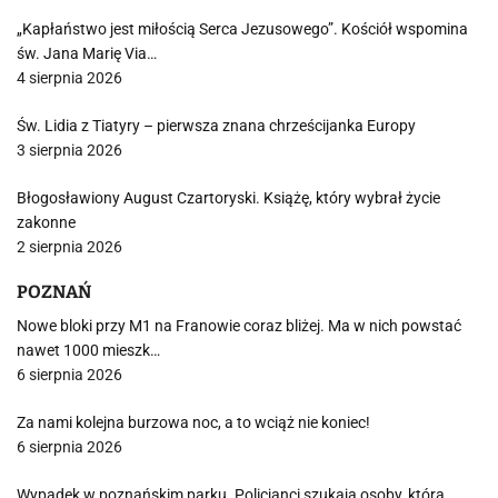
„Kapłaństwo jest miłością Serca Jezusowego”. Kościół wspomina
św. Jana Marię Via…
4 sierpnia 2026
Św. Lidia z Tiatyry – pierwsza znana chrześcijanka Europy
3 sierpnia 2026
Błogosławiony August Czartoryski. Książę, który wybrał życie
zakonne
2 sierpnia 2026
POZNAŃ
Nowe bloki przy M1 na Franowie coraz bliżej. Ma w nich powstać
nawet 1000 mieszk…
6 sierpnia 2026
Za nami kolejna burzowa noc, a to wciąż nie koniec!
6 sierpnia 2026
Wypadek w poznańskim parku. Policjanci szukają osoby, która