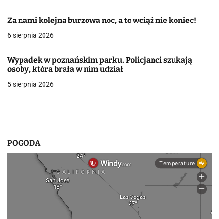
w
Za nami kolejna burzowa noc, a to wciąż nie koniec!
p
6 sierpnia 2026
i
Wypadek w poznańskim parku. Policjanci szukają
s
osoby, która brała w nim udział
5 sierpnia 2026
u
POGODA