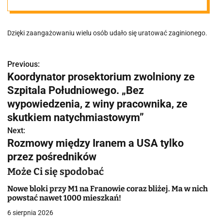
Znaleziono go
Dzięki zaangażowaniu wielu osób udało się uratować zaginionego.
na bagnistym
terenie dzięki
Previous:
N
Koordynator prosektorium zwolniony ze
a
Szpitala Południowego. „Bez
dronom, akcja
w
wypowiedzenia, z winy pracownika, ze
ratunkowa
skutkiem natychmiastowym”
i
Next:
g
Rozmowy między Iranem a USA tylko
trwała kilka
przez pośredników
a
godzin
Może Ci się spodobać
c
Nowe bloki przy M1 na Franowie coraz bliżej. Ma w nich
j
powstać nawet 1000 mieszkań!
a
6 sierpnia 2026