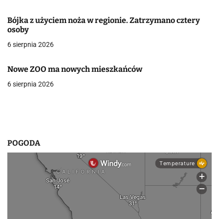
złotych."
w
Bójka z użyciem noża w regionie. Zatrzymano cztery
osoby
p
6 sierpnia 2026
i
s
Nowe ZOO ma nowych mieszkańców
6 sierpnia 2026
u
POGODA