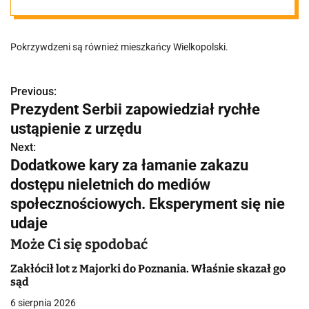
naszego
Pokrzywdzeni są również mieszkańcy Wielkopolski.
regionu. "W
ciągu kilku
Previous:
N
Prezydent Serbii zapowiedział rychłe
a
ustąpienie z urzędu
miesięcy
w
Next:
Dodatkowe kary za łamanie zakazu
sprawcy byli w
i
dostępu nieletnich do mediów
g
społecznościowych. Eksperyment się nie
stanie odebrać
udaje
a
ponad 4
Może Ci się spodobać
c
Zakłócił lot z Majorki do Poznania. Właśnie skazał go
j
miliony
sąd
a
6 sierpnia 2026