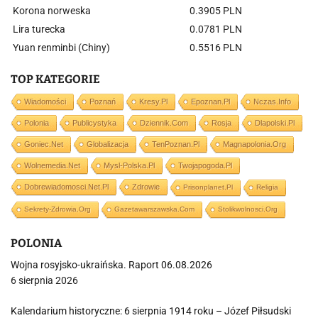
Korona norweska
0.3905 PLN
Lira turecka
0.0781 PLN
Yuan renminbi (Chiny)
0.5516 PLN
TOP KATEGORIE
Wiadomości
Poznań
Kresy.pl
Epoznan.pl
Nczas.info
Polonia
Publicystyka
Dziennik.com
Rosja
Dlapolski.pl
Goniec.net
Globalizacja
TenPoznan.pl
Magnapolonia.org
Wolnemedia.net
Mysl-Polska.pl
Twojapogoda.pl
Dobrewiadomosci.net.pl
Zdrowie
Prisonplanet.pl
Religia
Sekrety-Zdrowia.org
Gazetawarszawska.com
Stolikwolnosci.org
POLONIA
Wojna rosyjsko-ukraińska. Raport 06.08.2026
6 sierpnia 2026
Kalendarium historyczne: 6 sierpnia 1914 roku – Józef Piłsudski