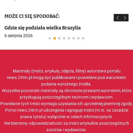
MOŻE CI SIĘ SPODOBAĆ:
Gdzie się podziała wielka Brazylia
6 sierpnia 2026
Materiały (treści, artykuły, zdjęcia, filmy) autorstwa portalu
news.24tm.pl mogą być publikowane i powielane pod warunkiem
podania wyraźnego źródła.
Wszystkie pozostałe materiały są chronione prawami autorskimi, które
przysługują poszczególnym twórcom i wydawcom.
Powielanie tych treści wymaga uzyskania ich uprzedniej pisemnej zgody.
Portal news.24tm.pl udostępnia i agreguje treści (m.in. na zasadzie
prawa cytatu) wyłącznie w celach informacyjnych.
Nie bierzemy odpowiedzialności za treści artykułów poszczególnych
autorów i wydawców.