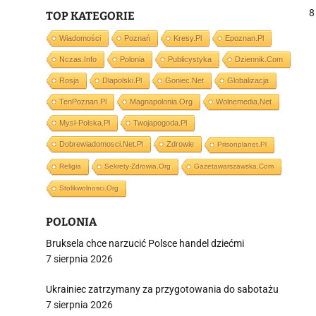
w
8
TOP KATEGORIE
Wiadomości
Poznań
Kresy.pl
Epoznan.pl
j
Nczas.info
Polonia
Publicystyka
Dziennik.com
Rosja
Dlapolski.pl
Goniec.net
Globalizacja
TenPoznan.pl
Magnapolonia.org
Wolnemedia.net
Mysl-Polska.pl
Twojapogoda.pl
Dobrewiadomosci.net.pl
Zdrowie
Prisonplanet.pl
i
Religia
Sekrety-Zdrowia.org
Gazetawarszawska.com
Stolikwolnosci.org
POLONIA
Bruksela chce narzucić Polsce handel dziećmi
7 sierpnia 2026
Ukrainiec zatrzymany za przygotowania do sabotażu
7 sierpnia 2026