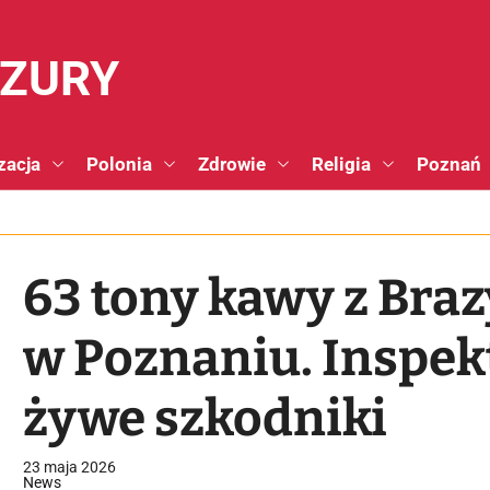
NZURY
zacja
Polonia
Zdrowie
Religia
Poznań
63 tony kawy z Braz
w Poznaniu. Inspek
żywe szkodniki
23 maja 2026
News