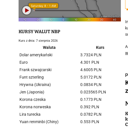
I
k
KURSY WALUT NBP
s
Kurs z dnia: 7 sierpnia 2026
A
Waluta
Kurs
w
Dolar amerykański
3.7324 PLN
Euro
4.301 PLN
Frank szwajcarski
4.6005 PLN
P
Funt szterling
5.0172 PLN
Hrywna (Ukraina)
0.0834 PLN
Jen (Japonia)
0.023565 PLN
Korona czeska
0.1773 PLN
i
Korona norweska
0.392 PLN
K
Lira turecka
0.0782 PLN
k
Yuan renminbi (Chiny)
0.553 PLN
C