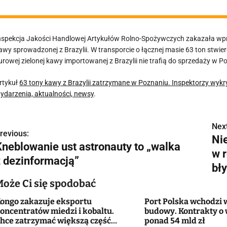
nspekcja Jakości Handlowej Artykułów Rolno-Spożywczych zakazała wpro
awy sprowadzonej z Brazylii. W transporcie o łącznej masie 63 ton stwie
urowej zielonej kawy importowanej z Brazylii nie trafią do sprzedaży w 
rtykuł
63 tony kawy z Brazylii zatrzymane w Poznaniu. Inspektorzy wykry
ydarzenia, aktualności, newsy
.
Next
N
revious:
Ni
Kneblowanie ust astronauty to „walka
a
w r
z dezinformacją”
w
bł
Może Ci się spodobać
ongo zakazuje eksportu
Port Polska wchodzi 
g
oncentratów miedzi i kobaltu.
budowy. Kontrakty o 
hce zatrzymać większą część
ponad 54 mld zł
a