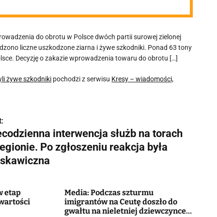
wadzenia do obrotu w Polsce dwóch partii surowej zielonej
rdzono liczne uszkodzone ziarna i żywe szkodniki. Ponad 63 tony
Polsce. Decyzję o zakazie wprowadzenia towaru do obrotu […]
li żywe szkodniki
pochodzi z serwisu
Kresy – wiadomości,
:
ecodzienna interwencja służb na torach
egionie. Po zgłoszeniu reakcja była
yskawiczna
w etap
Media: Podczas szturmu
wartości
imigrantów na Ceutę doszło do
gwałtu na nieletniej dziewczynce.