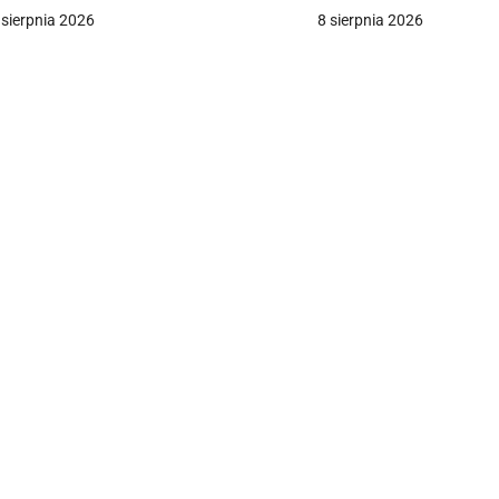
artości surowców
 sierpnia 2026
8 sierpnia 2026
c
a
w
p
s
u