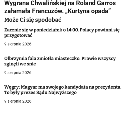
Wygrana Chwalińskiej na Roland Garros
i
załamała Francuzów. „Kurtyna opada”
g
Może Ci się spodobać
a
Zacznie się w poniedziałek o 14:00. Polacy powinni się
przygotować
c
9 sierpnia 2026
j
Olbrzymia fala zmiotła miasteczko. Prawie wszyscy
a
zginęli we śnie
w
9 sierpnia 2026
p
Węgry: Magyar ma swojego kandydata na prezydenta.
i
To były prezes Sądu Najwyższego
9 sierpnia 2026
s
u