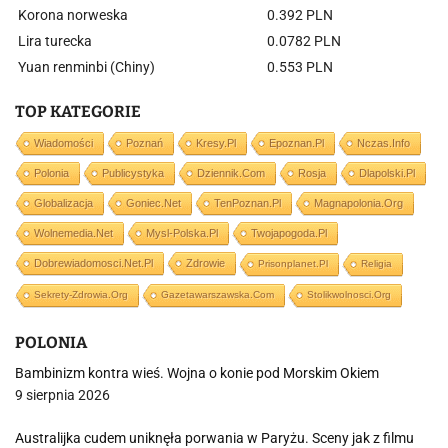
Korona norweska
0.392 PLN
Lira turecka
0.0782 PLN
Yuan renminbi (Chiny)
0.553 PLN
TOP KATEGORIE
Wiadomości
Poznań
Kresy.pl
Epoznan.pl
Nczas.info
Polonia
Publicystyka
Dziennik.com
Rosja
Dlapolski.pl
Globalizacja
Goniec.net
TenPoznan.pl
Magnapolonia.org
Wolnemedia.net
Mysl-Polska.pl
Twojapogoda.pl
Dobrewiadomosci.net.pl
Zdrowie
Prisonplanet.pl
Religia
Sekrety-Zdrowia.org
Gazetawarszawska.com
Stolikwolnosci.org
POLONIA
Bambinizm kontra wieś. Wojna o konie pod Morskim Okiem
9 sierpnia 2026
Australijka cudem uniknęła porwania w Paryżu. Sceny jak z filmu