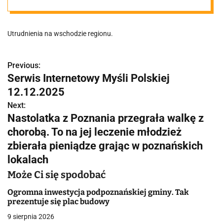
rejonie! Trasa
Utrudnienia na wschodzie regionu.
zablokowana!
Previous:
N
Serwis Internetowy Myśli Polskiej
a
12.12.2025
w
Next:
Nastolatka z Poznania przegrała walkę z
i
chorobą. To na jej leczenie młodzież
g
zbierała pieniądze grając w poznańskich
lokalach
a
Może Ci się spodobać
c
Ogromna inwestycja podpoznańskiej gminy. Tak
j
prezentuje się plac budowy
a
9 sierpnia 2026