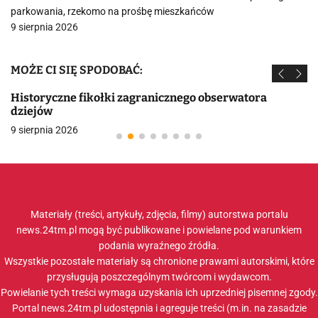
parkowania, rzekomo na prośbę mieszkańców
9 sierpnia 2026
MOŻE CI SIĘ SPODOBAĆ:
Historyczne fikołki zagranicznego obserwatora
dziejów
9 sierpnia 2026
Materiały (treści, artykuły, zdjęcia, filmy) autorstwa portalu
news.24tm.pl mogą być publikowane i powielane pod warunkiem
podania wyraźnego źródła.
Wszystkie pozostałe materiały są chronione prawami autorskimi, które
przysługują poszczególnym twórcom i wydawcom.
Powielanie tych treści wymaga uzyskania ich uprzedniej pisemnej zgody.
Portal news.24tm.pl udostępnia i agreguje treści (m.in. na zasadzie