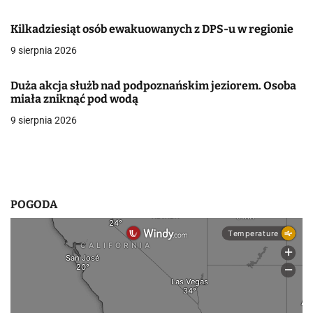
w
Kilkadziesiąt osób ewakuowanych z DPS-u w regionie
p
9 sierpnia 2026
i
Duża akcja służb nad podpoznańskim jeziorem. Osoba
s
miała zniknąć pod wodą
9 sierpnia 2026
u
POGODA