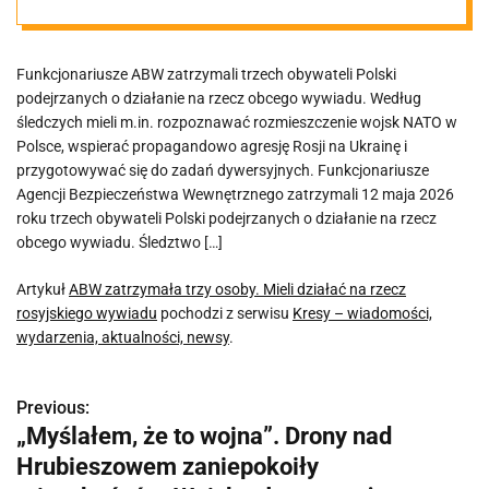
rosyjskiego
Funkcjonariusze ABW zatrzymali trzech obywateli Polski
wywiadu
podejrzanych o działanie na rzecz obcego wywiadu. Według
śledczych mieli m.in. rozpoznawać rozmieszczenie wojsk NATO w
Polsce, wspierać propagandowo agresję Rosji na Ukrainę i
przygotowywać się do zadań dywersyjnych. Funkcjonariusze
Agencji Bezpieczeństwa Wewnętrznego zatrzymali 12 maja 2026
roku trzech obywateli Polski podejrzanych o działanie na rzecz
obcego wywiadu. Śledztwo […]
Artykuł
ABW zatrzymała trzy osoby. Mieli działać na rzecz
rosyjskiego wywiadu
pochodzi z serwisu
Kresy – wiadomości,
wydarzenia, aktualności, newsy
.
Previous:
N
„Myślałem, że to wojna”. Drony nad
a
Hrubieszowem zaniepokoiły