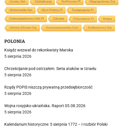
Goniec.net
Globalizacja
TenPoznan.pl
Magnapolonia.org
Wolnemedia.net
Mysl-Polska.pl
Twojapogoda.pl
Dobrewiadomosci.net.pl
Zdrowie
Prisonplanet.pl
Religia
Sekrety-Zdrowia.org
Gazetawarszawska.com
Stolikwolnosci.org
POLONIA
Ksiądz wezwał do rekonkwisty Maroka
5 sierpnia 2026
Chrześcijanie pod ostrzałem. Seria ataków w Izraelu
5 sierpnia 2026
Rządy POPiS niszczą prywatną przedsiębiorczość
5 sierpnia 2026
Wojna rosyjsko-ukraińska. Raport 05.08.2026
5 sierpnia 2026
Kalendarium historyczne: 5 sierpnia 1772 – I rozbiór Polski