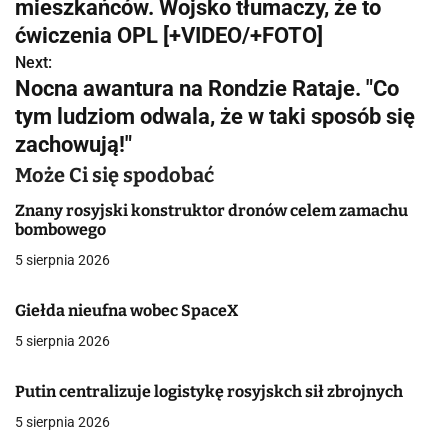
w
mieszkańców. Wojsko tłumaczy, że to
ćwiczenia OPL [+VIDEO/+FOTO]
i
Next:
g
Nocna awantura na Rondzie Rataje. "Co
tym ludziom odwala, że w taki sposób się
a
zachowują!"
c
Może Ci się spodobać
j
Znany rosyjski konstruktor dronów celem zamachu
bombowego
a
5 sierpnia 2026
w
p
Giełda nieufna wobec SpaceX
5 sierpnia 2026
i
s
Putin centralizuje logistykę rosyjskch sił zbrojnych
u
5 sierpnia 2026