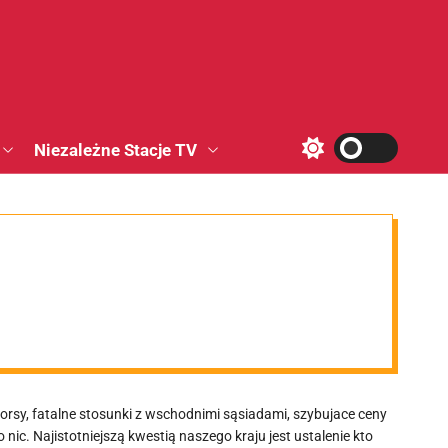
Niezależne Stacje TV
S
w
i
t
c
h
c
o
l
o
r
m
o
d
e
forsy, fatalne stosunki z wschodnimi sąsiadami, szybujace ceny
 nic. Najistotniejszą kwestią naszego kraju jest ustalenie kto