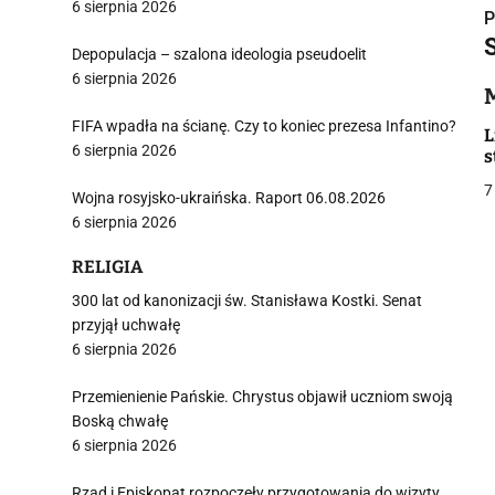
6 sierpnia 2026
P
Depopulacja – szalona ideologia pseudoelit
6 sierpnia 2026
FIFA wpadła na ścianę. Czy to koniec prezesa Infantino?
i
L
6 sierpnia 2026
s
7
Wojna rosyjsko-ukraińska. Raport 06.08.2026
6 sierpnia 2026
RELIGIA
j
300 lat od kanonizacji św. Stanisława Kostki. Senat
przyjął uchwałę
6 sierpnia 2026
Przemienienie Pańskie. Chrystus objawił uczniom swoją
Boską chwałę
6 sierpnia 2026
i
Rząd i Episkopat rozpoczęły przygotowania do wizyty