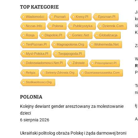
TOP KATEGORIE
J
Wiadomości
Poznań
Kresy.pl
Epoznan.pl
k
i
Nczas.info
Polonia
Publicystyka
Dziennik.com
K
Rosja
Dlapolski.pl
Goniec.net
Globalizacja
TenPoznan.pl
Magnapolonia.org
Wolnemedia.net
Z
Mysl-Polska.pl
Twojapogoda.pl
W
Dobrewiadomosci.net.pl
Zdrowie
Prisonplanet.pl
R
P
Religia
Sekrety-Zdrowia.org
Gazetawarszawska.com
Stolikwolnosci.org
T
n
POLONIA
łj
Kolejny dewiant gender aresztowany za molestowanie
dzieci
A
6 sierpnia 2026
Ukraiński politolog obraża Polskę i żąda darmowej broni