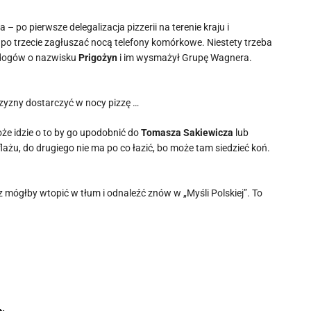
– po pierwsze delegalizacja pizzerii na terenie kraju i
 po trzecie zagłuszać nocą telefony komórkowe. Niestety trzeba
t dogów o nazwisku
Prigożyn
i im wysmażył Grupę Wagnera.
czyzny dostarczyć w nocy pizzę …
że idzie o to by go upodobnić do
Tomasza Sakiewicza
lub
lażu, do drugiego nie ma po co łazić, bo może tam siedzieć koń.
 mógłby wtopić w tłum i odnaleźć znów w „Myśli Polskiej”. To