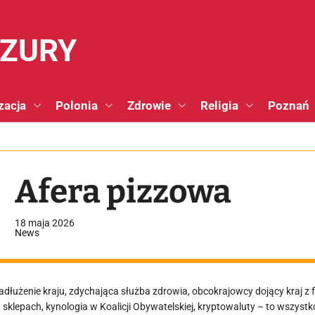
NZURY
zacja
Polonia
Zdrowie
Religia
Poznań
Afera pizzowa
18 maja 2026
News
adłużenie kraju, zdychająca służba zdrowia, obcokrajowcy dojący kraj z 
 sklepach, kynologia w Koalicji Obywatelskiej, kryptowaluty – to wszystko