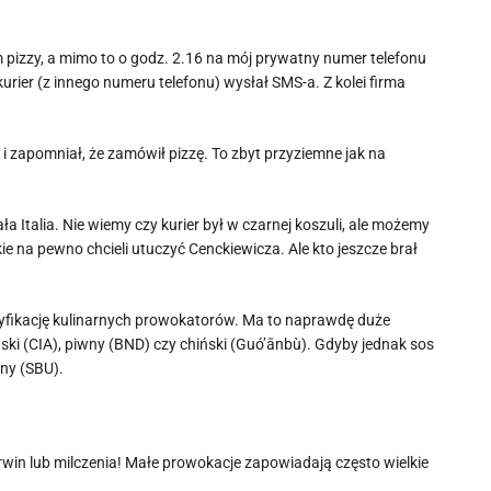
pizzy, a mimo to o godz. 2.16 na mój prywatny numer telefonu
urier (z innego numeru telefonu) wysłał SMS-a. Z kolei firma
.
i zapomniał, że zamówił pizzę. To zbyt przyziemne jak na
Italia. Nie wiemy czy kurier był w czarnej koszuli, ale możemy
ie na pewno chcieli utuczyć Cenckiewicza. Ale kto jeszcze brał
tyfikację kulinarnych prowokatorów. Ma to naprawdę duże
i (CIA), piwny (BND) czy chiński (Guó’ānbù). Gdyby jednak sos
ny (SBU).
rwin lub milczenia! Małe prowokacje zapowiadają często wielkie