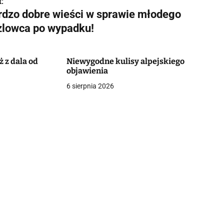
:
rdzo dobre wieści w sprawie młodego
żlowca po wypadku!
 z dala od
Niewygodne kulisy alpejskiego
objawienia
6 sierpnia 2026