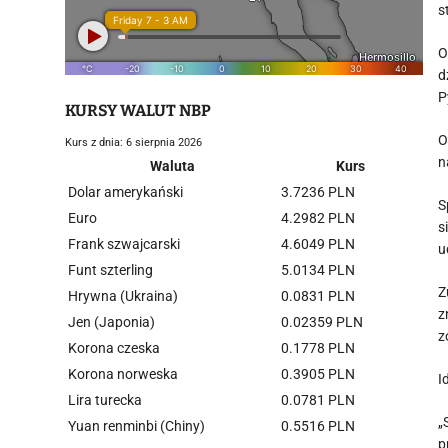
s
O
d
P
KURSY WALUT NBP
O
Kurs z dnia: 6 sierpnia 2026
n
Waluta
Kurs
Dolar amerykański
3.7236 PLN
S
Euro
4.2982 PLN
s
Frank szwajcarski
4.6049 PLN
u
Funt szterling
5.0134 PLN
Z
Hrywna (Ukraina)
0.0831 PLN
z
Jen (Japonia)
0.02359 PLN
z
Korona czeska
0.1778 PLN
Korona norweska
0.3905 PLN
I
Lira turecka
0.0781 PLN
„
Yuan renminbi (Chiny)
0.5516 PLN
p