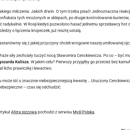
akiego milczenia. Jakich drwin. O tym trzeba pisać! Jednoznaczna reakcja 
onfiskata tych mrożonych w sklepach, po drugie kontrolowanie kurierów,
ść radykalnie. W Rosji kiedyś pozwolono hasać jednemu sprzedawcy ho
oledzy o łączenia kropeczek, już resztę ustalą.
astanówmy się z jakiej przyczyny chcieli wrogowie naszej umiłowanej oj
raże siły zechciały tuczyć nocą Sławomira Cenckiewicza. Po co – być mo
yszarda Kalisza
. W jakim celu? Pierwszy przyjąłby go przecież bez kamuf
al licho prawiczkę i lewactwo.
u może iść o znacznie niebezpieczniejszą kwestię … Utuczony Cenckiewicz
iebezpieczne – czas się odchudzić.
rtykuł
Afera pizzowa
pochodzi z serwisu
Myśl Polska
.