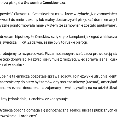
toi za pizzą dla
Sławomira Cenckiewicza
.
powieść Sławomira Cenckiewicza mrozi krew w żyłach: „Nie zamawiałem 
zwonił do mnie rzekomy lub realny dostarczyciel pizzy, zaś domniemany k
yszne poinformowała mnie SMS-em, że zamówienie zostało anulowane”
drzucam hipotezę, że Cenckiewicz łyknął z kumplami jakiegoś whiskacza 
ajświętszą III RP. Zadziwia, że nie były to ruskie pierogi.
próbujemy to rozpracować. Pizza może sugerować, że za prowokacją stała 
ię tego domyślać. Faszyści się rymuje z raszyści, więc sprawa jasna. Rusk
dział w spisku?
upełnie tajemnicza pozostaje sprawa sosów. To niezwykle utrudnia iden
naczenie czy do pizzy był zamówiony sos czosnkowy (Mosad), amerykańsk
ostał w czasie dostarczania zajumany – wskazywałby na na udział Ukrai
dźmy jednak dalej. Cenckiewicz kontynuuje …
Sytuacja obecna domaga się jednoznacznej reakcji, nie zaś publicznych d
rowokacje… i problemy”