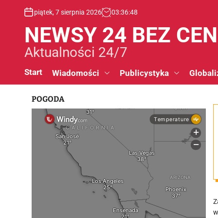
S
piątek, 7 sierpnia 2026
03
:
36
:
49
k
i
NEWSY 24 BEZ CE
p
t
Aktualności 24/7
o
c
Start
Wiadomości
Publicystyka
Globali
o
n
POGODA
t
e
n
t
Z
w