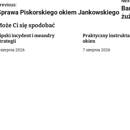
Next
N
revious:
Ba
Sprawa Piskorskiego okiem Jankowskiego
a
żu
w
Może Ci się spodobać
ipski incydent i meandry
Praktyczny instruktaż
trategii
okien
g
 sierpnia 2026
7 sierpnia 2026
a
c
a
w
p