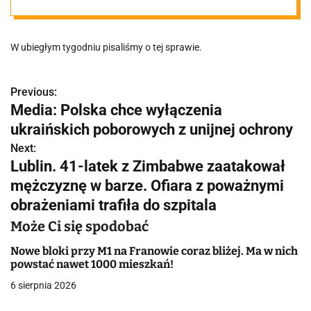
W ubiegłym tygodniu pisaliśmy o tej sprawie.
Previous:
N
Media: Polska chce wyłączenia
a
ukraińskich poborowych z unijnej ochrony
w
Next:
Lublin. 41-latek z Zimbabwe zaatakował
i
mężczyznę w barze. Ofiara z poważnymi
g
obrażeniami trafiła do szpitala
a
Może Ci się spodobać
c
Nowe bloki przy M1 na Franowie coraz bliżej. Ma w nich
powstać nawet 1000 mieszkań!
j
6 sierpnia 2026
a