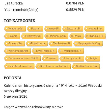
Lira turecka
0.0784 PLN
Yuan renminbi (Chiny)
0.5529 PLN
TOP KATEGORIE
Wiadomości
Poznań
Kresy.pl
Epoznan.pl
Nczas.info
Polonia
Publicystyka
Dziennik.com
Rosja
Dlapolski.pl
Goniec.net
Globalizacja
TenPoznan.pl
Magnapolonia.org
Wolnemedia.net
Mysl-Polska.pl
Twojapogoda.pl
Dobrewiadomosci.net.pl
Zdrowie
Prisonplanet.pl
Religia
Sekrety-Zdrowia.org
Gazetawarszawska.com
Stolikwolnosci.org
POLONIA
Kalendarium historyczne: 6 sierpnia 1914 roku – Józef Piłsudski
tworzy fikcyjny …
6 sierpnia 2026
Ksiądz wezwał do rekonkwisty Maroka