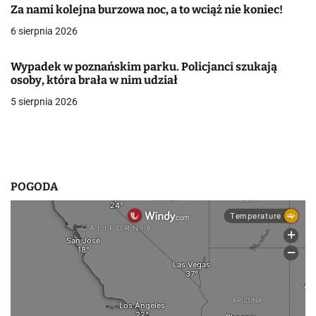
Za nami kolejna burzowa noc, a to wciąż nie koniec!
w
6 sierpnia 2026
p
Wypadek w poznańskim parku. Policjanci szukają
i
osoby, która brała w nim udział
s
5 sierpnia 2026
u
POGODA