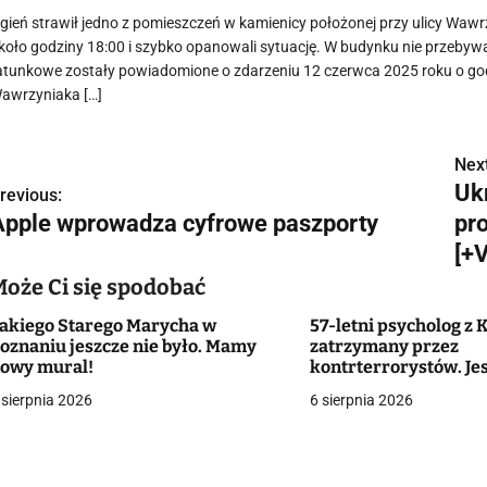
gień strawił jedno z pomieszczeń w kamienicy położonej przy ulicy Wawr
koło godziny 18:00 i szybko opanowali sytuację. W budynku nie przebyw
atunkowe zostały powiadomione o zdarzeniu 12 czerwca 2025 roku o godzi
awrzyniaka […]
Next
N
Ukr
revious:
a
Apple wprowadza cyfrowe paszporty
pr
w
[+
Może Ci się spodobać
akiego Starego Marycha w
57-letni psycholog z 
g
oznaniu jeszcze nie było. Mamy
zatrzymany przez
owy mural!
kontrterrorystów. Je
a
o przestępstwa seks
 sierpnia 2026
6 sierpnia 2026
małoletniej
c