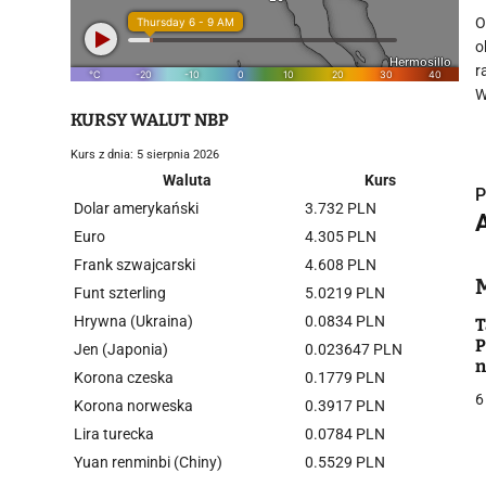
O
o
r
W
KURSY WALUT NBP
Kurs z dnia: 5 sierpnia 2026
Waluta
Kurs
P
Dolar amerykański
3.732 PLN
Euro
4.305 PLN
Frank szwajcarski
4.608 PLN
i
Funt szterling
5.0219 PLN
Hrywna (Ukraina)
0.0834 PLN
T
P
Jen (Japonia)
0.023647 PLN
n
Korona czeska
0.1779 PLN
6
Korona norweska
0.3917 PLN
Lira turecka
0.0784 PLN
j
Yuan renminbi (Chiny)
0.5529 PLN