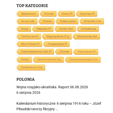
TOP KATEGORIE
Wiadomości
Poznań
Kresy.pl
Epoznan.pl
Nczas.info
Polonia
Publicystyka
Dziennik.com
Rosja
Dlapolski.pl
Goniec.net
Globalizacja
i
TenPoznan.pl
Magnapolonia.org
Wolnemedia.net
Mysl-Polska.pl
Twojapogoda.pl
Dobrewiadomosci.net.pl
Zdrowie
Prisonplanet.pl
Religia
Sekrety-Zdrowia.org
Gazetawarszawska.com
Stolikwolnosci.org
POLONIA
Wojna rosyjsko-ukraińska. Raport 06.08.2026
6 sierpnia 2026
Kalendarium historyczne: 6 sierpnia 1914 roku – Józef
Piłsudski tworzy fikcyjny …