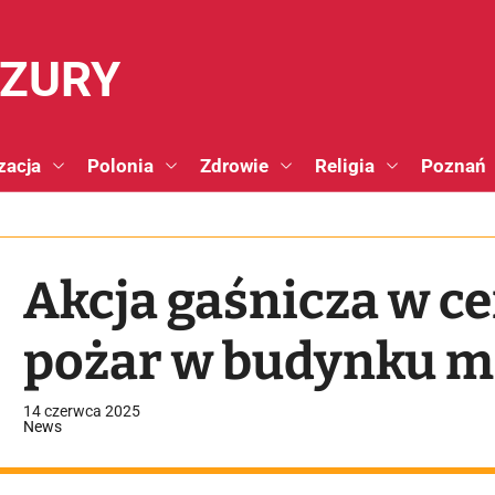
NZURY
zacja
Polonia
Zdrowie
Religia
Poznań
Akcja gaśnicza w c
pożar w budynku m
14 czerwca 2025
News