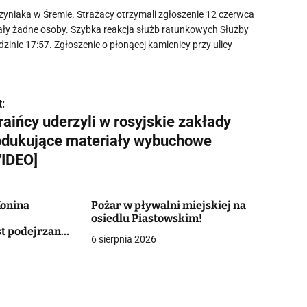
zyniaka w Śremie. Strażacy otrzymali zgłoszenie 12 czerwca
ały żadne osoby. Szybka reakcja służb ratunkowych Służby
nie 17:57. Zgłoszenie o płonącej kamienicy przy ulicy
:
aińcy uderzyli w rosyjskie zakłady
odukujące materiały wybuchowe
VIDEO]
Konina
Pożar w pływalni miejskiej na
osiedlu Piastowskim!
st podejrzany
6 sierpnia 2026
ualne wobec