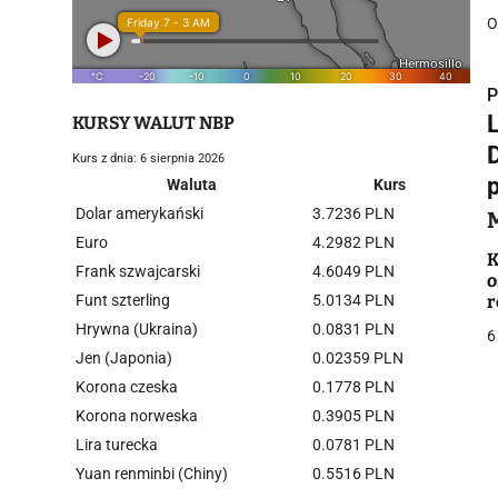
O
P
KURSY WALUT NBP
Kurs z dnia: 6 sierpnia 2026
Waluta
Kurs
Dolar amerykański
3.7236 PLN
i
Euro
4.2982 PLN
K
Frank szwajcarski
4.6049 PLN
o
Funt szterling
5.0134 PLN
r
Hrywna (Ukraina)
0.0831 PLN
6
Jen (Japonia)
0.02359 PLN
Korona czeska
0.1778 PLN
j
Korona norweska
0.3905 PLN
Lira turecka
0.0781 PLN
Yuan renminbi (Chiny)
0.5516 PLN