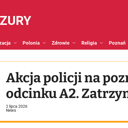
NZURY
zacja
Polonia
Zdrowie
Religia
Poznań
Akcja policji na p
odcinku A2. Zatrz
2 lipca 2026
News