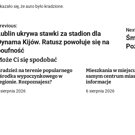
kazało się, że auto było kradzione.
revious:
N
Next
Lublin ukrywa stawki za stadion dla
Śm
a
Dynama Kijów. Ratusz powołuje się na
Po
w
poufność
Może Ci się spodobać
radzież na terenie popularnego
Mieszkania w miejscu
g
środka wypoczynkowego w
samym centrum mias
egionie. Rozpoznajesz?
informacje
a
 sierpnia 2026
6 sierpnia 2026
c
a
w