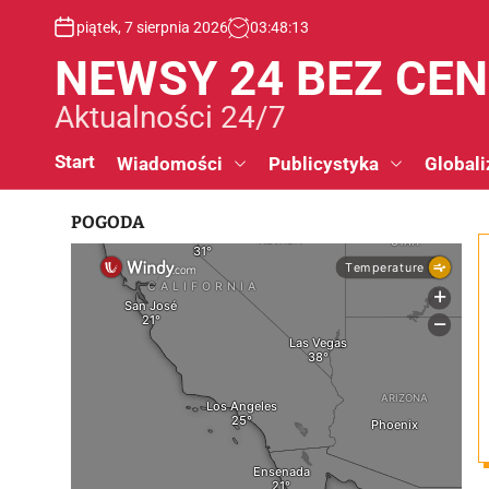
S
piątek, 7 sierpnia 2026
03
:
48
:
14
k
i
NEWSY 24 BEZ CE
p
t
Aktualności 24/7
o
c
Start
Wiadomości
Publicystyka
Globali
o
n
POGODA
t
e
n
t