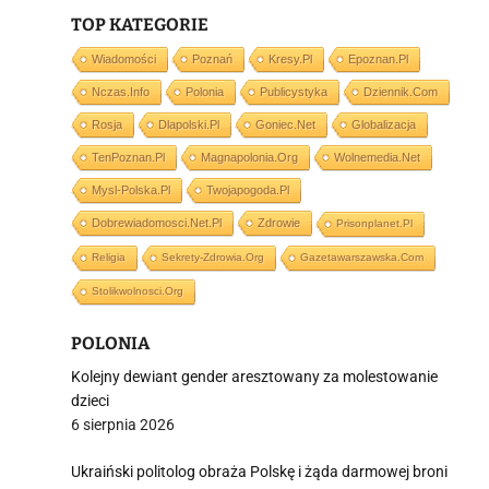
TOP KATEGORIE
i
Wiadomości
Poznań
Kresy.pl
Epoznan.pl
Nczas.info
Polonia
Publicystyka
Dziennik.com
Rosja
Dlapolski.pl
Goniec.net
Globalizacja
TenPoznan.pl
Magnapolonia.org
Wolnemedia.net
Mysl-Polska.pl
Twojapogoda.pl
Dobrewiadomosci.net.pl
Zdrowie
Prisonplanet.pl
Religia
Sekrety-Zdrowia.org
Gazetawarszawska.com
Stolikwolnosci.org
POLONIA
Kolejny dewiant gender aresztowany za molestowanie
dzieci
6 sierpnia 2026
Ukraiński politolog obraża Polskę i żąda darmowej broni