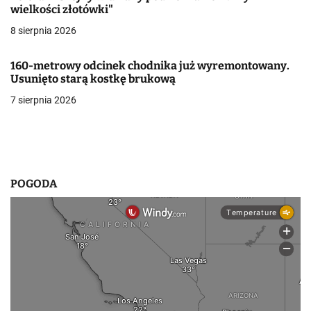
wielkości złotówki"
w
8 sierpnia 2026
p
160-metrowy odcinek chodnika już wyremontowany.
i
Usunięto starą kostkę brukową
s
7 sierpnia 2026
u
POGODA