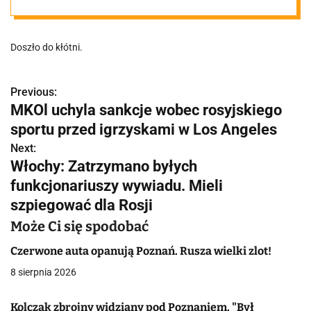
stoją 4
Doszło do kłótni.
radiowozy."
Previous:
N
MKOl uchyla sankcje wobec rosyjskiego
a
sportu przed igrzyskami w Los Angeles
w
Next:
Włochy: Zatrzymano byłych
i
funkcjonariuszy wywiadu. Mieli
g
szpiegować dla Rosji
a
Może Ci się spodobać
c
Czerwone auta opanują Poznań. Rusza wielki zlot!
8 sierpnia 2026
j
a
Kolczak zbrojny widziany pod Poznaniem. "Był