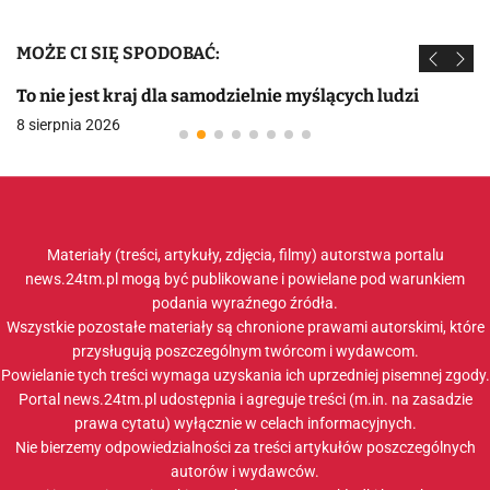
MOŻE CI SIĘ SPODOBAĆ:
To nie jest kraj dla samodzielnie myślących ludzi
8 sierpnia 2026
Materiały (treści, artykuły, zdjęcia, filmy) autorstwa portalu
news.24tm.pl mogą być publikowane i powielane pod warunkiem
podania wyraźnego źródła.
Wszystkie pozostałe materiały są chronione prawami autorskimi, które
przysługują poszczególnym twórcom i wydawcom.
Powielanie tych treści wymaga uzyskania ich uprzedniej pisemnej zgody.
Portal news.24tm.pl udostępnia i agreguje treści (m.in. na zasadzie
prawa cytatu) wyłącznie w celach informacyjnych.
Nie bierzemy odpowiedzialności za treści artykułów poszczególnych
autorów i wydawców.