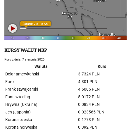
KURSY WALUT NBP
Kurs z dnia: 7 sierpnia 2026
Waluta
Kurs
Dolar amerykański
3.7324 PLN
Euro
4.301 PLN
Frank szwajcarski
4.6005 PLN
Funt szterling
5.0172 PLN
Hrywna (Ukraina)
0.0834 PLN
Jen (Japonia)
0.023565 PLN
Korona czeska
0.1773 PLN
Korona norweska
0.392 PLN