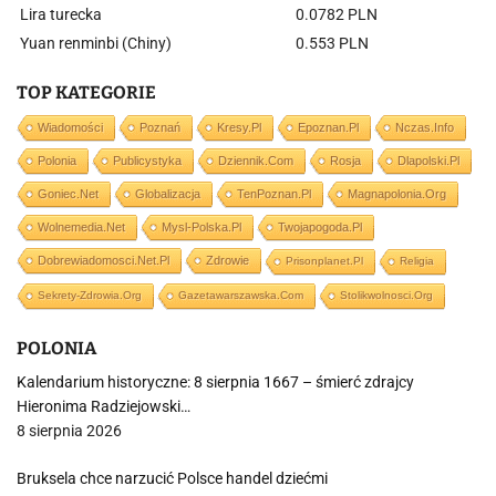
Lira turecka
0.0782 PLN
Yuan renminbi (Chiny)
0.553 PLN
TOP KATEGORIE
Wiadomości
Poznań
Kresy.pl
Epoznan.pl
Nczas.info
Polonia
Publicystyka
Dziennik.com
Rosja
Dlapolski.pl
Goniec.net
Globalizacja
TenPoznan.pl
Magnapolonia.org
Wolnemedia.net
Mysl-Polska.pl
Twojapogoda.pl
Dobrewiadomosci.net.pl
Zdrowie
Prisonplanet.pl
Religia
Sekrety-Zdrowia.org
Gazetawarszawska.com
Stolikwolnosci.org
POLONIA
Kalendarium historyczne: 8 sierpnia 1667 – śmierć zdrajcy
Hieronima Radziejowski…
8 sierpnia 2026
Bruksela chce narzucić Polsce handel dziećmi