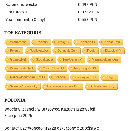
Korona norweska
0.392 PLN
Lira turecka
0.0782 PLN
Yuan renminbi (Chiny)
0.553 PLN
TOP KATEGORIE
Wiadomości
Poznań
Kresy.pl
Epoznan.pl
Nczas.info
Polonia
Publicystyka
Dziennik.com
Rosja
Dlapolski.pl
Goniec.net
Globalizacja
TenPoznan.pl
Magnapolonia.org
Wolnemedia.net
Mysl-Polska.pl
Twojapogoda.pl
Dobrewiadomosci.net.pl
Zdrowie
Prisonplanet.pl
Religia
Sekrety-Zdrowia.org
Gazetawarszawska.com
Stolikwolnosci.org
POLONIA
Wrocław: zasnęła w taksówce. Kazach ją zgwałcił
8 sierpnia 2026
Bohater Czerwonego Krzyża oskarżony o zabójstwo