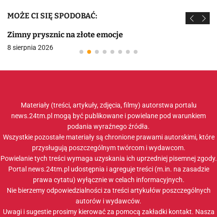
MOŻE CI SIĘ SPODOBAĆ:
Zimny prysznic na złote emocje
8 sierpnia 2026
Materiały (treści, artykuły, zdjęcia, filmy) autorstwa portalu
news.24tm.pl mogą być publikowane i powielane pod warunkiem
podania wyraźnego źródła.
Wszystkie pozostałe materiały są chronione prawami autorskimi, które
przysługują poszczególnym twórcom i wydawcom.
Powielanie tych treści wymaga uzyskania ich uprzedniej pisemnej zgody.
Portal news.24tm.pl udostępnia i agreguje treści (m.in. na zasadzie
prawa cytatu) wyłącznie w celach informacyjnych.
Nie bierzemy odpowiedzialności za treści artykułów poszczególnych
autorów i wydawców.
Uwagi i sugestie prosimy kierować za pomocą zakładki
kontakt
. Nasza