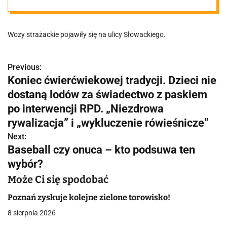
chemicy
Wozy strażackie pojawiły się na ulicy Słowackiego.
Previous:
N
Koniec ćwierćwiekowej tradycji. Dzieci nie
a
dostaną lodów za świadectwo z paskiem
w
po interwencji RPD. „Niezdrowa
rywalizacja” i „wykluczenie rówieśnicze”
i
Next:
g
Baseball czy onuca – kto podsuwa ten
wybór?
a
Może Ci się spodobać
c
Poznań zyskuje kolejne zielone torowisko!
j
8 sierpnia 2026
a