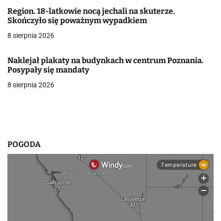
Region. 18-latkowie nocą jechali na skuterze.
w
Skończyło się poważnym wypadkiem
p
8 sierpnia 2026
i
Naklejał plakaty na budynkach w centrum Poznania.
s
Posypały się mandaty
8 sierpnia 2026
u
POGODA