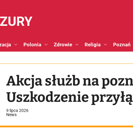
NZURY
zacja
Polonia
Zdrowie
Religia
Poznań
Akcja służb na pozn
Uszkodzenie przył
9 lipca 2026
News