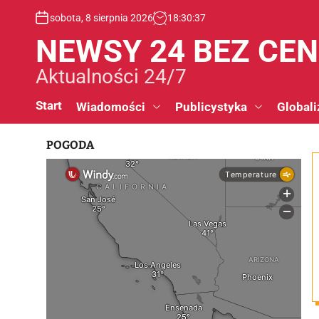
S
sobota, 8 sierpnia 2026
18
:
30
:
38
k
i
NEWSY 24 BEZ CE
p
t
Aktualności 24/7
o
c
Start
Wiadomości
Publicystyka
Globali
o
n
POGODA
t
e
n
t