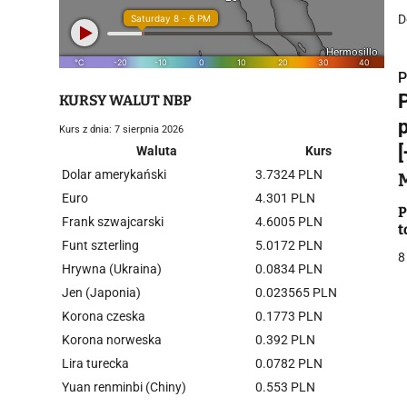
D
P
KURSY WALUT NBP
Kurs z dnia: 7 sierpnia 2026
Waluta
Kurs
Dolar amerykański
3.7324 PLN
i
Euro
4.301 PLN
P
Frank szwajcarski
4.6005 PLN
t
Funt szterling
5.0172 PLN
8
Hrywna (Ukraina)
0.0834 PLN
Jen (Japonia)
0.023565 PLN
Korona czeska
0.1773 PLN
j
Korona norweska
0.392 PLN
Lira turecka
0.0782 PLN
Yuan renminbi (Chiny)
0.553 PLN