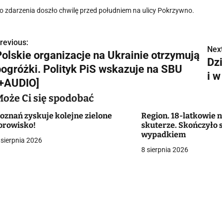
o zdarzenia doszło chwilę przed południem na ulicy Pokrzywno.
revious:
N
Next
Polskie organizacje na Ukrainie otrzymują
Dz
a
pogróżki. Polityk PiS wskazuje na SBU
i w
w
[+AUDIO]
Może Ci się spodobać
oznań zyskuje kolejne zielone
Region. 18-latkowie n
g
orowisko!
skuterze. Skończyło
wypadkiem
a
 sierpnia 2026
8 sierpnia 2026
c
a
w