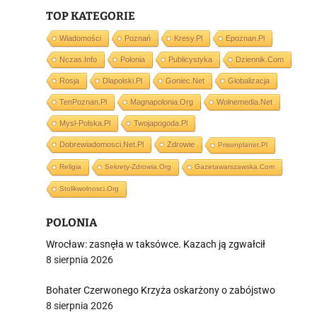
TOP KATEGORIE
i
Wiadomości
Poznań
Kresy.pl
Epoznan.pl
Nczas.info
Polonia
Publicystyka
Dziennik.com
Rosja
Dlapolski.pl
Goniec.net
Globalizacja
TenPoznan.pl
Magnapolonia.org
Wolnemedia.net
Mysl-Polska.pl
Twojapogoda.pl
Dobrewiadomosci.net.pl
Zdrowie
Prisonplanet.pl
Religia
Sekrety-Zdrowia.org
Gazetawarszawska.com
Stolikwolnosci.org
POLONIA
Wrocław: zasnęła w taksówce. Kazach ją zgwałcił
8 sierpnia 2026
Bohater Czerwonego Krzyża oskarżony o zabójstwo
8 sierpnia 2026