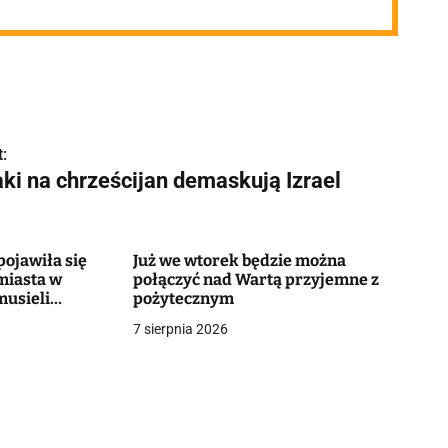
:
aki na chrześcijan demaskują Izrael
ojawiła się
Już we wtorek będzie można
miasta w
połączyć nad Wartą przyjemne z
musieli
pożytecznym
7 sierpnia 2026