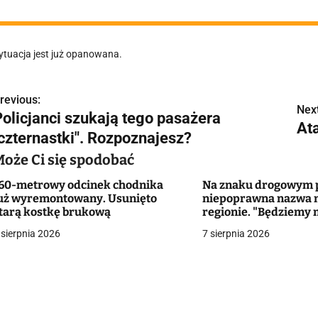
ytuacja jest już opanowana.
revious:
N
Next
Policjanci szukają tego pasażera
At
a
"czternastki". Rozpoznajesz?
w
Może Ci się spodobać
60-metrowy odcinek chodnika
Na znaku drogowym p
uż wyremontowany. Usunięto
niepoprawna nazwa 
g
tarą kostkę brukową
regionie. "Będziemy 
zmieniać dowody?"
 sierpnia 2026
7 sierpnia 2026
a
c