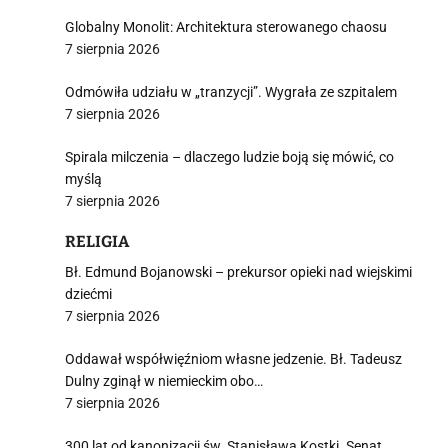
Globalny Monolit: Architektura sterowanego chaosu
7 sierpnia 2026
Odmówiła udziału w „tranzycji”. Wygrała ze szpitalem
7 sierpnia 2026
Spirala milczenia – dlaczego ludzie boją się mówić, co
myślą
7 sierpnia 2026
RELIGIA
Bł. Edmund Bojanowski – prekursor opieki nad wiejskimi
dziećmi
7 sierpnia 2026
Oddawał współwięźniom własne jedzenie. Bł. Tadeusz
Dulny zginął w niemieckim obo…
7 sierpnia 2026
300 lat od kanonizacji św. Stanisława Kostki. Senat