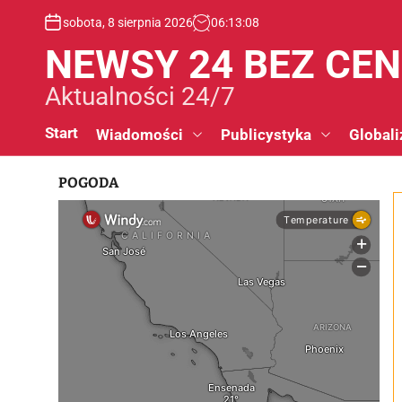
S
sobota, 8 sierpnia 2026
06
:
13
:
09
k
i
NEWSY 24 BEZ CE
p
t
Aktualności 24/7
o
c
Start
Wiadomości
Publicystyka
Globali
o
n
POGODA
t
e
n
t