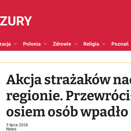
NZURY
zacja
Polonia
Zdrowie
Religia
Poznań
Akcja strażaków na
regionie. Przewrócił
osiem osób wpadło
5 lipca 2026
News