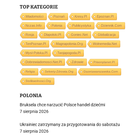
TOP KATEGORIE
Wiadomości
Poznań
Kresy.pl
Epoznan.pl
Nczas.info
Polonia
Publicystyka
Dziennik.com
i
Rosja
Dlapolski.pl
Goniec.net
Globalizacja
TenPoznan.pl
Magnapolonia.org
Wolnemedia.net
Mysl-Polska.pl
Twojapogoda.pl
Dobrewiadomosci.net.pl
Zdrowie
Prisonplanet.pl
Religia
Sekrety-Zdrowia.org
Gazetawarszawska.com
Stolikwolnosci.org
POLONIA
Bruksela chce narzucić Polsce handel dziećmi
7 sierpnia 2026
Ukrainiec zatrzymany za przygotowania do sabotażu
7 sierpnia 2026