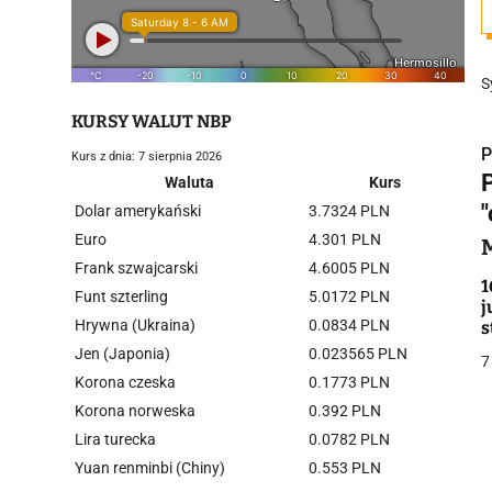
S
KURSY WALUT NBP
P
Kurs z dnia: 7 sierpnia 2026
Waluta
Kurs
Dolar amerykański
3.7324 PLN
Euro
4.301 PLN
Frank szwajcarski
4.6005 PLN
i
1
Funt szterling
5.0172 PLN
j
Hrywna (Ukraina)
0.0834 PLN
s
Jen (Japonia)
0.023565 PLN
7
Korona czeska
0.1773 PLN
Korona norweska
0.392 PLN
Lira turecka
0.0782 PLN
j
Yuan renminbi (Chiny)
0.553 PLN