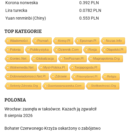
Korona norweska
0.392 PLN
Lira turecka
0.0782 PLN
Yuan renminbi (Chiny)
0.553 PLN
TOP KATEGORIE
Wiadomości
Poznań
Kresy.pl
Epoznan.pl
Nczas.info
Polonia
Publicystyka
Dziennik.com
Rosja
Dlapolski.pl
Goniec.net
Globalizacja
TenPoznan.pl
Magnapolonia.org
Wolnemedia.net
Mysl-Polska.pl
Twojapogoda.pl
Dobrewiadomosci.net.pl
Zdrowie
Prisonplanet.pl
Religia
Sekrety-Zdrowia.org
Gazetawarszawska.com
Stolikwolnosci.org
POLONIA
Wrocław: zasnęła w taksówce. Kazach ją zgwałcił
8 sierpnia 2026
Bohater Czerwonego Krzyża oskarżony o zabójstwo