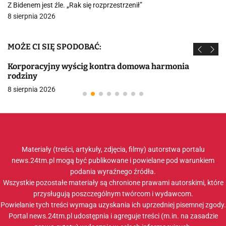
Z Bidenem jest źle. „Rak się rozprzestrzenił”
8 sierpnia 2026
MOŻE CI SIĘ SPODOBAĆ:
Korporacyjny wyścig kontra domowa harmonia
rodziny
8 sierpnia 2026
Materiały (treści, artykuły, zdjęcia, filmy) autorstwa portalu
news.24tm.pl mogą być publikowane i powielane pod warunkiem
podania wyraźnego źródła.
Wszystkie pozostałe materiały są chronione prawami autorskimi, które
przysługują poszczególnym twórcom i wydawcom.
Powielanie tych treści wymaga uzyskania ich uprzedniej pisemnej zgody.
Portal news.24tm.pl udostępnia i agreguje treści (m.in. na zasadzie