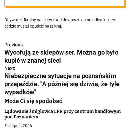
"Podstępem
Obywatel Ukrainy najpierw trafił do aresztu, a po odbyciu kary
wjechał do
będzie musiał opuścić nasz kraj.
Polski"
Previous:
N
Wycofują ze sklepów ser. Można go było
a
kupić w znanej sieci
w
Next:
Niebezpieczne sytuacje na poznańskim
i
przejeździe. "A później się dziwią, że tyle
g
wypadków"
a
Może Ci się spodobać
c
Lądowanie śmigłowca LPR przy centrum handlowym
pod Poznaniem
j
8 sierpnia 2026