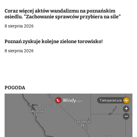
a
Coraz więcej aktów wandalizmu na poznańskim
w
osiedlu. "Zachowanie sprawców przybiera na sile"
8 sierpnia 2026
p
i
Poznań zyskuje kolejne zielone torowisko!
s
8 sierpnia 2026
u
POGODA