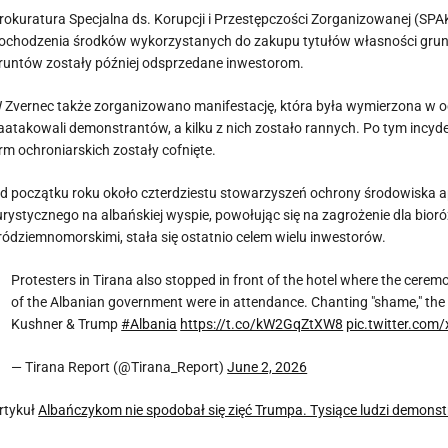
rokuratura Specjalna ds. Korupcji i Przestępczości Zorganizowanej (SPA
ochodzenia środków wykorzystanych do zakupu tytułów własności gruntó
runtów zostały później odsprzedane inwestorom.
 Zvernec także zorganizowano manifestację, która była wymierzona w og
aatakowali demonstrantów, a kilku z nich zostało rannych. Po tym inc
irm ochroniarskich zostały cofnięte.
d początku roku około czterdziestu stowarzyszeń ochrony środowiska 
urystycznego na albańskiej wyspie, powołując się na zagrożenie dla bior
ródziemnomorskimi, stała się ostatnio celem wielu inwestorów.
Protesters in Tirana also stopped in front of the hotel where the cerem
of the Albanian government were in attendance. Chanting "shame," the 
Kushner & Trump
#Albania
https://t.co/kW2GqZtXW8
pic.twitter.co
— Tirana Report (@Tirana_Report)
June 2, 2026
rtykuł
Albańczykom nie spodobał się zięć Trumpa. Tysiące ludzi demonst