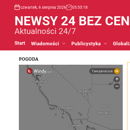
S
czwartek, 6 sierpnia 2026
05
:
55
:
18
k
i
NEWSY 24 BEZ CE
p
t
Aktualności 24/7
o
c
Start
Wiadomości
Publicystyka
Globali
o
n
POGODA
t
e
n
t