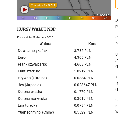
„
p
KURSY WALUT NBP
C
Kurs z dnia: 5 sierpnia 2026
Z
Waluta
Kurs
Dolar amerykański
3.732 PLN
U
Euro
4.305 PLN
„
Frank szwajcarski
4.608 PLN
s
Funt szterling
5.0219 PLN
K
Hrywna (Ukraina)
0.0834 PLN
i
Jen (Japonia)
0.023647 PLN
s
Korona czeska
0.1779 PLN
Korona norweska
0.3917 PLN
S
Lira turecka
0.0784 PLN
n
W
Yuan renminbi (Chiny)
0.5529 PLN