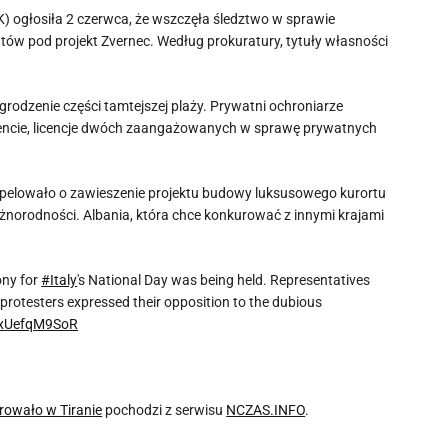
K) ogłosiła 2 czerwca, że wszczęła śledztwo w sprawie
w pod projekt Zvernec. Według prokuratury, tytuły własności
rodzenie części tamtejszej plaży. Prywatni ochroniarze
ydencie, licencje dwóch zaangażowanych w sprawę prywatnych
apelowało o zawieszenie projektu budowy luksusowego kurortu
óżnorodności. Albania, która chce konkurować z innymi krajami
ony for
#Italy
's National Day was being held. Representatives
protesters expressed their opposition to the dubious
m/xUefqM9SoR
rowało w Tiranie
pochodzi z serwisu
NCZAS.INFO
.