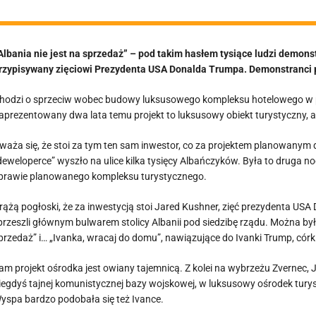
Albania nie jest na sprzedaż” – pod takim hasłem tysiące ludzi demonst
rzypisywany zięciowi Prezydenta USA Donalda Trumpa. Demonstranci pr
hodzi o sprzeciw wobec budowy luksusowego kompleksu hotelowego w po
aprezentowany dwa lata temu projekt to luksusowy obiekt turystyczny, al
waża się, że stoi za tym ten sam inwestor, co za projektem planowanym
deweloperce” wyszło na ulice kilka tysięcy Albańczyków. Była to druga 
prawie planowanego kompleksu turystycznego.
rążą pogłoski, że za inwestycją stoi Jared Kushner, zięć prezydenta U
 przeszli głównym bulwarem stolicy Albanii pod siedzibę rządu. Można był
przedaż” i… „Ivanka, wracaj do domu”, nawiązujące do Ivanki Trump, cór
am projekt ośrodka jest owiany tajemnicą. Z kolei na wybrzeżu Zvernec,
iegdyś tajnej komunistycznej bazy wojskowej, w luksusowy ośrodek turyst
yspa bardzo podobała się też Ivance.