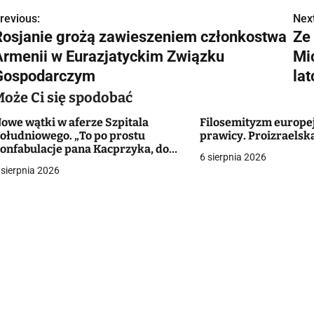
revious:
Next
N
Rosjanie grożą zawieszeniem członkostwa
Ze
a
Armenii w Eurazjatyckim Związku
Mi
w
Gospodarczym
la
Może Ci się spodobać
owe wątki w aferze Szpitala
Filosemityzm europej
g
ołudniowego. „To po prostu
prawicy. Proizraelsk
onfabulacje pana Kacprzyka, do
a
6 sierpnia 2026
akich, zdaje się, ma skłonność”
 sierpnia 2026
c
a
w
p