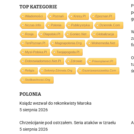
P
TOP KATEGORIE
p
Wiadomości
Poznań
Kresy.pl
Epoznan.pl
g
Nczas.info
Polonia
Publicystyka
Dziennik.com
W
Rosja
Dlapolski.pl
Goniec.net
Globalizacja
z
TenPoznan.pl
Magnapolonia.org
Wolnemedia.net
f
Mysl-Polska.pl
Twojapogoda.pl
O
Dobrewiadomosci.net.pl
Zdrowie
Prisonplanet.pl
t
ś
Religia
Sekrety-Zdrowia.org
Gazetawarszawska.com
Stolikwolnosci.org
POLONIA
Ksiądz wezwał do rekonkwisty Maroka
5 sierpnia 2026
Chrześcijanie pod ostrzałem. Seria ataków w Izraelu
A
5 sierpnia 2026