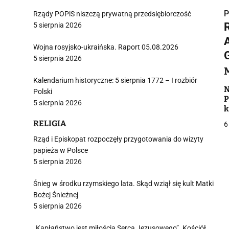
P
Rządy POPiS niszczą prywatną przedsiębiorczość
5 sierpnia 2026
Wojna rosyjsko-ukraińska. Raport 05.08.2026
5 sierpnia 2026
i
Kalendarium historyczne: 5 sierpnia 1772 – I rozbiór
N
Polski
P
5 sierpnia 2026
k
j
RELIGIA
6
Rząd i Episkopat rozpoczęły przygotowania do wizyty
j
papieża w Polsce
5 sierpnia 2026
Śnieg w środku rzymskiego lata. Skąd wziął się kult Matki
Bożej Śnieżnej
5 sierpnia 2026
„Kapłaństwo jest miłością Serca Jezusowego”. Kościół