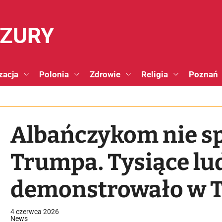
NZURY
zacja
Polonia
Zdrowie
Religia
Poznań
Albańczykom nie sp
Trumpa. Tysiące lu
demonstrowało w T
4 czerwca 2026
News