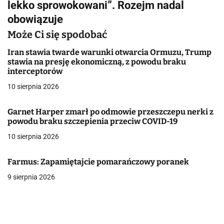
lekko sprowokowani”. Rozejm nadal
g
obowiązuje
a
Może Ci się spodobać
c
Iran stawia twarde warunki otwarcia Ormuzu, Trump
stawia na presję ekonomiczną, z powodu braku
j
interceptorów
10 sierpnia 2026
a
w
Garnet Harper zmarł po odmowie przeszczepu nerki z
powodu braku szczepienia przeciw COVID-19
p
10 sierpnia 2026
i
Farmus: Zapamiętajcie pomarańczowy poranek
s
9 sierpnia 2026
u