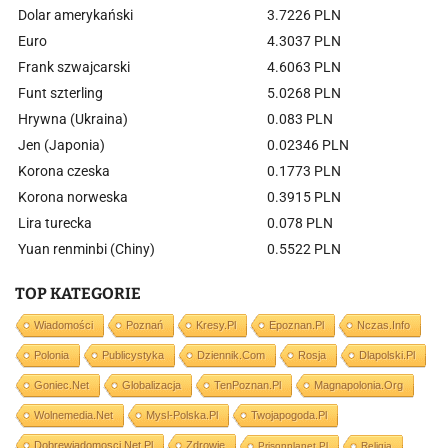
Dolar amerykański
3.7226 PLN
Euro
4.3037 PLN
Frank szwajcarski
4.6063 PLN
Funt szterling
5.0268 PLN
Hrywna (Ukraina)
0.083 PLN
Jen (Japonia)
0.02346 PLN
Korona czeska
0.1773 PLN
Korona norweska
0.3915 PLN
Lira turecka
0.078 PLN
Yuan renminbi (Chiny)
0.5522 PLN
TOP KATEGORIE
Wiadomości
Poznań
Kresy.pl
Epoznan.pl
Nczas.info
Polonia
Publicystyka
Dziennik.com
Rosja
Dlapolski.pl
Goniec.net
Globalizacja
TenPoznan.pl
Magnapolonia.org
Wolnemedia.net
Mysl-Polska.pl
Twojapogoda.pl
Dobrewiadomosci.net.pl
Zdrowie
Prisonplanet.pl
Religia