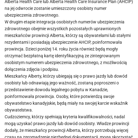
Alberta Health Care lub Alberta Health Care Insurance Plan (AHCIP)
na jej odwrocie zostanie umieszczony osobisty numer
ubezpieczenia zdrowotnego.
W drugim etapie integracja osobistych numerów ubezpieczenia
zdrowotnego obejmie wszystkich pozostałych uprawnionych
mieszkańców prowincji Alberta, którzy są obywatelami lub stałymi
rezydentami i posiadają ubezpieczenie AHCIP, poinformowała
prowincja. Dzieci poniżej 14. roku życia również będą mogły
otrzymać bezpłatną kartę identyfikacyjną ze zintegrowanym
osobistym numerem ubezpieczenia zdrowotnego, z możliwością
dołączenia zdjęcia i podpisu.
Mieszkańcy Alberty, którzy ubiegają się o prawo jazdy lub dowód
osobisty lub odnawiają jego ważność, zostaną poproszeni o
przedstawienie dowodu legalnego pobytu w Kanadzie,
poinformowała prowincja. Osoby, które potwierdzą swoje
obywatelstwo kanadyjskie, będą miały na swojej karcie wskaźnik
obywatelstwa.
Cudzoziemcy, którzy spełniają kryteria kwalifikowalności, nadal
mogą uzyskać prawo jazdy lub dowód osobisty. Władze prowincji
dodały, że mieszkańcy prowincji Alberta, którzy potrzebują więcej
czasu na zgromadzenie niezbędnej dokumentacji, mogą skorzystać