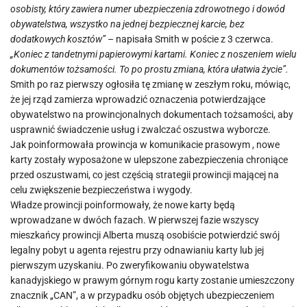
osobisty, który zawiera numer ubezpieczenia zdrowotnego i dowód
obywatelstwa, wszystko na jednej bezpiecznej karcie, bez
dodatkowych kosztów”
– napisała Smith w poście z 3 czerwca.
„Koniec z tandetnymi papierowymi kartami. Koniec z noszeniem wielu
dokumentów tożsamości. To po prostu zmiana, która ułatwia życie”.
Smith po raz pierwszy ogłosiła tę zmianę w zeszłym roku, mówiąc,
że jej rząd zamierza wprowadzić oznaczenia potwierdzające
obywatelstwo na prowincjonalnych dokumentach tożsamości, aby
usprawnić świadczenie usług i zwalczać oszustwa wyborcze.
Jak poinformowała prowincja w komunikacie prasowym , nowe
karty zostały wyposażone w ulepszone zabezpieczenia chroniące
przed oszustwami, co jest częścią strategii prowincji mającej na
celu zwiększenie bezpieczeństwa i wygody.
Władze prowincji poinformowały, że nowe karty będą
wprowadzane w dwóch fazach. W pierwszej fazie wszyscy
mieszkańcy prowincji Alberta muszą osobiście potwierdzić swój
legalny pobyt u agenta rejestru przy odnawianiu karty lub jej
pierwszym uzyskaniu. Po zweryfikowaniu obywatelstwa
kanadyjskiego w prawym górnym rogu karty zostanie umieszczony
znacznik „CAN”, a w przypadku osób objętych ubezpieczeniem