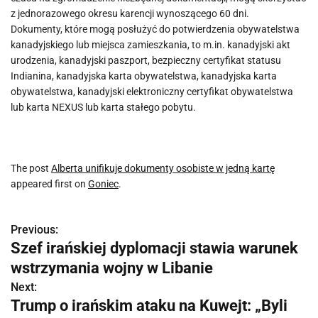
z jednorazowego okresu karencji wynoszącego 60 dni.
Dokumenty, które mogą posłużyć do potwierdzenia obywatelstwa
kanadyjskiego lub miejsca zamieszkania, to m.in. kanadyjski akt
urodzenia, kanadyjski paszport, bezpieczny certyfikat statusu
Indianina, kanadyjska karta obywatelstwa, kanadyjska karta
obywatelstwa, kanadyjski elektroniczny certyfikat obywatelstwa
lub karta NEXUS lub karta stałego pobytu.
The post
Alberta unifikuje dokumenty osobiste w jedną kartę
appeared first on
Goniec
.
Previous:
N
Szef irańskiej dyplomacji stawia warunek
a
wstrzymania wojny w Libanie
w
Next:
Trump o irańskim ataku na Kuwejt: „Byli
i