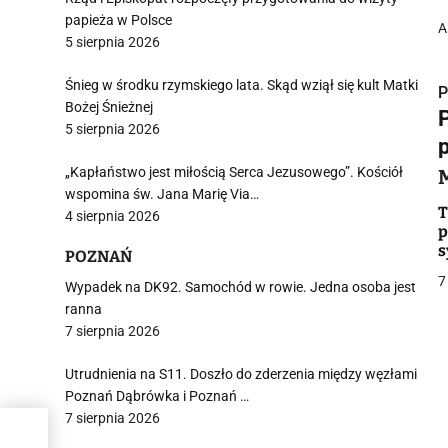
papieża w Polsce
A
5 sierpnia 2026
Śnieg w środku rzymskiego lata. Skąd wziął się kult Matki
P
Bożej Śnieżnej
5 sierpnia 2026
„Kapłaństwo jest miłością Serca Jezusowego”. Kościół
wspomina św. Jana Marię Via…
i
T
4 sierpnia 2026
p
s
POZNAŃ
m
7
Wypadek na DK92. Samochód w rowie. Jedna osoba jest
ranna
7 sierpnia 2026
j
Utrudnienia na S11. Doszło do zderzenia między węzłami
Poznań Dąbrówka i Poznań …
7 sierpnia 2026