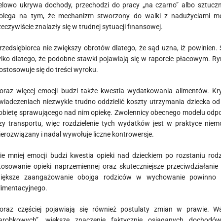
elowo ukrywa dochody, przechodzi do pracy „na czarno” albo sztuczn
olega na tym, że mechanizm stworzony do walki z nadużyciami mo
zeczywiście znalazły się w trudnej sytuacji finansowej.
rzedsiębiorca nie zwiększy obrotów dlatego, że sąd uzna, iż powinien. S
ylko dlatego, że podobne stawki pojawiają się w raporcie płacowym. Ry
ostosowuje się do treści wyroku.
oraz więcej emocji budzi także kwestia wydatkowania alimentów. K
wiadczeniach niezwykle trudno oddzielić koszty utrzymania dziecka
obietę sprawującego nad nim opiekę. Zwolennicy obecnego modelu odpow
zy transportu, więc rozdzielenie tych wydatków jest w praktyce nie
ierozwiązany i nadal wywołuje liczne kontrowersje.
ie mniej emocji budzi kwestia opieki nad dzieckiem po rozstaniu rodz
tosowanie opieki naprzemiennej oraz skuteczniejsze przeciwdziałani
iększe zaangażowanie obojga rodziców w wychowanie powinno zna
limentacyjnego.
oraz częściej pojawiają się również postulaty zmian w prawie. W
arobkowych”, większe znaczenie faktycznie osiąganych dochodów 