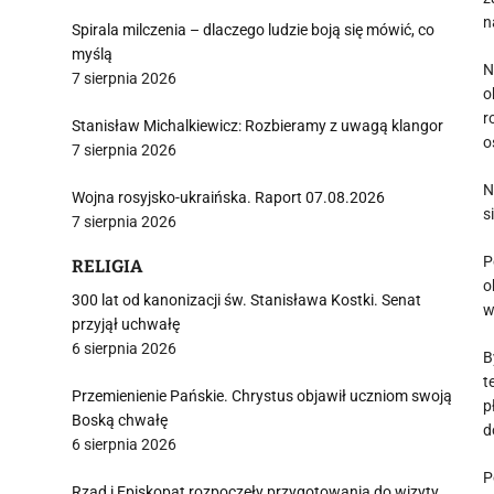
n
Spirala milczenia – dlaczego ludzie boją się mówić, co
myślą
N
7 sierpnia 2026
o
r
Stanisław Michalkiewicz: Rozbieramy z uwagą klangor
o
7 sierpnia 2026
N
Wojna rosyjsko-ukraińska. Raport 07.08.2026
s
7 sierpnia 2026
P
RELIGIA
o
300 lat od kanonizacji św. Stanisława Kostki. Senat
w
przyjął uchwałę
6 sierpnia 2026
B
t
Przemienienie Pańskie. Chrystus objawił uczniom swoją
p
Boską chwałę
d
6 sierpnia 2026
P
Rząd i Episkopat rozpoczęły przygotowania do wizyty