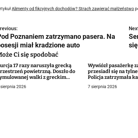
rtykuł
Alimenty od fikcyjnych dochodów? Strach zawierać małżeństwo
p
revious:
Next
N
Pod Poznaniem zatrzymano pasera. Na
Se
a
posesji miał kradzione auto
się
w
Może Ci się spodobać
urcja 17 razy naruszyła grecką
Wywiózł pasażerkę za
rzestrzeń powietrzną. Doszło do
przesiadł się na tylne
g
ymulowanej walki z greckim
Policja zatrzymała k
yśliwcem
kierowcę taksówki
 sierpnia 2026
7 sierpnia 2026
a
c
a
w