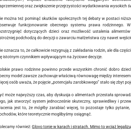
aprzemiennej oraz zwiększenie przejrzystości wydatkowania wysokich ś
ie można też pominąć skutków społecznych tej debaty w postaci niższej
bserwuje funkcjonowanie obecnego systemu prawa rodzinnego. W 
ozstrzygnięć dotyczących dzieci oraz możliwość ustalenia aliment
strożniej podchodzą do decyzji o zawarciu małżeństwa czy nawet wejściu
ie oznacza to, że całkowicie rezygnują z zakładania rodzin, ale dla cz
ię istotnym czynnikiem wpływającym na życiowe decyzje.
olskie prawo rodzinne powinno przede wszystkim chronić dobro dziec
becny model zawsze zachowuje właściwą równowagę między interesem d
ięcej osób uważa, że pojęcie „potencjału zarobkowego” stało się zbyt p
yć może najwyższy czas, aby dyskusja o alimentach przestała sprowadza
ego, jak stworzyć system jednocześnie skuteczny, sprawiedliwy i prze
łacenia jest to, że
mógłby
zarabiać więcej, to pozostaje tylko pytani
ochodów, które teoretycznie moglibyśmy osiągnąć.
olecamy również:
Glovo tonie w karach i stratach. Mimo to wciąż legalizu