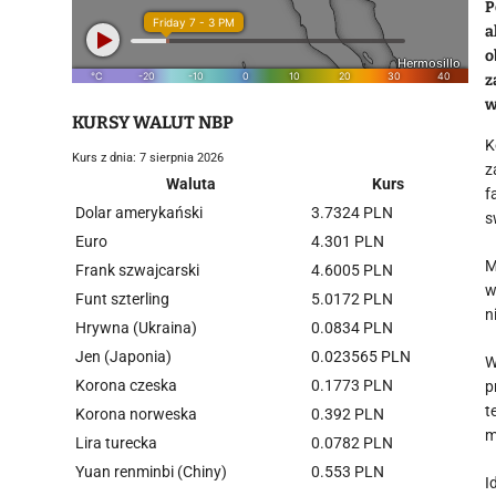
P
a
o
z
w
KURSY WALUT NBP
K
Kurs z dnia: 7 sierpnia 2026
z
Waluta
Kurs
f
Dolar amerykański
3.7324 PLN
s
Euro
4.301 PLN
M
Frank szwajcarski
4.6005 PLN
w
Funt szterling
5.0172 PLN
n
Hrywna (Ukraina)
0.0834 PLN
Jen (Japonia)
0.023565 PLN
W
Korona czeska
0.1773 PLN
p
t
Korona norweska
0.392 PLN
m
Lira turecka
0.0782 PLN
Yuan renminbi (Chiny)
0.553 PLN
I