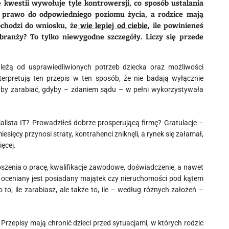
 kwestii wywołuje tyle kontrowersji, co sposób ustalania
a prawo do odpowiedniego poziomu życia, a rodzice mają
chodzi do wniosku, że
wie lepiej od ciebie
, ile powinieneś
branży? To tylko niewygodne szczegóły. Liczy się przede
ależą od usprawiedliwionych potrzeb dziecka oraz możliwości
erpretują ten przepis w ten sposób, że nie badają wyłącznie
łaby zarabiać, gdyby – zdaniem sądu – w pełni wykorzystywała
alista IT? Prowadziłeś dobrze prosperującą firmę? Gratulacje –
iesięcy przynosi straty, kontrahenci zniknęli, a rynek się załamał,
ęcej.
zenia o pracę, kwalifikacje zawodowe, doświadczenie, a nawet
 oceniany jest posiadany majątek czy nieruchomości pod kątem
 to, ile zarabiasz, ale także to, ile – według różnych założeń –
Przepisy mają chronić dzieci przed sytuacjami, w których rodzic