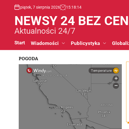
S
piątek, 7 sierpnia 2026
15
:
18
:
15
k
i
NEWSY 24 BEZ CE
p
t
Aktualności 24/7
o
c
Start
Wiadomości
Publicystyka
Globali
o
n
POGODA
t
e
n
t