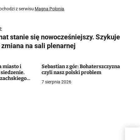
ochodzi z serwisu
Magna Polonia
.
:
nat stanie się nowocześniejszy. Szykuje
 zmiana na sali plenarnej
 miasto i
Sebastian z gór: Bohaterszczyzna
 siedzenie.
czyli nasz polski problem
azachskiego
7 sierpnia 2026
Sena