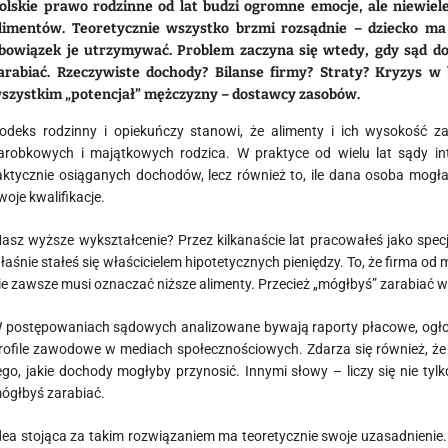
olskie prawo rodzinne od lat budzi ogromne emocje, ale niewiele
limentów. Teoretycznie wszystko brzmi rozsądnie – dziecko m
bowiązek je utrzymywać. Problem zaczyna się wtedy, gdy sąd do
arabiać. Rzeczywiste dochody? Bilanse firmy? Straty? Kryzys w 
szystkim „potencjał” mężczyzny – dostawcy zasobów.
odeks rodzinny i opiekuńczy stanowi, że alimenty i ich wysokość z
arobkowych i majątkowych rodzica. W praktyce od wielu lat sądy int
aktycznie osiąganych dochodów, lecz również to, ile dana osoba mog
woje kwalifikacje.
asz wyższe wykształcenie? Przez kilkanaście lat pracowałeś jako specj
łaśnie stałeś się właścicielem hipotetycznych pieniędzy. To, że firma od m
ie zawsze musi oznaczać niższe alimenty. Przecież „mógłbyś” zarabiać wi
 postępowaniach sądowych analizowane bywają raporty płacowe, ogłos
rofile zawodowe w mediach społecznościowych. Zdarza się również, że
ego, jakie dochody mogłyby przynosić. Innymi słowy – liczy się nie tylko
ógłbyś zarabiać.
dea stojąca za takim rozwiązaniem ma teoretycznie swoje uzasadnienie. 