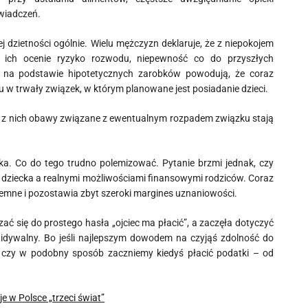
wiadczeń.
 dzietności ogólnie. Wielu mężczyzn deklaruje, że z niepokojem
ich ocenie ryzyko rozwodu, niepewność co do przyszłych
ów na podstawie hipotetycznych zarobków powodują, że coraz
 w trwały związek, w którym planowane jest posiadanie dzieci.
ęści z nich obawy związane z ewentualnym rozpadem związku stają
ka. Co do tego trudno polemizować. Pytanie brzmi jednak, czy
ziecka a realnymi możliwościami finansowymi rodziców. Coraz
ojemne i pozostawia zbyt szeroki margines uznaniowości.
ć się do prostego hasła „ojciec ma płacić”, a zaczęła dotyczyć
widywalny. Bo jeśli najlepszym dowodem na czyjąś zdolność do
e, czy w podobny sposób zaczniemy kiedyś płacić podatki – od
je w Polsce „trzeci świat”