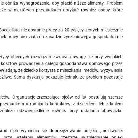
ie obniża wynagrodzenie, aby płacić niższe alimenty. Problem
że w niektórych przypadkach dotykać również osoby, które
pecjalista nie dostanie pracy za 20 tysięcy złotych miesięcznie
nek pracy nie działa na zasadzie życzeniowej, a gospodarka nie
rytycy obecnych rozwiązań zwracają uwagę, że przy wysokich
 od kosztów prowadzenia całego gospodarstwa domowego przez
iadają, że dziecko korzysta z mieszkania, mediów, wyżywienia
możliwe. Sama dyskusja pokazuje jednak, że problem pozostaje
iców. Organizacje zrzeszające ojców od lat postulują szersze
e przypadkom utrudniania kontaktów z dzieckiem. Ich zdaniem
leźć odzwierciedlenie również przy ustalaniu obowiązku
śród nich wymienia się doprecyzowanie pojęcia „możliwości
przy ustalaniu alimentów, częstsze uwzględnianie opieki