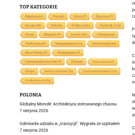
c
TOP KATEGORIE
p
r
Wiadomości
Poznań
Kresy.pl
Epoznan.pl
Nczas.info
Polonia
Publicystyka
Dziennik.com
P
Rosja
Dlapolski.pl
Goniec.net
Globalizacja
t
d
TenPoznan.pl
Magnapolonia.org
Wolnemedia.net
Mysl-Polska.pl
Twojapogoda.pl
C
Dobrewiadomosci.net.pl
Zdrowie
ś
Prisonplanet.pl
k
Religia
Sekrety-Zdrowia.org
Gazetawarszawska.com
c
Stolikwolnosci.org
n
POLONIA
N
s
Globalny Monolit: Architektura sterowanego chaosu
w
7 sierpnia 2026
a
Odmówiła udziału w „tranzycji”. Wygrała ze szpitalem
C
7 sierpnia 2026
z