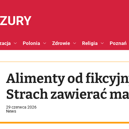
NZURY
zacja
Polonia
Zdrowie
Religia
Poznań
Alimenty od fikcy
Strach zawierać m
29 czerwca 2026
News