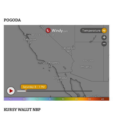
POGODA
KURSY WALUT NBP