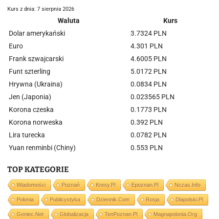
Kurs z dnia: 7 sierpnia 2026
Waluta
Kurs
Dolar amerykański
3.7324 PLN
Euro
4.301 PLN
Frank szwajcarski
4.6005 PLN
Funt szterling
5.0172 PLN
Hrywna (Ukraina)
0.0834 PLN
Jen (Japonia)
0.023565 PLN
Korona czeska
0.1773 PLN
Korona norweska
0.392 PLN
Lira turecka
0.0782 PLN
Yuan renminbi (Chiny)
0.553 PLN
TOP KATEGORIE
Wiadomości
Poznań
Kresy.pl
Epoznan.pl
Nczas.info
Polonia
Publicystyka
Dziennik.com
Rosja
Dlapolski.pl
Goniec.net
Globalizacja
TenPoznan.pl
Magnapolonia.org