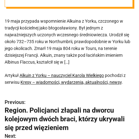
19 maja przypada wspomnienie Alkuina z Yorku, czczonego w
tradycji kościelnej jako błogosławiony. Był jednym z
najważniejszych uczonych wczesnego średniowiecza. Urodził się
około 732–735 roku w Northumbrii, prawdopodobnie w Yorku lub
jego okolicach. Zmarł 19 maja 804 roku w Tours, na terenie
dzisiejszej Francji. Alkuin, znany także pod łacińskim imieniem
Albinus Flaccus, kształcił się w […]
Artykuł
Alkuin z Yorku – nauczyciel Karola Wielkiego
pochodzi z
serwisu
Kresy – wiadomości, wydarzenia, aktualności, newsy
.
Previous:
N
Region. Policjanci złapali na dworcu
a
kolejowym dwóch braci, którzy ukrywali
w
się przed więzieniem
Next: