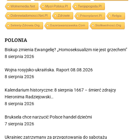
Wolnemedia.net
Mysl-Polska.pl
Twojapogoda.pl
Dobrewiadomosci.net.pl
Zdrowie
Prisonplanet.pl
Religia
Sekrety-Zdrowia.org
Gazetawarszawska.com
Stolikwolnosci.org
POLONIA
Biskup zmienia Ewangelię? „Homoseksualizm nie jest grzechem”
8 sierpnia 2026
Wojna rosyjsko-ukraińska. Raport 08.08.2026
8 sierpnia 2026
Kalendarium historyczne: 8 sierpnia 1667 – śmierć zdrajcy
Hieronima Radziejowski…
8 sierpnia 2026
Bruksela chce narzucić Polsce handel dziećmi
7 sierpnia 2026
Ukrainiec zatrzymany za przygotowania do sabotażu