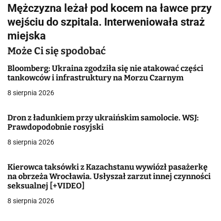
i
Mężczyzna leżał pod kocem na ławce przy
g
wejściu do szpitala. Interweniowała straż
miejska
a
Może Ci się spodobać
c
Bloomberg: Ukraina zgodziła się nie atakować części
j
tankowców i infrastruktury na Morzu Czarnym
a
8 sierpnia 2026
w
Dron z ładunkiem przy ukraińskim samolocie. WSJ:
Prawdopodobnie rosyjski
p
8 sierpnia 2026
i
s
Kierowca taksówki z Kazachstanu wywiózł pasażerkę
na obrzeża Wrocławia. Usłyszał zarzut innej czynności
u
seksualnej [+VIDEO]
8 sierpnia 2026