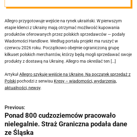
sprzedaż z
Allegro przygotowuje wejście na rynek ukraiński. W pierwszym
Polski
etapie klienci z Ukrainy mają otrzymać możliwość kupowania
produktów oferowanych przez polskich sprzedawców — podały
Wiadomości Handlowe. Według portalu projekt ma ruszyć w
czerwcu 2026 roku. Początkowo obejmie ograniczoną grupę
kilkuset polskich merchantów, którzy będą mogli sprzedawać swoje
produkty z dostawą na Ukrainę. Allegro ma określać ten […]
Artykuł
Allegro szykuje wejście na Ukrainę. Na początek sprzedaż z
Polski
pochodzi z serwisu
Kresy – wiadomości, wydarzenia,
aktualności, newsy
.
Previous:
N
Ponad 800 cudzoziemców pracowało
a
nielegalnie. Straż Graniczna podała dane
w
ze Śląska