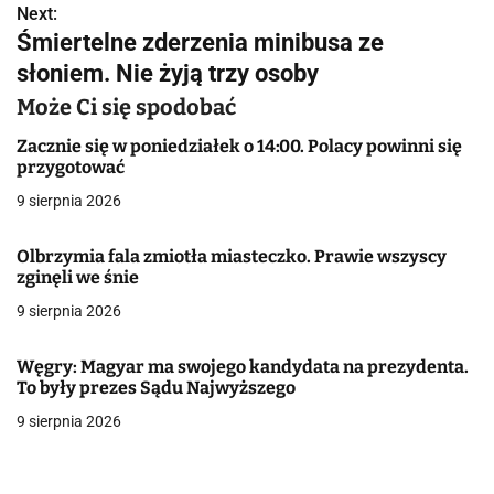
Next:
i
Śmiertelne zderzenia minibusa ze
g
słoniem. Nie żyją trzy osoby
a
Może Ci się spodobać
c
Zacznie się w poniedziałek o 14:00. Polacy powinni się
przygotować
j
9 sierpnia 2026
a
Olbrzymia fala zmiotła miasteczko. Prawie wszyscy
w
zginęli we śnie
9 sierpnia 2026
p
i
Węgry: Magyar ma swojego kandydata na prezydenta.
To były prezes Sądu Najwyższego
s
9 sierpnia 2026
u