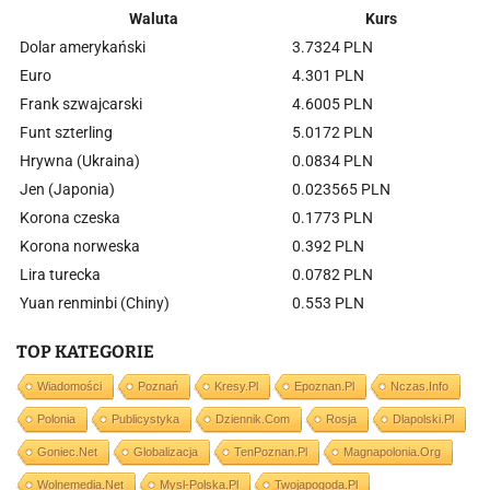
Waluta
Kurs
Dolar amerykański
3.7324 PLN
Euro
4.301 PLN
Frank szwajcarski
4.6005 PLN
Funt szterling
5.0172 PLN
Hrywna (Ukraina)
0.0834 PLN
Jen (Japonia)
0.023565 PLN
Korona czeska
0.1773 PLN
Korona norweska
0.392 PLN
Lira turecka
0.0782 PLN
Yuan renminbi (Chiny)
0.553 PLN
TOP KATEGORIE
Wiadomości
Poznań
Kresy.pl
Epoznan.pl
Nczas.info
Polonia
Publicystyka
Dziennik.com
Rosja
Dlapolski.pl
Goniec.net
Globalizacja
TenPoznan.pl
Magnapolonia.org
Wolnemedia.net
Mysl-Polska.pl
Twojapogoda.pl