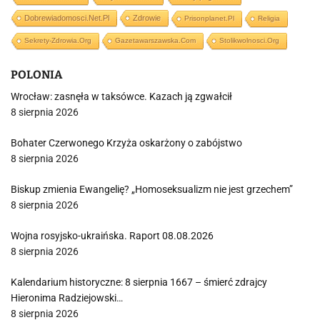
Dobrewiadomosci.net.pl
Zdrowie
Prisonplanet.pl
Religia
Sekrety-Zdrowia.org
Gazetawarszawska.com
Stolikwolnosci.org
POLONIA
Wrocław: zasnęła w taksówce. Kazach ją zgwałcił
8 sierpnia 2026
Bohater Czerwonego Krzyża oskarżony o zabójstwo
8 sierpnia 2026
Biskup zmienia Ewangelię? „Homoseksualizm nie jest grzechem”
8 sierpnia 2026
Wojna rosyjsko-ukraińska. Raport 08.08.2026
8 sierpnia 2026
Kalendarium historyczne: 8 sierpnia 1667 – śmierć zdrajcy
Hieronima Radziejowski…
8 sierpnia 2026