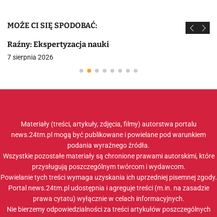
MOŻE CI SIĘ SPODOBAĆ:
Raźny: Ekspertyzacja nauki
7 sierpnia 2026
Materiały (treści, artykuły, zdjęcia, filmy) autorstwa portalu
news.24tm.pl mogą być publikowane i powielane pod warunkiem
podania wyraźnego źródła.
Wszystkie pozostałe materiały są chronione prawami autorskimi, które
przysługują poszczególnym twórcom i wydawcom.
Powielanie tych treści wymaga uzyskania ich uprzedniej pisemnej zgody.
Portal news.24tm.pl udostępnia i agreguje treści (m.in. na zasadzie
prawa cytatu) wyłącznie w celach informacyjnych.
Nie bierzemy odpowiedzialności za treści artykułów poszczególnych