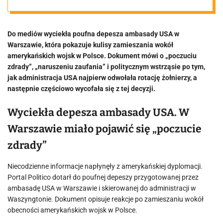
zdrady”.
Do mediów wyciekła poufna depesza ambasady USA w
Dyplomaci
Warszawie, która pokazuje kulisy zamieszania wokół
amerykańskich wojsk w Polsce. Dokument mówi o „poczuciu
apelują do
zdrady”, „naruszeniu zaufania” i politycznym wstrząsie po tym,
jak administracja USA najpierw odwołała rotację żołnierzy, a
następnie częściowo wycofała się z tej decyzji.
sekretarza
Wyciekła depesza ambasady USA. W
stanu
Warszawie miało pojawić się „poczucie
zdrady”
Niecodzienne informacje napłynęły z amerykańskiej dyplomacji.
Portal Politico dotarł do poufnej depeszy przygotowanej przez
ambasadę USA w Warszawie i skierowanej do administracji w
Waszyngtonie. Dokument opisuje reakcje po zamieszaniu wokół
obecności amerykańskich wojsk w Polsce.