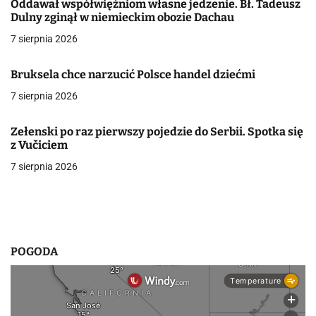
a
Oddawał współwięźniom własne jedzenie. Bł. Tadeusz
Dulny zginął w niemieckim obozie Dachau
c
7 sierpnia 2026
j
Bruksela chce narzucić Polsce handel dziećmi
a
7 sierpnia 2026
w
p
Zełenski po raz pierwszy pojedzie do Serbii. Spotka się
z Vučiciem
i
7 sierpnia 2026
s
u
POGODA