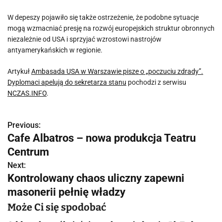
W depeszy pojawiło się także ostrzeżenie, że podobne sytuacje
mogą wzmacniać presję na rozwój europejskich struktur obronnych
niezależnie od USA i sprzyjać wzrostowi nastrojów
antyamerykańskich w regionie.
Artykuł
Ambasada USA w Warszawie pisze o „poczuciu zdrady”.
Dyplomaci apelują do sekretarza stanu
pochodzi z serwisu
NCZAS.INFO
.
Previous:
N
Cafe Albatros – nowa produkcja Teatru
a
Centrum
w
Next:
Kontrolowany chaos uliczny zapewni
i
masonerii pełnię władzy
g
Może Ci się spodobać