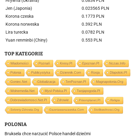
Hrywna (Ukraina)
0.0834 PLN
Jen (Japonia)
0.023565 PLN
Korona czeska
0.1773 PLN
Korona norweska
0.392 PLN
Lira turecka
0.0782 PLN
Yuan renminbi (Chiny)
0.553 PLN
TOP KATEGORIE
Wiadomości
Poznań
Kresy.pl
Epoznan.pl
Nczas.info
Polonia
Publicystyka
Dziennik.com
Rosja
Dlapolski.pl
Goniec.net
Globalizacja
TenPoznan.pl
Magnapolonia.org
Wolnemedia.net
Mysl-Polska.pl
Twojapogoda.pl
Dobrewiadomosci.net.pl
Zdrowie
Prisonplanet.pl
Religia
Sekrety-Zdrowia.org
Gazetawarszawska.com
Stolikwolnosci.org
POLONIA
Bruksela chce narzucić Polsce handel dziećmi