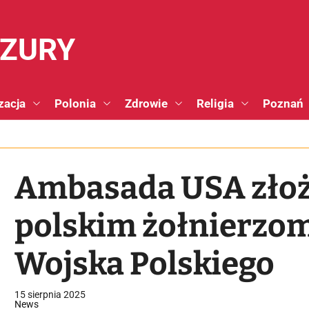
NZURY
zacja
Polonia
Zdrowie
Religia
Poznań
Ambasada USA złoż
polskim żołnierzom
Wojska Polskiego
15 sierpnia 2025
News