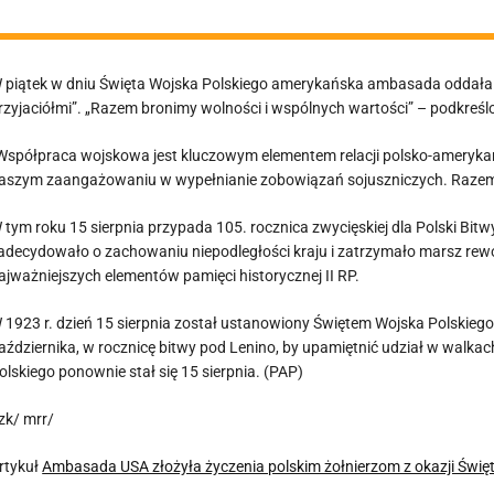
 piątek w dniu Święta Wojska Polskiego amerykańska ambasada oddała h
rzyjaciółmi”. „Razem bronimy wolności i wspólnych wartości” – podkreśl
Współpraca wojskowa jest kluczowym elementem relacji polsko-amerykań
aszym zaangażowaniu w wypełnianie zobowiązań sojuszniczych. Razem j
 tym roku 15 sierpnia przypada 105. rocznica zwycięskiej dla Polski Bit
adecydowało o zachowaniu niepodległości kraju i zatrzymało marsz rewol
ajważniejszych elementów pamięci historycznej II RP.
 1923 r. dzień 15 sierpnia został ustanowiony Świętem Wojska Polskiego
aździernika, w rocznicę bitwy pod Lenino, by upamiętnić udział w walkac
olskiego ponownie stał się 15 sierpnia. (PAP)
zk/ mrr/
rtykuł
Ambasada USA złożyła życzenia polskim żołnierzom z okazji Świę