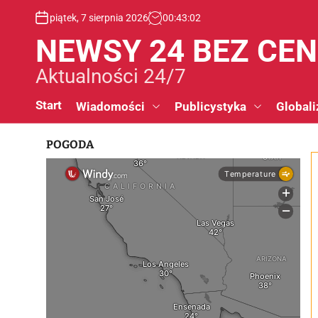
S
piątek, 7 sierpnia 2026
00
:
43
:
02
k
i
NEWSY 24 BEZ CE
p
t
Aktualności 24/7
o
c
Start
Wiadomości
Publicystyka
Globali
o
n
POGODA
t
e
n
t