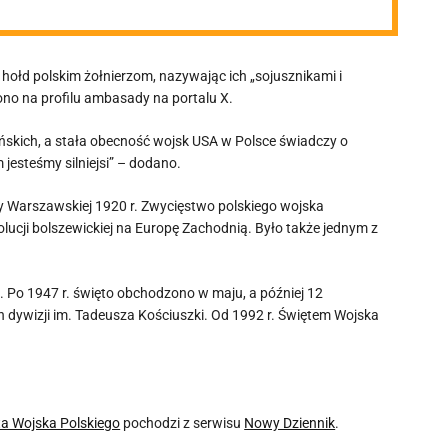
ołd polskim żołnierzom, nazywając ich „sojusznikami i
ono na profilu ambasady na portalu X.
skich, a stała obecność wojsk USA w Polsce świadczy o
esteśmy silniejsi” – dodano.
wy Warszawskiej 1920 r. Zwycięstwo polskiego wojska
ucji bolszewickiej na Europę Zachodnią. Było także jednym z
. Po 1947 r. święto obchodzono w maju, a później 12
h dywizji im. Tadeusza Kościuszki. Od 1992 r. Świętem Wojska
ta Wojska Polskiego
pochodzi z serwisu
Nowy Dziennik
.