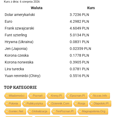
Kurs z dnia: 6 sierpnia 2026
Waluta
Kurs
Dolar amerykański
3.7236 PLN
Euro
4.2982 PLN
Frank szwajcarski
4.6049 PLN
Funt szterling
5.0134 PLN
Hrywna (Ukraina)
0.0831 PLN
Jen (Japonia)
0.02359 PLN
Korona czeska
0.1778 PLN
Korona norweska
0.3905 PLN
Lira turecka
0.0781 PLN
Yuan renminbi (Chiny)
0.5516 PLN
TOP KATEGORIE
Wiadomości
Poznań
Kresy.pl
Epoznan.pl
Nczas.info
Polonia
Publicystyka
Dziennik.com
Rosja
Dlapolski.pl
Goniec.net
Globalizacja
TenPoznan.pl
Magnapolonia.org