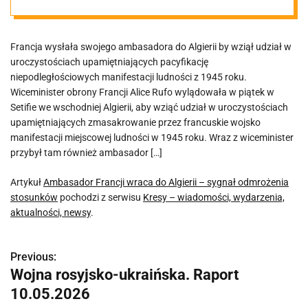
odmrożenia
Francja wysłała swojego ambasadora do Algierii by wziął udział w
stosunków
uroczystościach upamiętniających pacyfikację
niepodległościowych manifestacji ludności z 1945 roku.
Wiceminister obrony Francji Alice Rufo wylądowała w piątek w
Setifie we wschodniej Algierii, aby wziąć udział w uroczystościach
upamiętniających zmasakrowanie przez francuskie wojsko
manifestacji miejscowej ludności w 1945 roku. Wraz z wiceminister
przybył tam również ambasador […]
Artykuł
Ambasador Francji wraca do Algierii – sygnał odmrożenia
stosunków
pochodzi z serwisu
Kresy – wiadomości, wydarzenia,
aktualności, newsy
.
Previous:
N
Wojna rosyjsko-ukraińska. Raport
a
10.05.2026