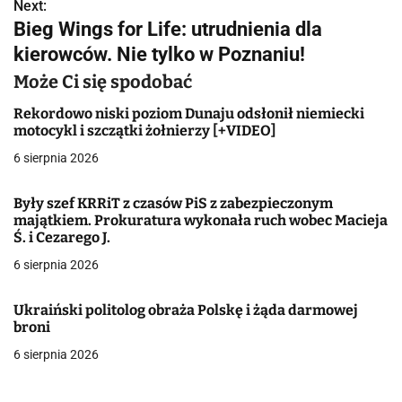
w
Next:
Bieg Wings for Life: utrudnienia dla
i
kierowców. Nie tylko w Poznaniu!
g
Może Ci się spodobać
a
Rekordowo niski poziom Dunaju odsłonił niemiecki
motocykl i szczątki żołnierzy [+VIDEO]
c
6 sierpnia 2026
j
Były szef KRRiT z czasów PiS z zabezpieczonym
a
majątkiem. Prokuratura wykonała ruch wobec Macieja
Ś. i Cezarego J.
w
6 sierpnia 2026
p
i
Ukraiński politolog obraża Polskę i żąda darmowej
broni
s
6 sierpnia 2026
u