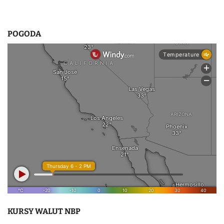
POGODA
KURSY WALUT NBP