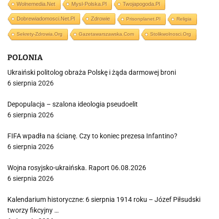
Wolnemedia.net
Mysl-Polska.pl
Twojapogoda.pl
Dobrewiadomosci.net.pl
Zdrowie
Prisonplanet.pl
Religia
Sekrety-Zdrowia.org
Gazetawarszawska.com
Stolikwolnosci.org
POLONIA
Ukraiński politolog obraża Polskę i żąda darmowej broni
6 sierpnia 2026
Depopulacja – szalona ideologia pseudoelit
6 sierpnia 2026
FIFA wpadła na ścianę. Czy to koniec prezesa Infantino?
6 sierpnia 2026
Wojna rosyjsko-ukraińska. Raport 06.08.2026
6 sierpnia 2026
Kalendarium historyczne: 6 sierpnia 1914 roku – Józef Piłsudski
tworzy fikcyjny …