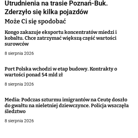
Utrudnienia na trasie Poznań-Buk.
i
Zderzyło się kilka pojazdów
g
Może Ci się spodobać
a
Kongo zakazuje eksportu koncentratów miedzi i
kobaltu. Chce zatrzymać większą część wartości
c
surowców
j
8 sierpnia 2026
a
Port Polska wchodzi w etap budowy. Kontrakty o
wartości ponad 54 mld zł
w
8 sierpnia 2026
p
i
Media: Podczas szturmu imigrantów na Ceutę doszło
do gwałtu na nieletniej dziewczynce. Policja wszczęła
s
śledztwo
8 sierpnia 2026
u