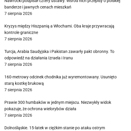
Nawrocki podpisał cztery ustawy. Wśród nich przepisy o polskiej
banderze i jawnych cenach mieszkań
7 sierpnia 2026
Kryzys między Hiszpanią a Włochami. Oba kraje przywracają
kontrole graniczne
7 sierpnia 2026
Turcja, Arabia Saudyjska i Pakistan zawarły pakt obronny. To
odpowiedź na działania Izraela i Iranu
7 sierpnia 2026
160-metrowy odcinek chodnika już wyremontowany. Usunięto
starą kostkę brukową
7 sierpnia 2026
Prawie 300 humbaków w jednym miejscu. Niezwykły widok
pokazuje, że ochrona wielorybów działa
7 sierpnia 2026
Dolnośląskie. 15-latek w ciężkim stanie po ataku ostrym