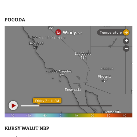
POGODA
KURSY WALUT NBP