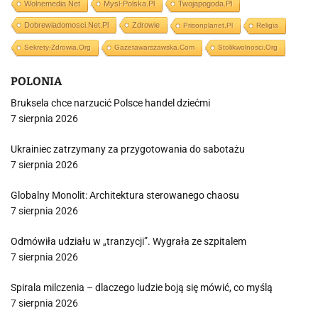
Wolnemedia.net
Mysl-Polska.pl
Twojapogoda.pl
Dobrewiadomosci.net.pl
Zdrowie
Prisonplanet.pl
Religia
Sekrety-Zdrowia.org
Gazetawarszawska.com
Stolikwolnosci.org
POLONIA
Bruksela chce narzucić Polsce handel dziećmi
7 sierpnia 2026
Ukrainiec zatrzymany za przygotowania do sabotażu
7 sierpnia 2026
Globalny Monolit: Architektura sterowanego chaosu
7 sierpnia 2026
Odmówiła udziału w „tranzycji”. Wygrała ze szpitalem
7 sierpnia 2026
Spirala milczenia – dlaczego ludzie boją się mówić, co myślą
7 sierpnia 2026