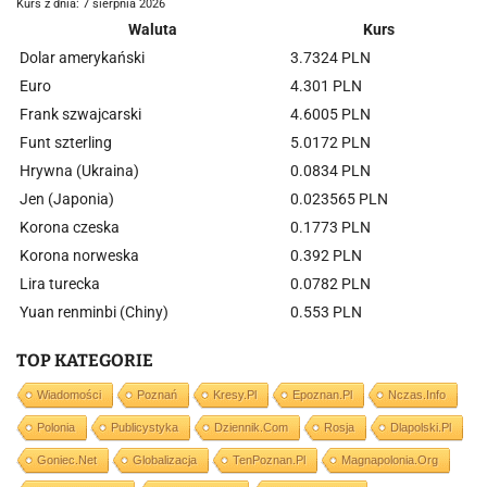
Kurs z dnia: 7 sierpnia 2026
Waluta
Kurs
Dolar amerykański
3.7324 PLN
Euro
4.301 PLN
Frank szwajcarski
4.6005 PLN
Funt szterling
5.0172 PLN
Hrywna (Ukraina)
0.0834 PLN
Jen (Japonia)
0.023565 PLN
Korona czeska
0.1773 PLN
Korona norweska
0.392 PLN
Lira turecka
0.0782 PLN
Yuan renminbi (Chiny)
0.553 PLN
TOP KATEGORIE
Wiadomości
Poznań
Kresy.pl
Epoznan.pl
Nczas.info
Polonia
Publicystyka
Dziennik.com
Rosja
Dlapolski.pl
Goniec.net
Globalizacja
TenPoznan.pl
Magnapolonia.org