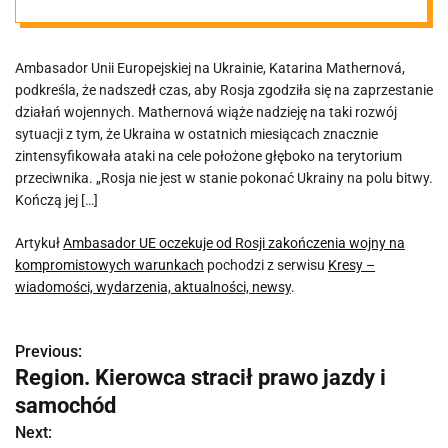
wojny na
Ambasador Unii Europejskiej na Ukrainie, Katarina Mathernová,
kompromistow
podkreśla, że ​​nadszedł czas, aby Rosja zgodziła się na zaprzestanie
działań wojennych. Mathernová wiąże nadzieję na taki rozwój
ych warunkach
sytuacji z tym, że Ukraina w ostatnich miesiącach znacznie
zintensyfikowała ataki na cele położone głęboko na terytorium
przeciwnika. „Rosja nie jest w stanie pokonać Ukrainy na polu bitwy.
Kończą jej […]
Artykuł
Ambasador UE oczekuje od Rosji zakończenia wojny na
kompromistowych warunkach
pochodzi z serwisu
Kresy –
wiadomości, wydarzenia, aktualności, newsy
.
Previous:
N
Region. Kierowca stracił prawo jazdy i
a
samochód
w
Next: