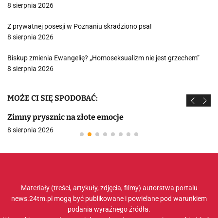
8 sierpnia 2026
Z prywatnej posesji w Poznaniu skradziono psa!
8 sierpnia 2026
Biskup zmienia Ewangelię? „Homoseksualizm nie jest grzechem”
8 sierpnia 2026
MOŻE CI SIĘ SPODOBAĆ:
Zimny prysznic na złote emocje
8 sierpnia 2026
Materiały (treści, artykuły, zdjęcia, filmy) autorstwa portalu
news.24tm.pl mogą być publikowane i powielane pod warunkiem
podania wyraźnego źródła.