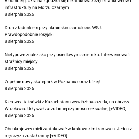
Bloomberg: Ukraina zgodziła się nie atakować części tankowców i
infrastruktury na Morzu Czarnym
8 sierpnia 2026
Dron z ładunkiem przy ukraińskim samolocie. WSJ:
Prawdopodobnie rosyjski
8 sierpnia 2026
Nietypowe znalezisko przy osiedlowym śmietniku. Interweniowali
strażnicy miejscy
8 sierpnia 2026
Zupełnie nowy skatepark w Poznaniu coraz bliżej!
8 sierpnia 2026
Kierowca taksówki z Kazachstanu wywiózł pasażerkę na obrzeża
Wrocławia. Usłyszał zarzut innej czynności seksualnej [+VIDEO]
8 sierpnia 2026
Obcokrajowcy mieli zaatakować w krakowskim tramwaju. Jeden z
mężczyzn został ranny [+VIDEO]