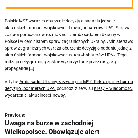
protestuje po
Polskie MSZ wyraziło oburzenie decyzją o nadaniu jednej z
decyzji o
ukraińskich formacji wojskowych tytułu „bohaterów UPA”. Sprawa
została poruszona w rozmowach z ambasadorem Ukrainy w
„bohaterach
Polsce i wiceministrem spraw zagranicznych Ukrainy. „Ministerstwo
Spraw Zagranicznych wyraża oburzenie decyzją o nadaniu jednej z
ukraińskich formacji wojskowych tytułu «bohaterów UPA». Tego
UPA”
rodzaju decyzje mogą zostać wykorzystane przez rosyjską
propagandę […]
Artykuł
Ambasador Ukrainy wezwany do MSZ. Polska protestuje po
decyzji o „bohaterach UPA”
pochodzi z serwisu
Kresy – wiadomości,
wydarzenia, aktualności, newsy
.
Previous:
N
Uwaga na burze w zachodniej
a
Wielkopolsce. Obowiązuje alert