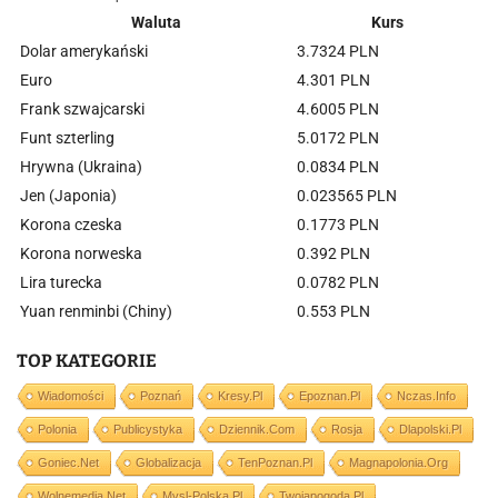
Waluta
Kurs
Dolar amerykański
3.7324 PLN
Euro
4.301 PLN
Frank szwajcarski
4.6005 PLN
Funt szterling
5.0172 PLN
Hrywna (Ukraina)
0.0834 PLN
Jen (Japonia)
0.023565 PLN
Korona czeska
0.1773 PLN
Korona norweska
0.392 PLN
Lira turecka
0.0782 PLN
Yuan renminbi (Chiny)
0.553 PLN
TOP KATEGORIE
Wiadomości
Poznań
Kresy.pl
Epoznan.pl
Nczas.info
Polonia
Publicystyka
Dziennik.com
Rosja
Dlapolski.pl
Goniec.net
Globalizacja
TenPoznan.pl
Magnapolonia.org
Wolnemedia.net
Mysl-Polska.pl
Twojapogoda.pl