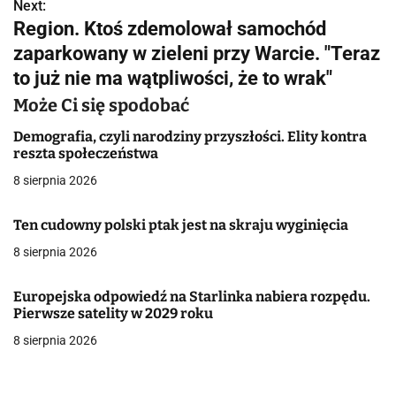
w
Next:
Region. Ktoś zdemolował samochód
i
zaparkowany w zieleni przy Warcie. "Teraz
g
to już nie ma wątpliwości, że to wrak"
a
Może Ci się spodobać
c
Demografia, czyli narodziny przyszłości. Elity kontra
reszta społeczeństwa
j
8 sierpnia 2026
a
Ten cudowny polski ptak jest na skraju wyginięcia
w
8 sierpnia 2026
p
Europejska odpowiedź na Starlinka nabiera rozpędu.
i
Pierwsze satelity w 2029 roku
s
8 sierpnia 2026
u