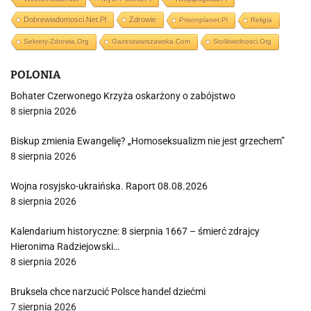
Dobrewiadomosci.net.pl
Zdrowie
Prisonplanet.pl
Religia
Sekrety-Zdrowia.org
Gazetawarszawska.com
Stolikwolnosci.org
POLONIA
Bohater Czerwonego Krzyża oskarżony o zabójstwo
8 sierpnia 2026
Biskup zmienia Ewangelię? „Homoseksualizm nie jest grzechem”
8 sierpnia 2026
Wojna rosyjsko-ukraińska. Raport 08.08.2026
8 sierpnia 2026
Kalendarium historyczne: 8 sierpnia 1667 – śmierć zdrajcy
Hieronima Radziejowski…
8 sierpnia 2026
Bruksela chce narzucić Polsce handel dziećmi
7 sierpnia 2026