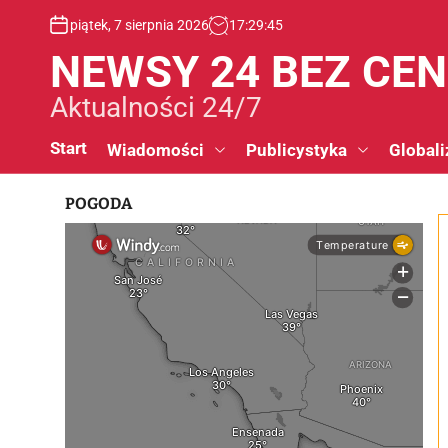
S
piątek, 7 sierpnia 2026
17
:
29
:
46
k
i
NEWSY 24 BEZ CE
p
t
Aktualności 24/7
o
c
Start
Wiadomości
Publicystyka
Globali
o
n
POGODA
t
e
n
t