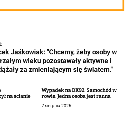
:
cek Jaśkowiak: "Chcemy, żeby osoby w
jrzałym wieku pozostawały aktywne i
dążały za zmieniającym się światem."
ę
Wypadek na DK92. Samochód w
ł na ścianie
rowie. Jedna osoba jest ranna
7 sierpnia 2026