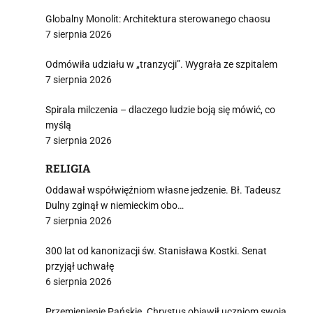
Globalny Monolit: Architektura sterowanego chaosu
7 sierpnia 2026
Odmówiła udziału w „tranzycji”. Wygrała ze szpitalem
7 sierpnia 2026
Spirala milczenia – dlaczego ludzie boją się mówić, co
myślą
7 sierpnia 2026
RELIGIA
Oddawał współwięźniom własne jedzenie. Bł. Tadeusz
Dulny zginął w niemieckim obo…
7 sierpnia 2026
300 lat od kanonizacji św. Stanisława Kostki. Senat
przyjął uchwałę
6 sierpnia 2026
Przemienienie Pańskie. Chrystus objawił uczniom swoją