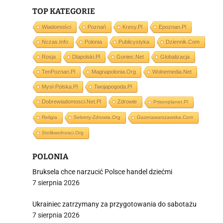
TOP KATEGORIE
Wiadomości
Poznań
Kresy.pl
Epoznan.pl
Nczas.info
Polonia
Publicystyka
Dziennik.com
i
Rosja
Dlapolski.pl
Goniec.net
Globalizacja
TenPoznan.pl
Magnapolonia.org
Wolnemedia.net
Mysl-Polska.pl
Twojapogoda.pl
Dobrewiadomosci.net.pl
Zdrowie
Prisonplanet.pl
Religia
Sekrety-Zdrowia.org
Gazetawarszawska.com
Stolikwolnosci.org
POLONIA
Bruksela chce narzucić Polsce handel dziećmi
7 sierpnia 2026
Ukrainiec zatrzymany za przygotowania do sabotażu
7 sierpnia 2026