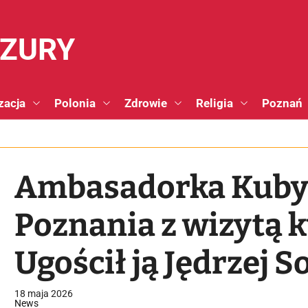
NZURY
zacja
Polonia
Zdrowie
Religia
Poznań
Ambasadorka Kuby 
Poznania z wizytą 
Ugościł ją Jędrzej S
18 maja 2026
News