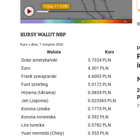
I
KURSY WALUT NBP
Kurs z dnia: 7 sierpnia 2026
P
Waluta
Kurs
Dolar amerykański
3.7324 PLN
Euro
4.301 PLN
Frank szwajcarski
4.6005 PLN
i
Funt szterling
5.0172 PLN
2
Hrywna (Ukraina)
0.0834 PLN
p
Jen (Japonia)
0.023565 PLN
7
Korona czeska
0.1773 PLN
Korona norweska
0.392 PLN
Lira turecka
0.0782 PLN
j
Yuan renminbi (Chiny)
0.553 PLN