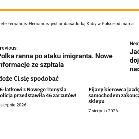
bete Fernandez Hernandez jest ambasadorką Kuby w Polsce od marca.
Next
N
revious:
Ja
Polka ranna po ataku imigranta. Nowe
a
do
informacje ze szpitala
w
na
Może Ci się spodobać
6-latkowi z Nowego Tomyśla
Pijany kierowca jazd
g
olicja przedstawiła 46 zarzutów!
samochodem zakończy
sklepu
a
 sierpnia 2026
7 sierpnia 2026
c