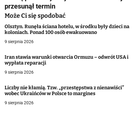
g
przesunął termin
a
Może Ci się spodobać
c
Olsztyn. Runęła ściana hotelu, w środku były dzieci na
koloniach. Ponad 100 osób ewakuowano
j
9 sierpnia 2026
a
Iran stawia warunki otwarcia Ormuzu – odwrót USA i
w
wypłata reparacji
9 sierpnia 2026
p
i
Liczby nie kłamią. Tzw. „przestępstwa z nienawiści”
wobec Ukraińców w Polsce to margines
s
9 sierpnia 2026
u