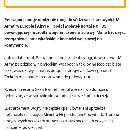
obniżenie rangi
Pentagon planuje obniżenie rangi dowództwa sił lądowych (US
dowództwa sił
Army) w Europie i Afryce – podał w piątek portal NOTUS,
powołując się na źródła wtajemniczone w sprawę. Ma to być część
lądowych USA
reorganizacji amerykańskiej obecności wojskowej na
kontynencie.
w Europie i
Jak podał portal, Pentagon planuje zmienić rangę dowództwa US
Army z siedzibą w niemieckim Wiesbaden tak, by na jego czele stał
Afryce
trzygwiazdkowy, a nie jak dotąd czterogwiazdkowy generał.
Zmiana ma zostać zrealizowana do połowy lata.
Rzecznik resortu Sean Parnell nie potwierdził wiadomośći,
twierdząc, że w sprawie nie zapadła jeszcze żadna decyzja.
„Departament Wojny nie będzie spekulował ani uprzedzał
potencjalnych decyzji Ministra Hegsetha ani Prezydenta Trumpa
dotyczących wysokich stanowisk wojskowych lub pozycji na
froncie” – powiedział.