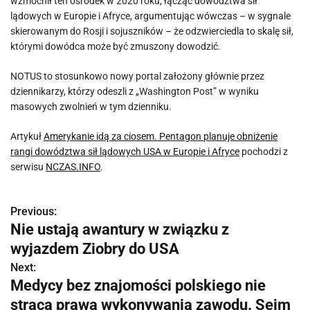
wzmocnił ten ośrodek w 2020 roku, łącząc dowództwa sił
lądowych w Europie i Afryce, argumentując wówczas – w sygnale
skierowanym do Rosji i sojuszników – że odzwierciedla to skalę sił,
którymi dowódca może być zmuszony dowodzić.
NOTUS to stosunkowo nowy portal założony głównie przez
dziennikarzy, którzy odeszli z „Washington Post” w wyniku
masowych zwolnień w tym dzienniku.
Artykuł
Amerykanie idą za ciosem. Pentagon planuje obniżenie
rangi dowództwa sił lądowych USA w Europie i Afryce
pochodzi z
serwisu
NCZAS.INFO
.
Previous:
N
Nie ustają awantury w związku z
a
wyjazdem Ziobry do USA
w
Next:
Medycy bez znajomości polskiego nie
i
stracą prawa wykonywania zawodu. Sejm