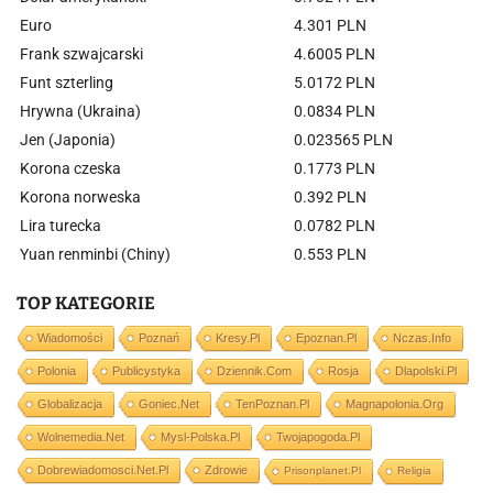
Euro
4.301 PLN
Frank szwajcarski
4.6005 PLN
Funt szterling
5.0172 PLN
Hrywna (Ukraina)
0.0834 PLN
Jen (Japonia)
0.023565 PLN
Korona czeska
0.1773 PLN
Korona norweska
0.392 PLN
Lira turecka
0.0782 PLN
Yuan renminbi (Chiny)
0.553 PLN
TOP KATEGORIE
Wiadomości
Poznań
Kresy.pl
Epoznan.pl
Nczas.info
Polonia
Publicystyka
Dziennik.com
Rosja
Dlapolski.pl
Globalizacja
Goniec.net
TenPoznan.pl
Magnapolonia.org
Wolnemedia.net
Mysl-Polska.pl
Twojapogoda.pl
Dobrewiadomosci.net.pl
Zdrowie
Prisonplanet.pl
Religia