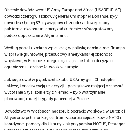
Obecnie dowództwem US Army Europe and Africa (USAREUR-AF)
dowodzi czterogwiazdkowy generał Christopher Donahue, były
dowódca słynnej 82. dywizji powietrznodesantowej, znany
publicznie jako ostatni amerykański żołnierz sfotografowany
podczas opuszczania Afganistanu.
Według portalu, zmiana wpisuje się w politykę administracji Trumpa
w sprawie gruntownej przebudowy amerykańskiej obecności
wojskowej w Europie, którego częścią jest ostatnia decyzja o
ograniczeniu liczebności wojsk w Europie.
Jak sugerował w piątek szef sztabu US Army gen. Christopher
LaNeve, konsekwencją tej decyzji – początkowo mającej oznaczać
wycofanie 5 tys. żołnierzy z Niemiec – było wstrzymanie
planowanej rotacji brygady pancernej w Polsce.
Dowództwo w Wiesbaden nadzoruje operacje wojskowe w Europie i
Afryce oraz pełni funkcję centrum wsparcia sojuszników z NATO i
koordynacji pomocy dla Ukrainy. Jak przypomina NOTUS, Pentagon