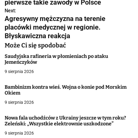
w
pierwsze takie zawody w Polsce
Next:
i
Agresywny mężczyzna na terenie
g
placówki medycznej w regionie.
Błyskawiczna reakcja
a
Może Ci się spodobać
c
Saudyjska rafineria w płomieniach po ataku
j
Jemeńczyków
a
9 sierpnia 2026
w
Bambinizm kontra wieś. Wojna o konie pod Morskim
Okiem
p
9 sierpnia 2026
i
s
Nowa fala uchodźców z Ukrainy jeszcze w tym roku?
Zeleński: „Wszystkie elektrownie uszkodzone”
u
9 sierpnia 2026