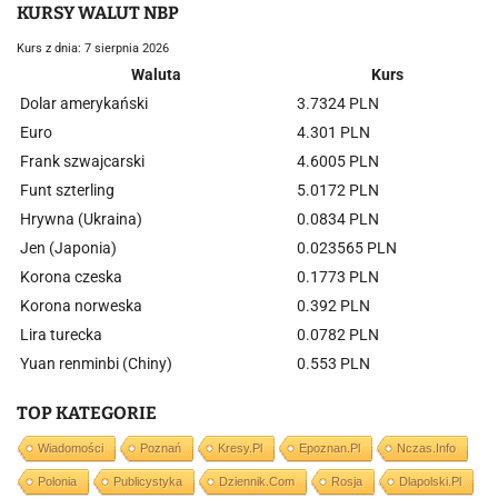
KURSY WALUT NBP
Kurs z dnia: 7 sierpnia 2026
Waluta
Kurs
Dolar amerykański
3.7324 PLN
Euro
4.301 PLN
Frank szwajcarski
4.6005 PLN
Funt szterling
5.0172 PLN
Hrywna (Ukraina)
0.0834 PLN
Jen (Japonia)
0.023565 PLN
Korona czeska
0.1773 PLN
Korona norweska
0.392 PLN
Lira turecka
0.0782 PLN
Yuan renminbi (Chiny)
0.553 PLN
TOP KATEGORIE
Wiadomości
Poznań
Kresy.pl
Epoznan.pl
Nczas.info
Polonia
Publicystyka
Dziennik.com
Rosja
Dlapolski.pl