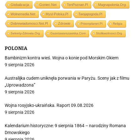
Globalizacja
Goniec.net
TenPoznan.pl
Magnapolonia.org
Wolnemedia.net
Mysl-Polska.pl
Twojapogoda.pl
Dobrewiadomosci.net.pl
Zdrowie
Prisonplanet.pl
Religia
Sekrety-Zdrowia.org
Gazetawarszawska.com
Stolikwolnosci.org
POLONIA
Bambinizm kontra wieś. Wojna o konie pod Morskim Okiem
9 sierpnia 2026
Australijka cudem uniknęła porwania w Paryżu. Sceny jak z filmu
„Uprowadzona”
9 sierpnia 2026
Wojna rosyjsko-ukraińska. Raport 09.08.2026
9 sierpnia 2026
Kalendarium historyczne: 9 sierpnia 1864 – narodziny Romana
Dmowskiego
9 sierpnia 2026