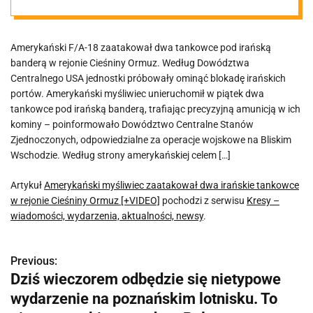
tankowce w
Amerykański F/A-18 zaatakował dwa tankowce pod irańską
rejonie
banderą w rejonie Cieśniny Ormuz. Według Dowództwa
Centralnego USA jednostki próbowały ominąć blokadę irańskich
Cieśniny Ormuz
portów. Amerykański myśliwiec unieruchomił w piątek dwa
tankowce pod irańską banderą, trafiając precyzyjną amunicją w ich
kominy – poinformowało Dowództwo Centralne Stanów
[+VIDEO]
Zjednoczonych, odpowiedzialne za operacje wojskowe na Bliskim
Wschodzie. Według strony amerykańskiej celem […]
Artykuł
Amerykański myśliwiec zaatakował dwa irańskie tankowce
w rejonie Cieśniny Ormuz [+VIDEO]
pochodzi z serwisu
Kresy –
wiadomości, wydarzenia, aktualności, newsy
.
Previous:
N
Dziś wieczorem odbędzie się nietypowe
a
wydarzenie na poznańskim lotnisku. To