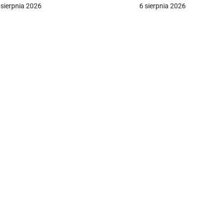
Macieja Ś. i Cezarego 
 sierpnia 2026
6 sierpnia 2026
a
c
a
w
p
s
u