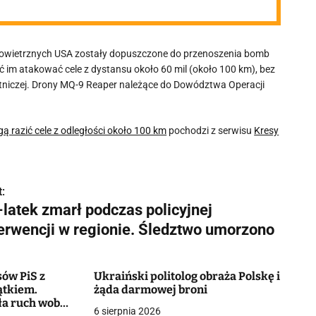
Powietrznych USA zostały dopuszczone do przenoszenia bomb
im atakować cele z dystansu około 60 mil (około 100 km), bez
niczej. Drony MQ-9 Reaper należące do Dowództwa Operacji
 razić cele z odległości około 100 km
pochodzi z serwisu
Kresy
:
-latek zmarł podczas policyjnej
terwencji w regionie. Śledztwo umorzono
sów PiS z
Ukraiński politolog obraża Polskę i
ątkiem.
żąda darmowej broni
a ruch wobec
6 sierpnia 2026