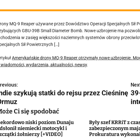
rony MQ-9 Reaper używane przez Dowództwo Operacji Specjalnych Sił 
zybujących GBU-39B Small Diameter Bomb. Nowe uzbrojenie ma pozwolić 
chodzenia w zasięg większości naziemnych systemów obrony przeciwlot
pecjalnych Sił Powietrznych […]
rtykuł
Amerykańskie drony MQ-9 Reaper otrzymały nowe uzbrojenie. Mogą
 wiadomości, wydarzenia, aktualności, newsy
.
revious:
Next
N
ndie szykują statki do rejsu przez Cieśninę
39
a
Ormuz
in
w
Może Ci się spodobać
ekordowo niski poziom Dunaju
Były szef KRRiT z cza
dsłonił niemiecki motocykl i
zabezpieczonym maj
g
zczątki żołnierzy [+VIDEO]
Prokuratura wykonał