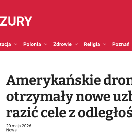
NZURY
zacja
Polonia
Zdrowie
Religia
Poznań
Amerykańskie dro
otrzymały nowe uzb
razić cele z odległo
20 maja 2026
News