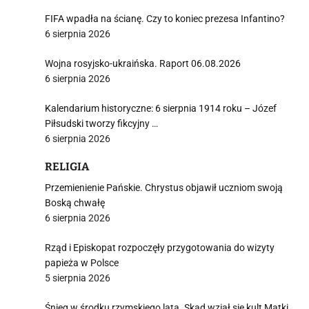
FIFA wpadła na ścianę. Czy to koniec prezesa Infantino?
6 sierpnia 2026
Wojna rosyjsko-ukraińska. Raport 06.08.2026
6 sierpnia 2026
Kalendarium historyczne: 6 sierpnia 1914 roku – Józef
Piłsudski tworzy fikcyjny …
6 sierpnia 2026
RELIGIA
Przemienienie Pańskie. Chrystus objawił uczniom swoją
Boską chwałę
6 sierpnia 2026
Rząd i Episkopat rozpoczęły przygotowania do wizyty
papieża w Polsce
5 sierpnia 2026
Śnieg w środku rzymskiego lata. Skąd wziął się kult Matki