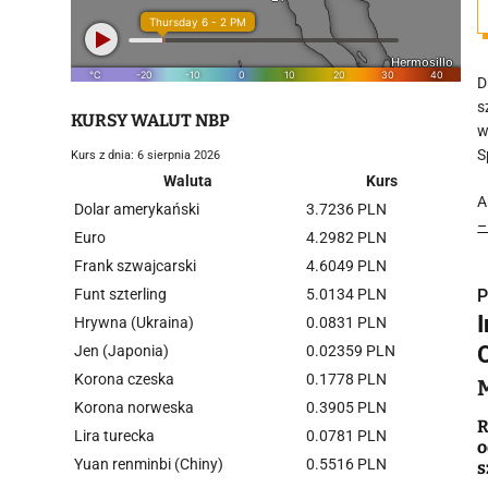
D
s
KURSY WALUT NBP
w
S
Kurs z dnia: 6 sierpnia 2026
Waluta
Kurs
A
Dolar amerykański
3.7236 PLN
–
Euro
4.2982 PLN
Frank szwajcarski
4.6049 PLN
Funt szterling
5.0134 PLN
P
I
Hrywna (Ukraina)
0.0831 PLN
Jen (Japonia)
0.02359 PLN
Korona czeska
0.1778 PLN
Korona norweska
0.3905 PLN
i
R
Lira turecka
0.0781 PLN
o
Yuan renminbi (Chiny)
0.5516 PLN
s