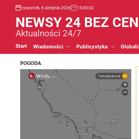
S
czwartek, 6 sierpnia 2026
15
:
00
:
03
k
i
NEWSY 24 BEZ CE
p
t
Aktualności 24/7
o
c
Start
Wiadomości
Publicystyka
Globali
o
n
POGODA
t
e
n
t