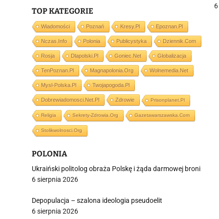
6
TOP KATEGORIE
Wiadomości
Poznań
Kresy.pl
Epoznan.pl
Nczas.info
Polonia
Publicystyka
Dziennik.com
j
Rosja
Dlapolski.pl
Goniec.net
Globalizacja
TenPoznan.pl
Magnapolonia.org
Wolnemedia.net
Mysl-Polska.pl
Twojapogoda.pl
Dobrewiadomosci.net.pl
Zdrowie
Prisonplanet.pl
Religia
Sekrety-Zdrowia.org
Gazetawarszawska.com
i
Stolikwolnosci.org
POLONIA
Ukraiński politolog obraża Polskę i żąda darmowej broni
6 sierpnia 2026
Depopulacja – szalona ideologia pseudoelit
6 sierpnia 2026