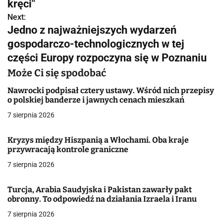
w
kręci"
Next:
i
Jedno z najważniejszych wydarzeń
g
gospodarczo-technologicznych w tej
części Europy rozpoczyna się w Poznaniu
a
Może Ci się spodobać
c
Nawrocki podpisał cztery ustawy. Wśród nich przepisy
j
o polskiej banderze i jawnych cenach mieszkań
a
7 sierpnia 2026
w
Kryzys między Hiszpanią a Włochami. Oba kraje
przywracają kontrole graniczne
p
7 sierpnia 2026
i
s
Turcja, Arabia Saudyjska i Pakistan zawarły pakt
obronny. To odpowiedź na działania Izraela i Iranu
u
7 sierpnia 2026