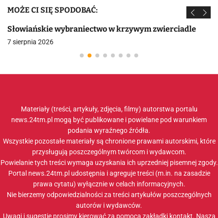
MOŻE CI SIĘ SPODOBAĆ:
Słowiańskie wybraniectwo w krzywym zwierciadle
7 sierpnia 2026
Materiały (treści, artykuły, zdjęcia, filmy) autorstwa portalu
news.24tm.pl mogą być publikowane i powielane pod warunkiem
podania wyraźnego źródła.
Wszystkie pozostałe materiały są chronione prawami autorskimi, które
przysługują poszczególnym twórcom i wydawcom.
Powielanie tych treści wymaga uzyskania ich uprzedniej pisemnej zgody.
Portal news.24tm.pl udostępnia i agreguje treści (m.in. na zasadzie
prawa cytatu) wyłącznie w celach informacyjnych.
Nie bierzemy odpowiedzialności za treści artykułów poszczególnych
autorów i wydawców.
Uwagi i sugestie prosimy kierować za pomocą zakładki
kontakt
. Nasza