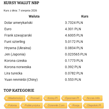
KURSY WALUT NBP
Kurs z dnia: 7 sierpnia 2026
Waluta
Kurs
Dolar amerykański
3.7324 PLN
Euro
4.301 PLN
Frank szwajcarski
4.6005 PLN
Funt szterling
5.0172 PLN
Hrywna (Ukraina)
0.0834 PLN
Jen (Japonia)
0.023565 PLN
Korona czeska
0.1773 PLN
Korona norweska
0.392 PLN
Lira turecka
0.0782 PLN
Yuan renminbi (Chiny)
0.553 PLN
TOP KATEGORIE
Wiadomości
Poznań
Kresy.pl
Epoznan.pl
Nczas.info
Polonia
Publicystyka
Dziennik.com
Rosja
Dlapolski.pl