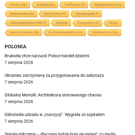
Goniec.net
Globalizacja
TenPoznan.pl
Magnapolonia.org
Wolnemedia.net
Mysl-Polska.pl
Twojapogoda.pl
Dobrewiadomosci.net.pl
Zdrowie
Prisonplanet.pl
Religia
Sekrety-Zdrowia.org
Gazetawarszawska.com
Stolikwolnosci.org
POLONIA
Bruksela chce narzucić Polsce handel dziećmi
7 sierpnia 2026
Ukrainiec zatrzymany za przygotowania do sabotażu
7 sierpnia 2026
Globalny Monolit: Architektura sterowanego chaosu
7 sierpnia 2026
Odmówiła udziału w „tranzycji”. Wygrała ze szpitalem
7 sierpnia 2026
Spirala milczenia – dlaczego ludzie boją się mówić, co myślą