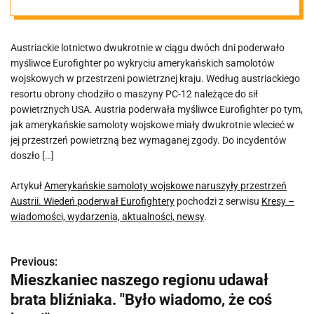
przestrzeń
Austriackie lotnictwo dwukrotnie w ciągu dwóch dni poderwało
Austrii. Wiedeń
myśliwce Eurofighter po wykryciu amerykańskich samolotów
wojskowych w przestrzeni powietrznej kraju. Według austriackiego
poderwał
resortu obrony chodziło o maszyny PC-12 należące do sił
powietrznych USA. Austria poderwała myśliwce Eurofighter po tym,
jak amerykańskie samoloty wojskowe miały dwukrotnie wlecieć w
Eurofightery
jej przestrzeń powietrzną bez wymaganej zgody. Do incydentów
doszło […]
Artykuł
Amerykańskie samoloty wojskowe naruszyły przestrzeń
Austrii. Wiedeń poderwał Eurofightery
pochodzi z serwisu
Kresy –
wiadomości, wydarzenia, aktualności, newsy
.
Previous:
N
Mieszkaniec naszego regionu udawał
a
brata bliźniaka. "Było wiadomo, że coś