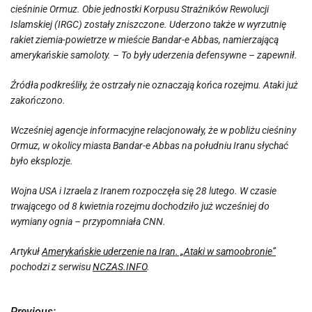
cieśninie Ormuz. Obie jednostki Korpusu Strażników Rewolucji
Islamskiej (IRGC) zostały zniszczone. Uderzono także w wyrzutnię
rakiet ziemia-powietrze w mieście Bandar-e Abbas, namierzającą
amerykańskie samoloty.
– To były uderzenia defensywne –
zapewnił.
Źródła podkreśliły, że ostrzały nie oznaczają końca rozejmu. Ataki już
zakończono.
Wcześniej agencje informacyjne relacjonowały, że w pobliżu cieśniny
Ormuz, w okolicy miasta Bandar-e Abbas na południu Iranu słychać
było eksplozje.
Wojna USA i Izraela z Iranem rozpoczęła się 28 lutego. W czasie
trwającego od 8 kwietnia rozejmu dochodziło już wcześniej do
wymiany ognia – przypomniała CNN.
Artykuł
Amerykańskie uderzenie na Iran. „Ataki w samoobronie”
pochodzi z serwisu
NCZAS.INFO
.
Previous: