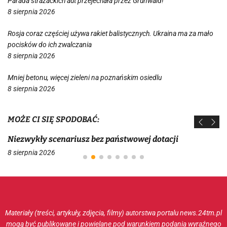
Parada strażackich aut przejechała przez Grunwald!
8 sierpnia 2026
Rosja coraz częściej używa rakiet balistycznych. Ukraina ma za mało
pocisków do ich zwalczania
8 sierpnia 2026
Mniej betonu, więcej zieleni na poznańskim osiedlu
8 sierpnia 2026
MOŻE CI SIĘ SPODOBAĆ:
Niezwykły scenariusz bez państwowej dotacji
8 sierpnia 2026
Materiały (treści, artykuły, zdjęcia, filmy) autorstwa portalu news.24tm.pl
mogą być publikowane i powielane pod warunkiem podania wyraźnego