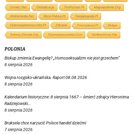
Goniec.net
Globalizacja
TenPoznan.pl
Magnapolonia.org
Wolnemedia.net
Mysl-Polska.pl
Twojapogoda.pl
Dobrewiadomosci.net.pl
Zdrowie
Prisonplanet.pl
Religia
Sekrety-Zdrowia.org
Gazetawarszawska.com
Stolikwolnosci.org
POLONIA
Biskup zmienia Ewangelię? „Homoseksualizm nie jest grzechem”
8 sierpnia 2026
Wojna rosyjsko-ukraińska. Raport 08.08.2026
8 sierpnia 2026
Kalendarium historyczne: 8 sierpnia 1667 – śmierć zdrajcy Hieronima
Radziejowski…
8 sierpnia 2026
Bruksela chce narzucić Polsce handel dziećmi
7 sierpnia 2026