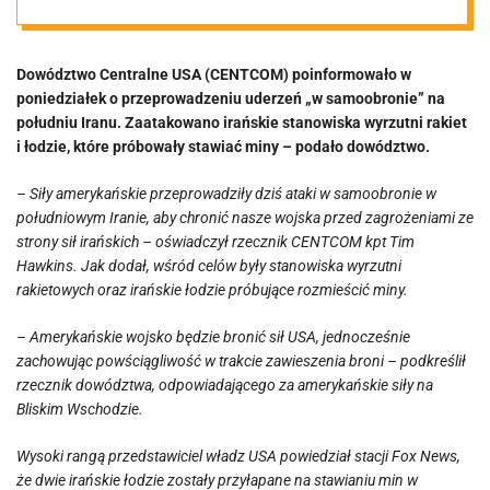
Dowództwo Centralne USA (CENTCOM) poinformowało w
poniedziałek o przeprowadzeniu uderzeń „w samoobronie” na
południu Iranu. Zaatakowano irańskie stanowiska wyrzutni rakiet
i łodzie, które próbowały stawiać miny – podało dowództwo.
– Siły amerykańskie przeprowadziły dziś ataki w samoobronie w
południowym Iranie, aby chronić nasze wojska przed zagrożeniami ze
strony sił irańskich –
oświadczył rzecznik CENTCOM kpt Tim
Hawkins. Jak dodał, wśród celów były stanowiska wyrzutni
rakietowych oraz irańskie łodzie próbujące rozmieścić miny.
– Amerykańskie wojsko będzie bronić sił USA, jednocześnie
zachowując powściągliwość w trakcie zawieszenia broni –
podkreślił
rzecznik dowództwa, odpowiadającego za amerykańskie siły na
Bliskim Wschodzie.
Wysoki rangą przedstawiciel władz USA powiedział stacji Fox News,
że dwie irańskie łodzie zostały przyłapane na stawianiu min w