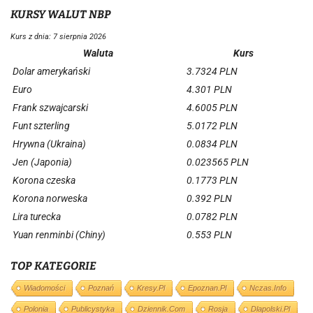
KURSY WALUT NBP
Kurs z dnia: 7 sierpnia 2026
Waluta
Kurs
Dolar amerykański
3.7324 PLN
Euro
4.301 PLN
Frank szwajcarski
4.6005 PLN
Funt szterling
5.0172 PLN
Hrywna (Ukraina)
0.0834 PLN
Jen (Japonia)
0.023565 PLN
Korona czeska
0.1773 PLN
Korona norweska
0.392 PLN
Lira turecka
0.0782 PLN
Yuan renminbi (Chiny)
0.553 PLN
TOP KATEGORIE
Wiadomości
Poznań
Kresy.pl
Epoznan.pl
Nczas.info
Polonia
Publicystyka
Dziennik.com
Rosja
Dlapolski.pl