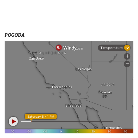
s
u
POGODA