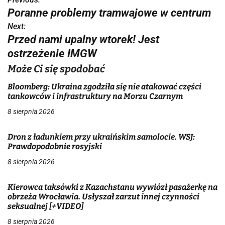
N
Poranne problemy tramwajowe w centrum
a
Next:
Przed nami upalny wtorek! Jest
w
ostrzeżenie IMGW
i
Może Ci się spodobać
g
Bloomberg: Ukraina zgodziła się nie atakować części
a
tankowców i infrastruktury na Morzu Czarnym
8 sierpnia 2026
c
j
Dron z ładunkiem przy ukraińskim samolocie. WSJ:
Prawdopodobnie rosyjski
a
8 sierpnia 2026
w
Kierowca taksówki z Kazachstanu wywiózł pasażerkę na
p
obrzeża Wrocławia. Usłyszał zarzut innej czynności
seksualnej [+VIDEO]
i
8 sierpnia 2026