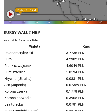
KURSY WALUT NBP
Kurs z dnia: 6 sierpnia 2026
Waluta
Kurs
Dolar amerykański
3.7236 PLN
Euro
4.2982 PLN
Frank szwajcarski
4.6049 PLN
Funt szterling
5.0134 PLN
Hrywna (Ukraina)
0.0831 PLN
Jen (Japonia)
0.02359 PLN
Korona czeska
0.1778 PLN
Korona norweska
0.3905 PLN
Lira turecka
0.0781 PLN
Yuan renminbi (Chiny)
0.5516 PLN