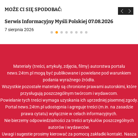
MOŻE CI SIĘ SPODOBAĆ:
Serwis Informacyjny Myśli Polskiej 07.08.2026
7 sierpnia 2026
Materiały (treści, artykuły, zdjęcia, filmy) autorstwa portalu
news.24tm.pl mogą być publikowane i powielane pod warunkiem
podania wyraźnego źródła.
Wszystkie pozostałe materiały są chronione prawami autorskimi, które
przysługują poszczególnym twórcom i wydawcom.
Powielanie tych treści wymaga uzyskania ich uprzedniej pisemnej zgody.
Portal news.24tm.pl udostępnia i agreguje treści (m.in. na zasadzie
prawa cytatu) wyłącznie w celach informacyjnych.
Nie bierzemy odpowiedzialności za treści artykułów poszczególnych
autorów i wydawców.
Uwagi i sugestie prosimy kierować za pomocą zakładki
kontakt
. Nasza