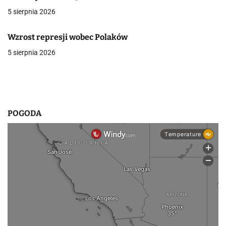
w
5 sierpnia 2026
p
Wzrost represji wobec Polaków
i
5 sierpnia 2026
s
u
POGODA