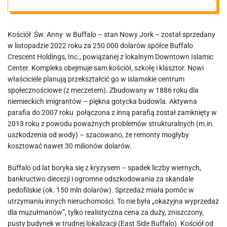
przez
Kościół Św. Anny w Buffalo – stan Nowy Jork – został sprzedany
muzułmanów
w listopadzie 2022 roku za 250 000 dolarów spółce Buffalo
Crescent Holdings, Inc., powiązanej z lokalnym Downtown Islamic
Center. Kompleks obejmuje sam kościół, szkołę i klasztor. Nowi
właściciele planują przekształcić go w islamskie centrum
społecznościowe (z meczetem). Zbudowany w 1886 roku dla
niemieckich imigrantów – piękna gotycka budowla. Aktywna
parafia do 2007 roku połączona z inną parafią został zamknięty w
2013 roku z powodu poważnych problemów strukturalnych (m.in.
uszkodzenia od wody) – szacowano, że remonty mogłyby
kosztować nawet 30 milionów dolarów.
Buffalo od lat boryka się z kryzysem – spadek liczby wiernych,
bankructwo diecezji i ogromne odszkodowania za skandale
pedofilskie (ok. 150 mln dolarów). Sprzedaż miała pomóc w
utrzymaniu innych nieruchomości. To nie była „okazyjna wyprzedaż
dla muzułmanów”, tylko realistyczna cena za duży, zniszczony,
pusty budynek w trudnej lokalizacji (East Side Buffalo). Kościół od