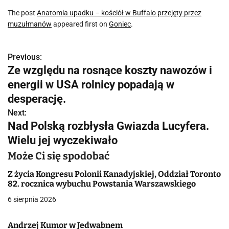
The post
Anatomia upadku – kościół w Buffalo przejęty przez
muzułmanów
appeared first on
Goniec
.
Previous:
N
Ze względu na rosnące koszty nawozów i
a
energii w USA rolnicy popadają w
w
desperację.
Next:
i
Nad Polską rozbłysła Gwiazda Lucyfera.
g
Wielu jej wyczekiwało
a
Może Ci się spodobać
c
Z życia Kongresu Polonii Kanadyjskiej, Oddział Toronto
82. rocznica wybuchu Powstania Warszawskiego
j
6 sierpnia 2026
a
Andrzej Kumor w Jedwabnem