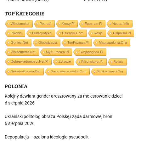
TOP KATEGORIE
Wiadomości
Poznań
Kresy.pl
Epoznan.pl
Nczas.info
Polonia
Publicystyka
Dziennik.com
Rosja
Dlapolski.pl
Goniec.net
Globalizacja
TenPoznan.pl
Magnapolonia.org
Wolnemedia.net
Mysl-Polska.pl
Twojapogoda.pl
Dobrewiadomosci.net.pl
Zdrowie
Prisonplanet.pl
Religia
Sekrety-Zdrowia.org
Gazetawarszawska.com
Stolikwolnosci.org
POLONIA
Kolejny dewiant gender aresztowany za molestowanie dzieci
6 sierpnia 2026
Ukraiński politolog obraża Polskę i żąda darmowej broni
6 sierpnia 2026
Depopulacja – szalona ideologia pseudoelit