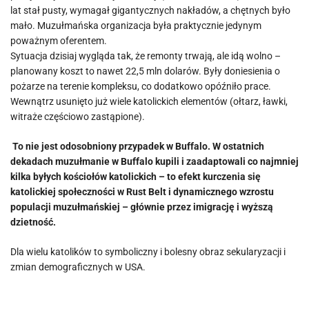
lat stał pusty, wymagał gigantycznych nakładów, a chętnych było
mało. Muzułmańska organizacja była praktycznie jedynym
poważnym oferentem.
Sytuacja dzisiaj wygląda tak, że remonty trwają, ale idą wolno –
planowany koszt to nawet 22,5 mln dolarów. Były doniesienia o
pożarze na terenie kompleksu, co dodatkowo opóźniło prace.
Wewnątrz usunięto już wiele katolickich elementów (ołtarz, ławki,
witraże częściowo zastąpione).
To nie jest odosobniony przypadek w Buffalo. W ostatnich
dekadach muzułmanie w Buffalo kupili i zaadaptowali co najmniej
kilka byłych kościołów katolickich – to efekt kurczenia się
katolickiej społeczności w Rust Belt i dynamicznego wzrostu
populacji muzułmańskiej – głównie przez imigrację i wyższą
dzietność.
Dla wielu katolików to symboliczny i bolesny obraz sekularyzacji i
zmian demograficznych w USA.