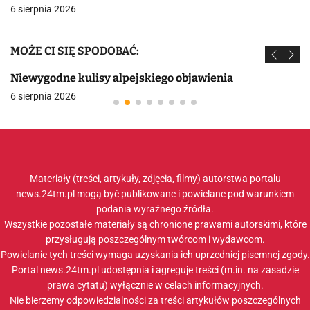
6 sierpnia 2026
MOŻE CI SIĘ SPODOBAĆ:
Niewygodne kulisy alpejskiego objawienia
6 sierpnia 2026
Materiały (treści, artykuły, zdjęcia, filmy) autorstwa portalu
news.24tm.pl mogą być publikowane i powielane pod warunkiem
podania wyraźnego źródła.
Wszystkie pozostałe materiały są chronione prawami autorskimi, które
przysługują poszczególnym twórcom i wydawcom.
Powielanie tych treści wymaga uzyskania ich uprzedniej pisemnej zgody.
Portal news.24tm.pl udostępnia i agreguje treści (m.in. na zasadzie
prawa cytatu) wyłącznie w celach informacyjnych.
Nie bierzemy odpowiedzialności za treści artykułów poszczególnych