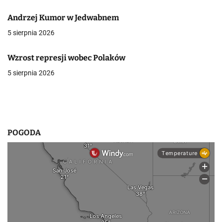
a
Andrzej Kumor w Jedwabnem
w
5 sierpnia 2026
p
Wzrost represji wobec Polaków
i
5 sierpnia 2026
s
u
POGODA