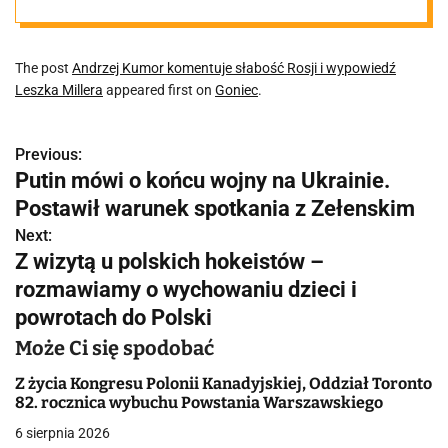
Leszka Millera
The post
Andrzej Kumor komentuje słabość Rosji i wypowiedź
Leszka Millera
appeared first on
Goniec
.
Previous:
N
Putin mówi o końcu wojny na Ukrainie.
a
Postawił warunek spotkania z Zełenskim
w
Next:
Z wizytą u polskich hokeistów –
i
rozmawiamy o wychowaniu dzieci i
g
powrotach do Polski
a
Może Ci się spodobać
c
Z życia Kongresu Polonii Kanadyjskiej, Oddział Toronto
82. rocznica wybuchu Powstania Warszawskiego
j
6 sierpnia 2026