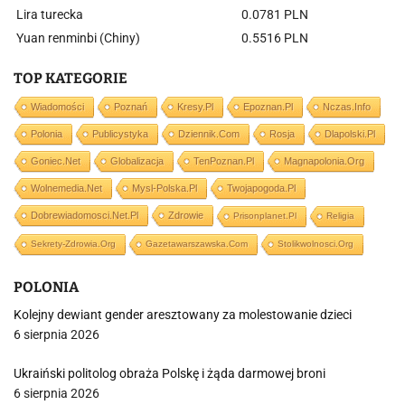
Lira turecka
0.0781 PLN
Yuan renminbi (Chiny)
0.5516 PLN
TOP KATEGORIE
Wiadomości
Poznań
Kresy.pl
Epoznan.pl
Nczas.info
Polonia
Publicystyka
Dziennik.com
Rosja
Dlapolski.pl
Goniec.net
Globalizacja
TenPoznan.pl
Magnapolonia.org
Wolnemedia.net
Mysl-Polska.pl
Twojapogoda.pl
Dobrewiadomosci.net.pl
Zdrowie
Prisonplanet.pl
Religia
Sekrety-Zdrowia.org
Gazetawarszawska.com
Stolikwolnosci.org
POLONIA
Kolejny dewiant gender aresztowany za molestowanie dzieci
6 sierpnia 2026
Ukraiński politolog obraża Polskę i żąda darmowej broni
6 sierpnia 2026