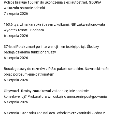
Polsce brakuje 150 km do ukończenia sieci autostrad. GDDKiA
wskazała ostatnie odcinki
7 sierpnia 2026
163,6 tys. zł na karaoke i basen z kulkami. NIK zakwestionowała
wydatek resortu Bodnara
6 sierpnia 2026
37-letni Polak zmarł po interwencji niemieckiej policji. Śledczy
badają działania funkcjonariuszy
6 sierpnia 2026
Bosak gotowy do rozmów z PiS o pakcie senackim. Nawrocki może
objąć porozumienie patronatem
6 sierpnia 2026
Obywatel Ukrainy zaatakował zakonnicę i nie poniesie
konsekwencji? Prokuratura wnioskuje o umorzenie postępowania
6 sierpnia 2026
6 sierpnia 1927 roku zaginął gen. Włodzimierz Zagórski. Jedna z