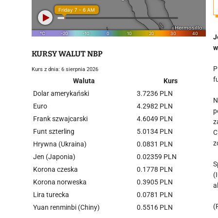
J
w
KURSY WALUT NBP
P
Kurs z dnia: 6 sierpnia 2026
f
Waluta
Kurs
Dolar amerykański
3.7236 PLN
N
Euro
4.2982 PLN
p
Frank szwajcarski
4.6049 PLN
z
Funt szterling
5.0134 PLN
C
z
Hrywna (Ukraina)
0.0831 PLN
Jen (Japonia)
0.02359 PLN
S
Korona czeska
0.1778 PLN
(
Korona norweska
0.3905 PLN
a
Lira turecka
0.0781 PLN
(
Yuan renminbi (Chiny)
0.5516 PLN