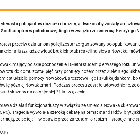
edenastu policjantów doznało obrażeń, a dwie osoby zostały areszto
 Southampton w południowej Anglii w związku ze śmiercią Henry’ego 
rotest przeciw działaniom policji został zorganizowany po opublikowa
unkcjonariuszy, gdzie widać brak ich brak reakcji na słowa Nowaka, mów
owak, mający polskie pochodzenie 18-letni student pierwszego roku uni
owrotu do domu został pięć razy pchnięty nożem przez 23-letniego Sikha 
amiast udzielić pomocy Nowakowi, aresztowali go i skuli kajdankami, bo 
hwilę później Nowak zmarł. Podczas procesu zostało udowodnione, że o
ostał skazany na co najmniej 21 lat więzienia.
prawa działań funkcjonariuszy w związku ze śmiercią Nowaka skierowan
IOPC). Tragedia wywołała szeroką debatę na temat standardów brytyjsk
larmują, że policja – w obawie przed zarzutami o rasizm – stosuje inne s
PAP)