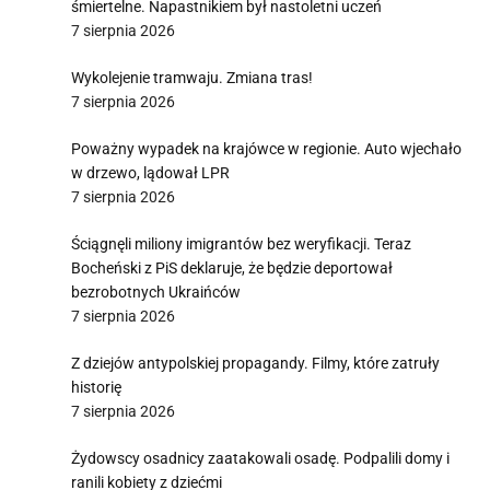
śmiertelne. Napastnikiem był nastoletni uczeń
7 sierpnia 2026
Wykolejenie tramwaju. Zmiana tras!
7 sierpnia 2026
Poważny wypadek na krajówce w regionie. Auto wjechało
w drzewo, lądował LPR
7 sierpnia 2026
Ściągnęli miliony imigrantów bez weryfikacji. Teraz
Bocheński z PiS deklaruje, że będzie deportował
bezrobotnych Ukraińców
7 sierpnia 2026
Z dziejów antypolskiej propagandy. Filmy, które zatruły
historię
7 sierpnia 2026
Żydowscy osadnicy zaatakowali osadę. Podpalili domy i
ranili kobiety z dziećmi