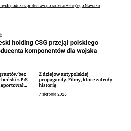
annych podczas protestów po śmierci Henry’ego Nowaka
:
eski holding CSG przejął polskiego
oducenta komponentów dla wojska
igrantów bez
Z dziejów antypolskiej
cheński z PiS
propagandy. Filmy, które zatruły
 deportował
historię
ńców
7 sierpnia 2026