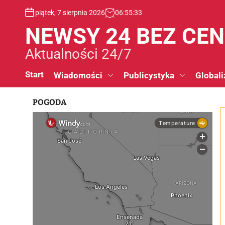
S
piątek, 7 sierpnia 2026
06
:
55
:
33
k
i
NEWSY 24 BEZ CE
p
t
Aktualności 24/7
o
c
Start
Wiadomości
Publicystyka
Globali
o
n
POGODA
t
e
n
t