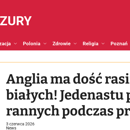
NZURY
zacja
Polonia
Zdrowie
Religia
Poznań
Anglia ma dość ra
białych! Jedenastu 
rannych podczas p
śmierci Henry’ego
3 czerwca 2026
News