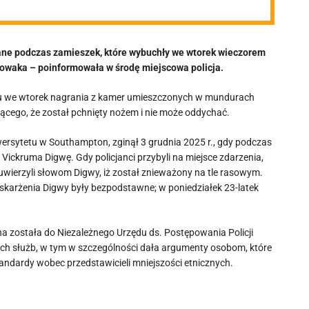
wane podczas zamieszek, które wybuchły we wtorek wieczorem
Nowaka – poinformowała w środę miejscowa policja.
niu we wtorek nagrania z kamer umieszczonych w mundurach
iącego, że został pchnięty nożem i nie może oddychać.
wersytetu w Southampton, zginął 3 grudnia 2025 r., gdy podczas
Vickruma Digwę. Gdy policjanci przybyli na miejsce zdarzenia,
uwierzyli słowom Digwy, iż został znieważony na tle rasowym.
skarżenia Digwy były bezpodstawne; w poniedziałek 23-latek
a została do Niezależnego Urzędu ds. Postępowania Policji
ich służb, w tym w szczególności dała argumenty osobom, które
tandardy wobec przedstawicieli mniejszości etnicznych.