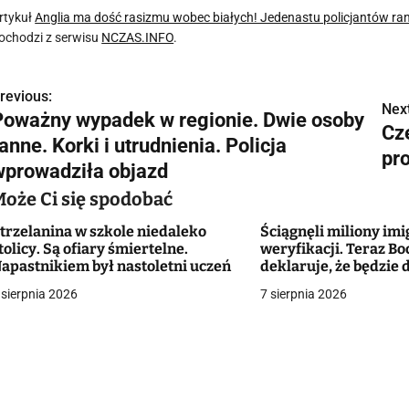
rtykuł
Anglia ma dość rasizmu wobec białych! Jedenastu policjantów r
ochodzi z serwisu
NCZAS.INFO
.
revious:
N
Next
Poważny wypadek w regionie. Dwie osoby
Cz
a
anne. Korki i utrudnienia. Policja
pr
w
wprowadziła objazd
Może Ci się spodobać
trzelanina w szkole niedaleko
Ściągnęli miliony im
g
tolicy. Są ofiary śmiertelne.
weryfikacji. Teraz Bo
apastnikiem był nastoletni uczeń
deklaruje, że będzie
a
bezrobotnych Ukrai
 sierpnia 2026
7 sierpnia 2026
c
a