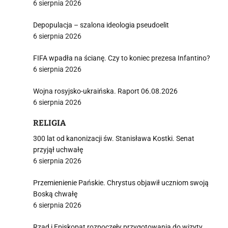
6 sierpnia 2026
Depopulacja – szalona ideologia pseudoelit
6 sierpnia 2026
i
FIFA wpadła na ścianę. Czy to koniec prezesa Infantino?
6 sierpnia 2026
Wojna rosyjsko-ukraińska. Raport 06.08.2026
6 sierpnia 2026
RELIGIA
300 lat od kanonizacji św. Stanisława Kostki. Senat
przyjął uchwałę
6 sierpnia 2026
Przemienienie Pańskie. Chrystus objawił uczniom swoją
Boską chwałę
6 sierpnia 2026
Rząd i Episkopat rozpoczęły przygotowania do wizyty