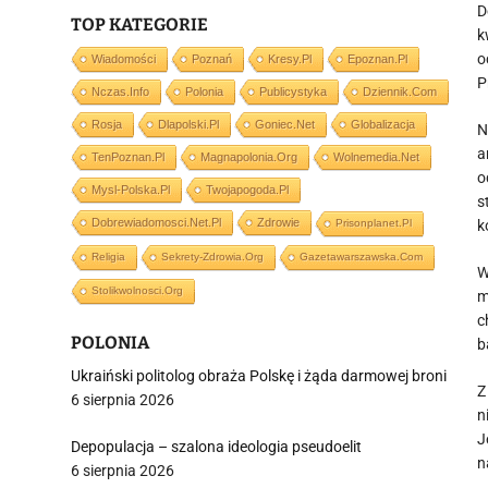
D
TOP KATEGORIE
k
o
Wiadomości
Poznań
Kresy.pl
Epoznan.pl
P
Nczas.info
Polonia
Publicystyka
Dziennik.com
Rosja
Dlapolski.pl
Goniec.net
Globalizacja
N
a
TenPoznan.pl
Magnapolonia.org
Wolnemedia.net
o
Mysl-Polska.pl
Twojapogoda.pl
s
Dobrewiadomosci.net.pl
Zdrowie
Prisonplanet.pl
k
Religia
Sekrety-Zdrowia.org
Gazetawarszawska.com
W
Stolikwolnosci.org
m
c
POLONIA
b
Ukraiński politolog obraża Polskę i żąda darmowej broni
Z
6 sierpnia 2026
n
J
Depopulacja – szalona ideologia pseudoelit
n
6 sierpnia 2026