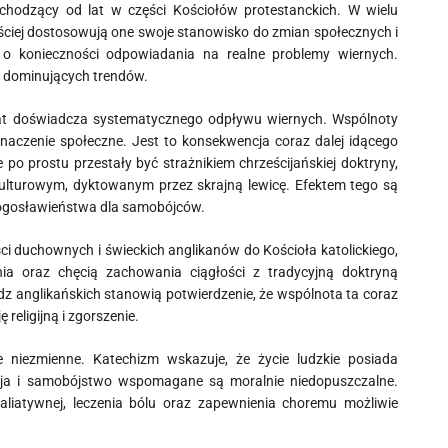
achodzący od lat w części Kościołów protestanckich. W wielu
ęściej dostosowują one swoje stanowisko do zmian społecznych i
 o konieczności odpowiadania na realne problemy wiernych.
z dominujących trendów.
 lat doświadcza systematycznego odpływu wiernych. Wspólnoty
naczenie społeczne. Jest to konsekwencja coraz dalej idącego
po prostu przestały być strażnikiem chrześcijańskiej doktryny,
kulturowym, dyktowanym przez skrajną lewicę. Efektem tego są
błogosławieństwa dla samobójców.
i duchownych i świeckich anglikanów do Kościoła katolickiego,
 oraz chęcią zachowania ciągłości z tradycyjną doktryną
dz anglikańskich stanowią potwierdzenie, że wspólnota ta coraz
 religijną i zgorszenie.
e niezmienne. Katechizm wskazuje, że życie ludzkie posiada
azja i samobójstwo wspomagane są moralnie niedopuszczalne.
paliatywnej, leczenia bólu oraz zapewnienia choremu możliwie