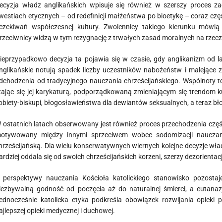
ecyzja władz anglikańskich wpisuje się również w szerszy proces z
westiach etycznych – od redefinicji małżeństwa po bioetykę – coraz cz
czekiwań współczesnej kultury. Zwolennicy takiego kierunku mówią
rzeciwnicy widzą w tym rezygnację z trwałych zasad moralnych na rzec
ieprzypadkowo decyzja ta pojawia się w czasie, gdy anglikanizm od
nglikańskie notują spadek liczby uczestników nabożeństw i malejące z
dchodzenia od tradycyjnego nauczania chrześcijańskiego. Wspólnoty te 
tając się jej karykaturą, podporządkowaną zmieniającym się trendom 
obiety-biskupi, błogosławieństwa dla dewiantów seksualnych, a teraz 
 ostatnich latach obserwowany jest również proces przechodzenia częśc
otywowany między innymi sprzeciwem wobec sodomizacji nauczania
hrześcijańską. Dla wielu konserwatywnych wiernych kolejne decyzje wła
ardziej oddala się od swoich chrześcijańskich korzeni, szerzy dezorientację
 perspektywy nauczania Kościoła katolickiego stanowisko pozostaj
iezbywalną godność od poczęcia aż do naturalnej śmierci, a eutan
ednocześnie katolicka etyka podkreśla obowiązek rozwijania opieki 
ajlepszej opieki medycznej i duchowej.