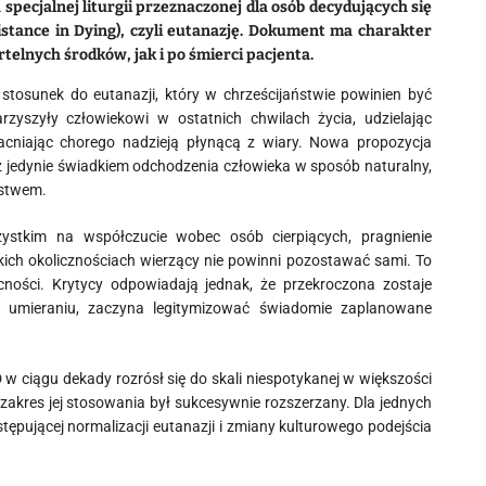
pecjalnej liturgii przeznaczonej dla osób decydujących się
tance in Dying), czyli eutanazję. Dokument ma charakter
elnych środków, jak i po śmierci pacjenta.
 stosunek do eutanazji, który w chrześcijaństwie powinien być
rzyszyły człowiekowi w ostatnich chwilach życia, udzielając
cniając chorego nadzieją płynącą z wiary. Nowa propozycja
uż jedynie świadkiem odchodzenia człowieka w sposób naturalny,
jstwem.
stkim na współczucie wobec osób cierpiących, pragnienie
ich okolicznościach wierzący nie powinni pozostawać sami. To
ecności. Krytycy odpowiadają jednak, że przekroczona zostaje
u umieraniu, zaczyna legitymizować świadomie zaplanowane
 w ciągu dekady rozrósł się do skali niespotykanej w większości
 zakres jej stosowania był sukcesywnie rozszerzany. Dla jednych
ępującej normalizacji eutanazji i zmiany kulturowego podejścia