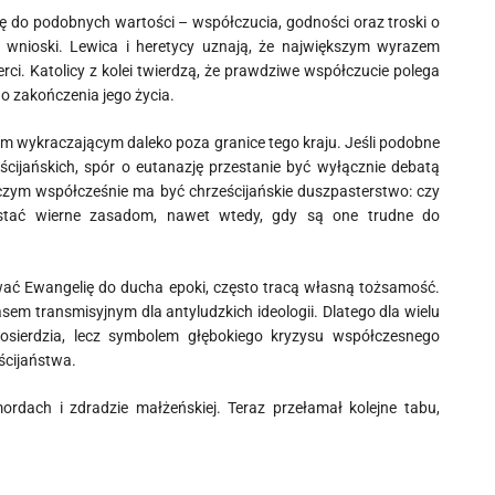
ę do podobnych wartości – współczucia, godności oraz troski o
e wnioski. Lewica i heretycy uznają, że największym wyrazem
ci. Katolicy z kolei twierdzą, że prawdziwe współczucie polega
 zakończenia jego życia.
em wykraczającym daleko poza granice tego kraju. Jeśli podobne
cijańskich, spór o eutanazję przestanie być wyłącznie debatą
czym współcześnie ma być chrześcijańskie duszpasterstwo: czy
stać wierne zasadom, nawet wtedy, gdy są one trudne do
ować Ewangelię do ducha epoki, często tracą własną tożsamość.
sem transmisyjnym dla antyludzkich ideologii. Dlatego dla wielu
łosierdzia, lecz symbolem głębokiego kryzysu współczesnego
ścijaństwa.
ach i zdradzie małżeńskiej. Teraz przełamał kolejne tabu,