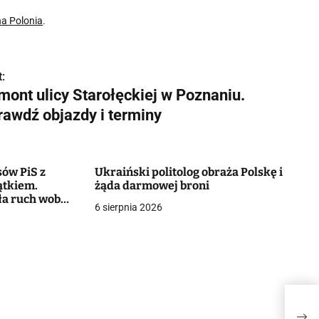
a Polonia
.
:
mont ulicy Starołęckiej w Poznaniu.
rawdź objazdy i terminy
sów PiS z
Ukraiński politolog obraża Polskę i
ątkiem.
żąda darmowej broni
a ruch wobec
6 sierpnia 2026
J.
Remo