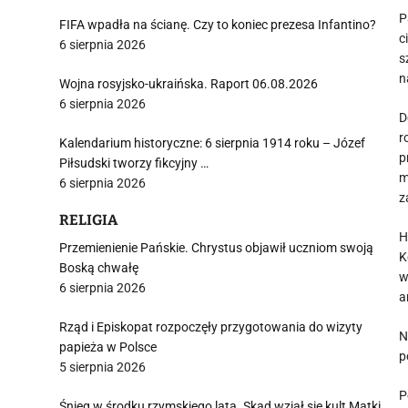
P
FIFA wpadła na ścianę. Czy to koniec prezesa Infantino?
c
6 sierpnia 2026
s
n
Wojna rosyjsko-ukraińska. Raport 06.08.2026
6 sierpnia 2026
D
r
Kalendarium historyczne: 6 sierpnia 1914 roku – Józef
p
Piłsudski tworzy fikcyjny …
m
6 sierpnia 2026
z
RELIGIA
H
Przemienienie Pańskie. Chrystus objawił uczniom swoją
K
Boską chwałę
w
6 sierpnia 2026
a
Rząd i Episkopat rozpoczęły przygotowania do wizyty
N
papieża w Polsce
p
5 sierpnia 2026
P
Śnieg w środku rzymskiego lata. Skąd wziął się kult Matki