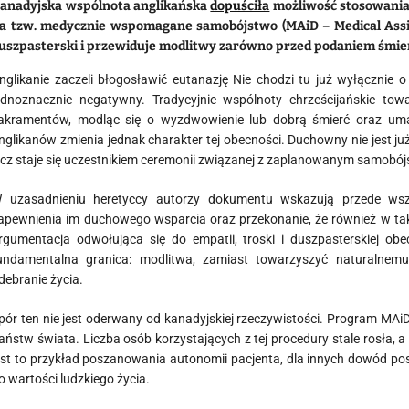
anadyjska wspólnota anglikańska
dopuściła
możliwość stosowania s
a tzw. medycznie wspomagane samobójstwo (MAiD – Medical Assis
uszpasterski i przewiduje modlitwy zarówno przed podaniem śmiert
nglikanie zaczeli błogosławić eutanazję Nie chodzi tu już wyłącznie o
ednoznacznie negatywny. Tradycyjnie wspólnoty chrześcijańskie towa
akramentów, modląc się o wyzdwowienie lub dobrą śmierć oraz uma
nglikanów zmienia jednak charakter tej obecności. Duchowny nie jest j
ecz staje się uczestnikiem ceremonii związanej z zaplanowanym samobó
 uzasadnieniu heretyccy autorzy dokumentu wskazują przede wszy
apewnienia im duchowego wsparcia oraz przekonanie, że również w tak
rgumentacja odwołująca się do empatii, troski i duszpasterskiej ob
undamentalna granica: modlitwa, zamiast towarzyszyć naturalnem
debranie życia.
pór ten nie jest oderwany od kanadyjskiej rzeczywistości. Program MAiD
aństw świata. Liczba osób korzystających z tej procedury stale rosła, a
est to przykład poszanowania autonomii pacjenta, dla innych dowód post
o wartości ludzkiego życia.