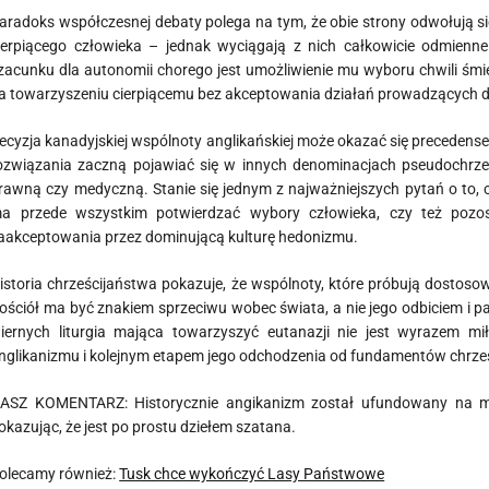
aradoks współczesnej debaty polega na tym, że obie strony odwołują si
ierpiącego człowieka – jednak wyciągają z nich całkowicie odmienn
zacunku dla autonomii chorego jest umożliwienie mu wyboru chwili śmier
a towarzyszeniu cierpiącemu bez akceptowania działań prowadzących do
ecyzja kanadyjskiej wspólnoty anglikańskiej może okazać się precedens
ozwiązania zaczną pojawiać się w innych denominacjach pseudochrześ
rawną czy medyczną. Stanie się jednym z najważniejszych pytań o to, 
a przede wszystkim potwierdzać wybory człowieka, czy też pozo
aakceptowania przez dominującą kulturę hedonizmu.
istoria chrześcijaństwa pokazuje, że wspólnoty, które próbują dostos
ościół ma być znakiem sprzeciwu wobec świata, a nie jego odbiciem i pa
iernych liturgia mająca towarzyszyć eutanazji nie jest wyrazem mi
nglikanizmu i kolejnym etapem jego odchodzenia od fundamentów chrze
ASZ KOMENTARZ: Historycznie angikanizm został ufundowany na mord
okazując, że jest po prostu dziełem szatana.
olecamy również:
Tusk chce wykończyć Lasy Państwowe