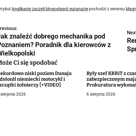
rtykuł
Anglikanie zaczęli błogosławić eutanazję
pochodzi z serwisu
Magn
revious:
N
Next
Jak znaleźć dobrego mechanika pod
Re
a
Poznaniem? Poradnik dla kierowców z
Sp
w
Wielkopolski
Może Ci się spodobać
ekordowo niski poziom Dunaju
Były szef KRRiT z cza
g
dsłonił niemiecki motocykl i
zabezpieczonym maj
zczątki żołnierzy [+VIDEO]
Prokuratura wykonał
a
Macieja Ś. i Cezarego 
 sierpnia 2026
6 sierpnia 2026
c
a
w