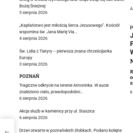
Bożej Śnieżnej
A
5 sierpnia 2026
„Kapłaństwo jest miłością Serca Jezusowego”. Kościół
P
wspomina św. Jana Marię Via…
4 sierpnia 2026
Św. Lidia z Tiatyry – pierwsza znana chrześcijanka
Europy
i
3 sierpnia 2026
R
POZNAŃ
o
s
Tragiczne odkrycie na terenie Antoninka. W aucie
znaleziono ciało, prawdopodobni…
6
6 sierpnia 2026
j
Akcja służb w kamienicy przy ul. Staszica
6 sierpnia 2026
m?
Drzwi otwarte w poznańskich żłobkach. Podano kolejne