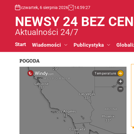
S
czwartek, 6 sierpnia 2026
14
:
59
:
28
k
i
NEWSY 24 BEZ CE
p
t
Aktualności 24/7
o
c
Start
Wiadomości
Publicystyka
Globali
o
n
POGODA
t
e
n
t