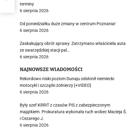
terminy
6 sierpnia 2026
i
Od poniedziałku duże zmiany w centrum Poznania!
6 sierpnia 2026
Zaskakujący obrót sprawy. Zatrzymano właściciela auta
ze swarzędzkiej stacji pal…
6 sierpnia 2026
NAJNOWSZE WIADOMOŚCI
Rekordowo niski poziom Dunaju odsłonił niemiecki
motocykl i szczątki żołnierzy [+VIDEO]
6 sierpnia 2026
Były szef KRRiT z czasów PiS z zabezpieczonym
majątkiem. Prokuratura wykonała ruch wobec Macieja Ś.
i Cezarego J.
6 sierpnia 2026