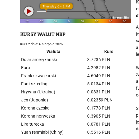
K
n
d
A
KURSY WALUT NBP
j
s
Kurs z dnia: 6 sierpnia 2026
a
Waluta
Kurs
l
Dolar amerykański
3.7236 PLN
Euro
4.2982 PLN
W
z
Frank szwajcarski
4.6049 PLN
a
Funt szterling
5.0134 PLN
f
Hrywna (Ukraina)
0.0831 PLN
o
Jen (Japonia)
0.02359 PLN
Korona czeska
0.1778 PLN
S
p
Korona norweska
0.3905 PLN
j
Lira turecka
0.0781 PLN
d
Yuan renminbi (Chiny)
0.5516 PLN