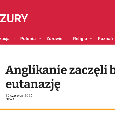
NZURY
zacja
Polonia
Zdrowie
Religia
Poznań
Anglikanie zaczęli 
eutanazję
29 czerwca 2026
News