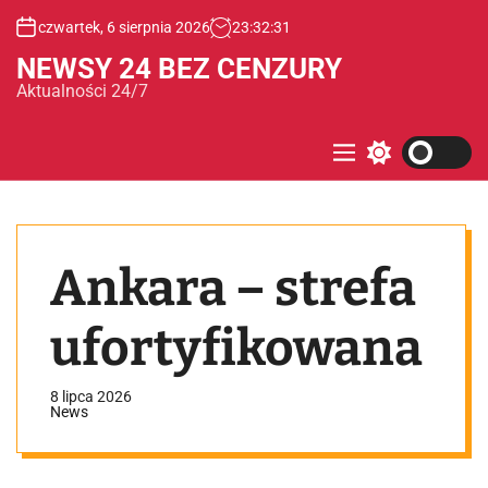
S
czwartek, 6 sierpnia 2026
23
:
32
:
32
k
i
NEWSY 24 BEZ CENZURY
p
Aktualności 24/7
t
o
c
M
S
e
w
o
n
i
n
u
t
t
c
e
h
Ankara – strefa
c
n
o
t
l
o
ufortyfikowana
r
m
o
8 lipca 2026
d
News
e