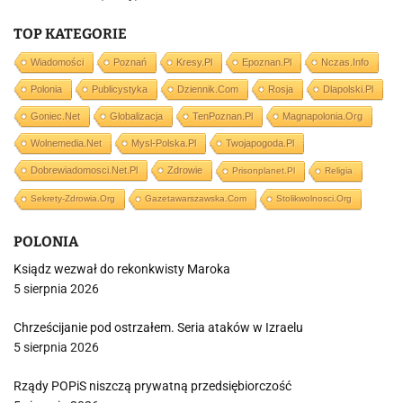
TOP KATEGORIE
Wiadomości
Poznań
Kresy.pl
Epoznan.pl
Nczas.info
Polonia
Publicystyka
Dziennik.com
Rosja
Dlapolski.pl
Goniec.net
Globalizacja
TenPoznan.pl
Magnapolonia.org
Wolnemedia.net
Mysl-Polska.pl
Twojapogoda.pl
Dobrewiadomosci.net.pl
Zdrowie
Prisonplanet.pl
Religia
Sekrety-Zdrowia.org
Gazetawarszawska.com
Stolikwolnosci.org
POLONIA
Ksiądz wezwał do rekonkwisty Maroka
5 sierpnia 2026
Chrześcijanie pod ostrzałem. Seria ataków w Izraelu
5 sierpnia 2026
Rządy POPiS niszczą prywatną przedsiębiorczość