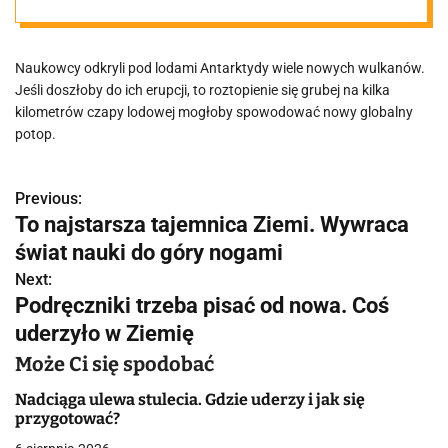
kiedykolwiek
Naukowcy odkryli pod lodami Antarktydy wiele nowych wulkanów.
Jeśli doszłoby do ich erupcji, to roztopienie się grubej na kilka
kilometrów czapy lodowej mogłoby spowodować nowy globalny
potop.
Previous:
N
To najstarsza tajemnica Ziemi. Wywraca
a
świat nauki do góry nogami
w
Next:
Podręczniki trzeba pisać od nowa. Coś
i
uderzyło w Ziemię
g
Może Ci się spodobać
a
Nadciąga ulewa stulecia. Gdzie uderzy i jak się
przygotować?
c