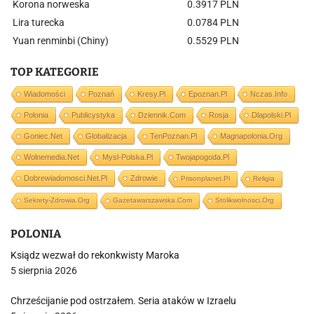
Korona norweska
0.3917 PLN
Lira turecka
0.0784 PLN
Yuan renminbi (Chiny)
0.5529 PLN
TOP KATEGORIE
Wiadomości
Poznań
Kresy.pl
Epoznan.pl
Nczas.info
Polonia
Publicystyka
Dziennik.com
Rosja
Dlapolski.pl
Goniec.net
Globalizacja
TenPoznan.pl
Magnapolonia.org
Wolnemedia.net
Mysl-Polska.pl
Twojapogoda.pl
Dobrewiadomosci.net.pl
Zdrowie
Prisonplanet.pl
Religia
Sekrety-Zdrowia.org
Gazetawarszawska.com
Stolikwolnosci.org
POLONIA
Ksiądz wezwał do rekonkwisty Maroka
5 sierpnia 2026
Chrześcijanie pod ostrzałem. Seria ataków w Izraelu