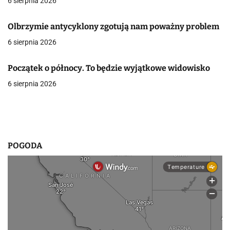
6 sierpnia 2026
j
Olbrzymie antycyklony zgotują nam poważny problem
a
6 sierpnia 2026
w
p
Początek o północy. To będzie wyjątkowe widowisko
6 sierpnia 2026
i
s
u
POGODA