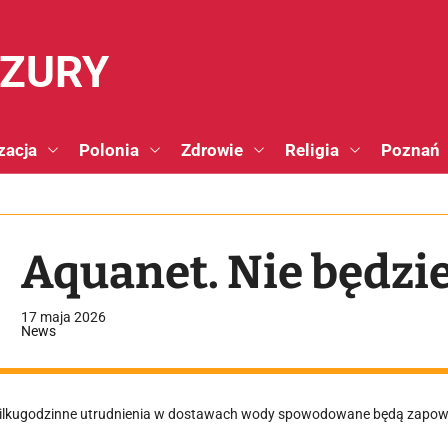
NZURY
zacja
Polonia
Zdrowie
Religia
Poznań
Aquanet. Nie będzi
17 maja 2026
News
ilkugodzinne utrudnienia w dostawach wody spowodowane będą zapowi