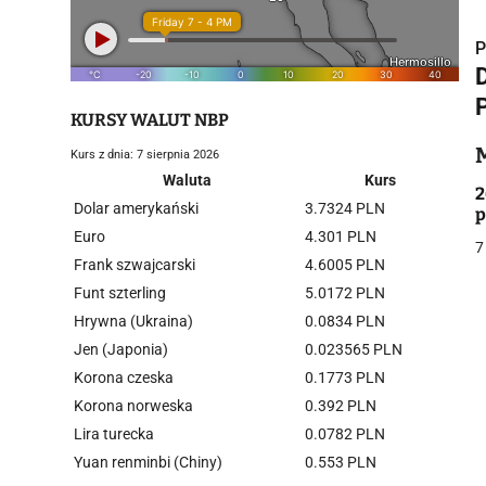
P
P
KURSY WALUT NBP
Kurs z dnia: 7 sierpnia 2026
i
Waluta
Kurs
2
Dolar amerykański
3.7324 PLN
p
Euro
4.301 PLN
7
Frank szwajcarski
4.6005 PLN
Funt szterling
5.0172 PLN
Hrywna (Ukraina)
0.0834 PLN
j
Jen (Japonia)
0.023565 PLN
Korona czeska
0.1773 PLN
Korona norweska
0.392 PLN
Lira turecka
0.0782 PLN
Yuan renminbi (Chiny)
0.553 PLN