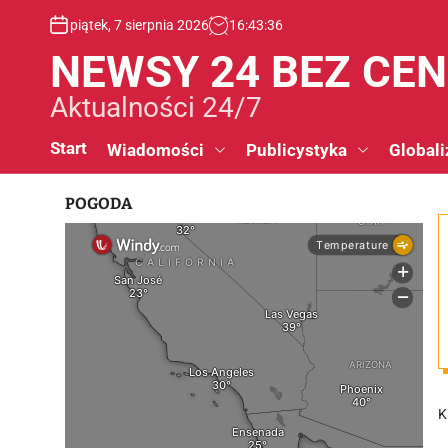
S
piątek, 7 sierpnia 2026
16
:
43
:
37
k
i
NEWSY 24 BEZ CE
p
t
Aktualności 24/7
o
c
Start
Wiadomości
Publicystyka
Globali
o
n
POGODA
t
e
n
t
K