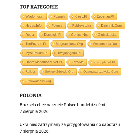
i
TOP KATEGORIE
Wiadomości
Poznań
Kresy.pl
Epoznan.pl
Nczas.info
Polonia
Publicystyka
Dziennik.com
Rosja
Dlapolski.pl
Goniec.net
Globalizacja
TenPoznan.pl
Magnapolonia.org
Wolnemedia.net
Mysl-Polska.pl
Twojapogoda.pl
Dobrewiadomosci.net.pl
Zdrowie
Prisonplanet.pl
Religia
Sekrety-Zdrowia.org
Gazetawarszawska.com
Stolikwolnosci.org
POLONIA
Bruksela chce narzucić Polsce handel dziećmi
7 sierpnia 2026
Ukrainiec zatrzymany za przygotowania do sabotażu
7 sierpnia 2026