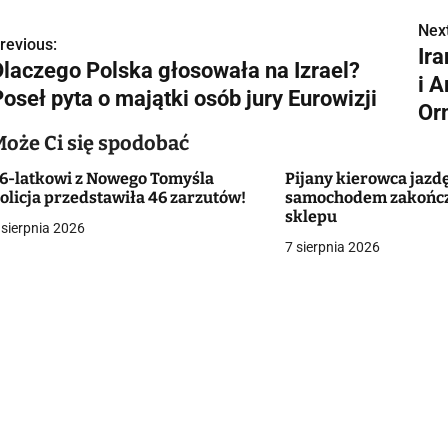
Next
N
revious:
Ira
Dlaczego Polska głosowała na Izrael?
a
i 
oseł pyta o majątki osób jury Eurowizji
w
Or
Może Ci się spodobać
6-latkowi z Nowego Tomyśla
Pijany kierowca jazd
g
olicja przedstawiła 46 zarzutów!
samochodem zakończy
sklepu
a
 sierpnia 2026
7 sierpnia 2026
c
a
w
p